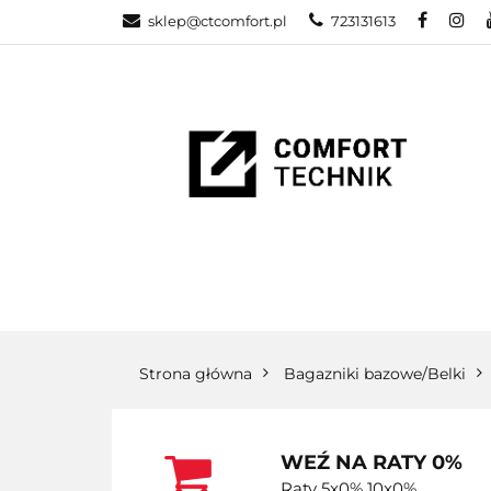
sklep@ctcomfort.pl
723131613
NAMIOTY DAC
PRODUCENCI
NAMIOTY DACHOWE
BAGAŻNIKI
CA
Strona główna
Bagazniki bazowe/Belki
WEŹ NA RATY 0%
Raty 5x0% 10x0%