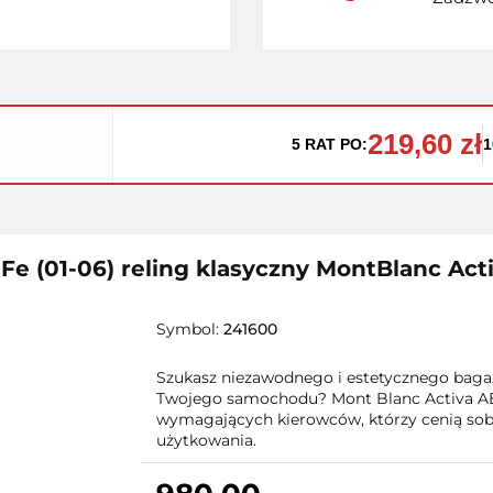
219,60 zł
5 RAT PO:
1
Fe (01-06) reling klasyczny MontBlanc Act
Symbol:
241600
Szukasz niezawodnego i estetycznego bagaż
Twojego samochodu? Mont Blanc Activa AE
wymagających kierowców, którzy cenią sobi
użytkowania.