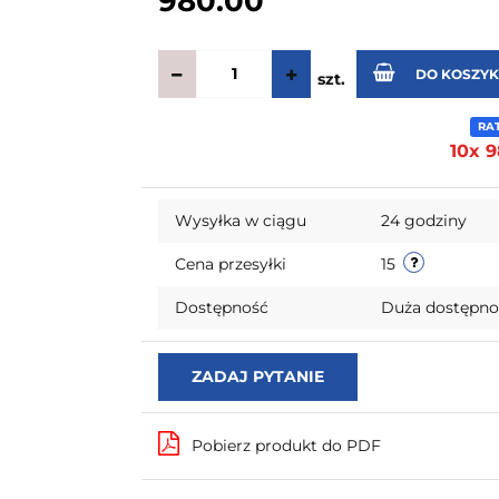
980.00
DO KOSZY
szt.
RA
10x 9
Wysyłka w ciągu
24 godziny
Cena przesyłki
15
Dostępność
Duża dostępn
ZADAJ PYTANIE
Pobierz produkt do PDF