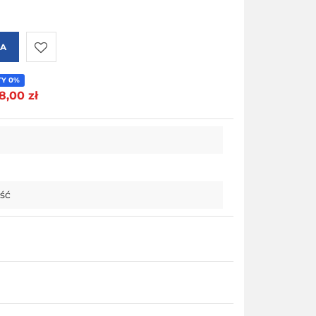
KA
Do
TY 0%
8,00 zł
przechowalni
ość