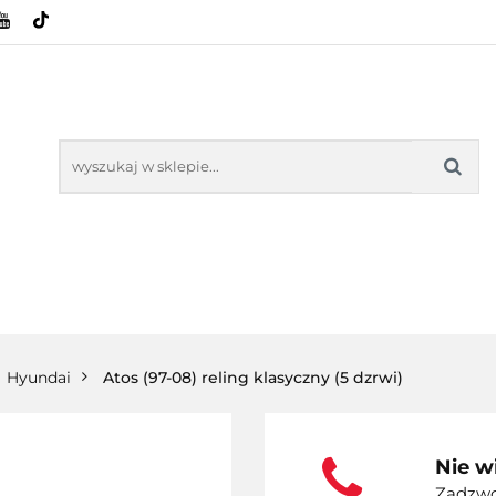
HOWE
BAGAŻNIKI
CAMPING
E-BIKE
SPORTY WODNE
ENERGIA
WYNAJEM
MPING
E-BIKE
TORBY KJUST
PRODUCENCI
SP
Hyundai
Atos (97-08) reling klasyczny (5 dzrwi)
Nie w
Zadzwoń