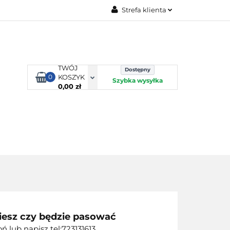
Strefa klienta
TORBY KJUST
Zaloguj się
Zarejestruj się
Dodaj zgłoszenie
TWÓJ
Dostępny
0
KOSZYK
Szybka wysyłka
0,00 zł
ORTY WODNE
ENERGIA
WYNAJEM
iesz czy będzie pasować
 lub napisz tel:723131613