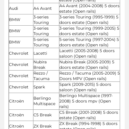
A4 Avant (2004-2008) 5 doors
Audi
A4 Avant
estate (Open rails)
3-series
3-series Touring (1995-1999) 5
BMW
Touring
doors estate (Open rails)
3-series
3-series Touring (1999-2005) 5
BMW
Touring
doors estate (Open rails)
5-series
5-series Touring (1997-2004) 5
BMW
Touring
doors estate (Open rails)
Lacetti (2005-2008) 5 doors
Chevrolet
Lacetti
saloon (Open rails)
Nubira
Nubira Break (2005-2009) 5
Chevrolet
Break
doors estate (Open rails)
Rezzo /
Rezzo / Tacuma (2005-2009) 5
Chevrolet
Tacuma
Doors MPV (Open rails)
Spark (2009-2015) 5 doors
Chevrolet
Spark
saloon (Open rails)
Berlingo Multispace (1997-
Berlingo
Citroën
2008) 5 doors mpv (Open
Multispace
rails)
C5 Break (2001-2008) 5 doors
Citroën
C5 Break
estate (Open rails)
ZX Break (1994-1998) 5 doors
Citroën
ZX Break
estate (Open rails)