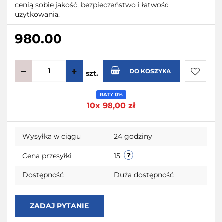
cenią sobie jakość, bezpieczeństwo i łatwość
użytkowania.
980.00
DO KOSZYKA
szt.
Do
RATY 0%
10x 98,00 zł
przecho
Wysyłka w ciągu
24 godziny
Cena przesyłki
15
Dostępność
Duża dostępność
ZADAJ PYTANIE