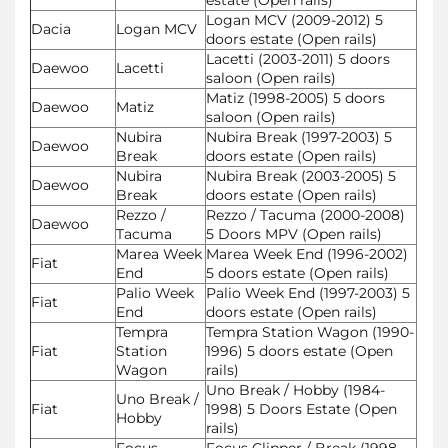
Logan MCV (2009-2012) 5
Dacia
Logan MCV
doors estate (Open rails)
Lacetti (2003-2011) 5 doors
Daewoo
Lacetti
saloon (Open rails)
Matiz (1998-2005) 5 doors
Daewoo
Matiz
saloon (Open rails)
Nubira
Nubira Break (1997-2003) 5
Daewoo
Break
doors estate (Open rails)
Nubira
Nubira Break (2003-2005) 5
Daewoo
Break
doors estate (Open rails)
Rezzo /
Rezzo / Tacuma (2000-2008)
Daewoo
Tacuma
5 Doors MPV (Open rails)
Marea Week
Marea Week End (1996-2002)
Fiat
End
5 doors estate (Open rails)
Palio Week
Palio Week End (1997-2003) 5
Fiat
End
doors estate (Open rails)
Tempra
Tempra Station Wagon (1990-
Fiat
Station
1996) 5 doors estate (Open
Wagon
rails)
Uno Break / Hobby (1984-
Uno Break /
Fiat
1998) 5 Doors Estate (Open
Hobby
rails)
Focus
Focus Clipper / Break (1998-