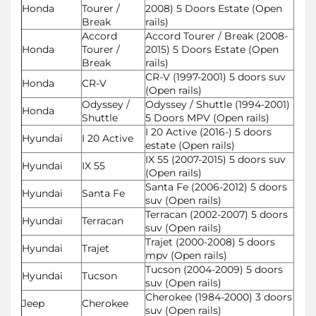
Honda
Tourer /
2008) 5 Doors Estate (Open
Break
rails)
Accord
Accord Tourer / Break (2008-
Honda
Tourer /
2015) 5 Doors Estate (Open
Break
rails)
CR-V (1997-2001) 5 doors suv
Honda
CR-V
(Open rails)
Odyssey /
Odyssey / Shuttle (1994-2001)
Honda
Shuttle
5 Doors MPV (Open rails)
I 20 Active (2016-) 5 doors
Hyundai
I 20 Active
estate (Open rails)
IX 55 (2007-2015) 5 doors suv
Hyundai
IX 55
(Open rails)
Santa Fe (2006-2012) 5 doors
Hyundai
Santa Fe
suv (Open rails)
Terracan (2002-2007) 5 doors
Hyundai
Terracan
suv (Open rails)
Trajet (2000-2008) 5 doors
Hyundai
Trajet
mpv (Open rails)
Tucson (2004-2009) 5 doors
Hyundai
Tucson
suv (Open rails)
Cherokee (1984-2000) 3 doors
Jeep
Cherokee
suv (Open rails)