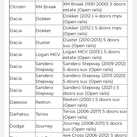
XM Break (1991-2000) 5 doors
Citroën
XM Break
estate (Open rails)
Dokker (2012-) 4 doors mpv
Dacia
Dokker
(Open rails)
Dokker (2012-) 5 doors mpv
Dacia
Dokker
(Open rails)
Duster (2010-2013) 5 doors
Dacia
Duster
suv (Open rails)
Logan MCV (2013-) 5 doors
Dacia
Logan MCV
estate (Open rails)
Sandero
Sandero Stepway (2009-2012)
Dacia
Stepway
5 doors suv (Open rails)
Sandero
Sandero Stepway (2013-2020)
Dacia
Stepway
5 doors suv (Open rails)
Sandero
Sandero Stepway (2021-) 5
Dacia
Stepway
doors suv (Open rails)
Rexton (2002-) 5 doors suv
Daewoo
Rexton
(Open rails)
Terios (2006-2017) 5 doors suv
Daihatsu
Terios
(Open rails)
Journey (2008-2011) 5 doors
Dodge
Journey
suv (Open rails)
4x4 Cross (2006-2012) 5 doors