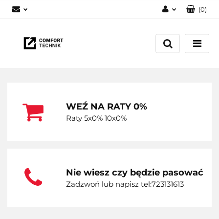
(
0
)
Zaloguj się
Zarejestruj się
Dodaj zgłoszenie
WEŹ NA RATY 0%
Raty 5x0% 10x0%
Nie wiesz czy będzie pasować
Zadzwoń lub napisz tel:723131613