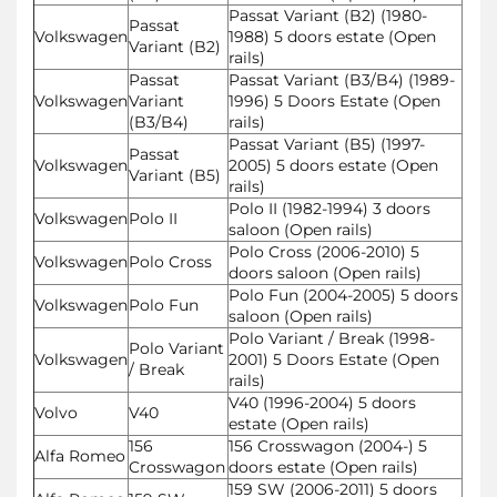
Passat Variant (B2) (1980-
Passat
Volkswagen
1988) 5 doors estate (Open
Variant (B2)
rails)
Passat
Passat Variant (B3/B4) (1989-
Volkswagen
Variant
1996) 5 Doors Estate (Open
(B3/B4)
rails)
Passat Variant (B5) (1997-
Passat
Volkswagen
2005) 5 doors estate (Open
Variant (B5)
rails)
Polo II (1982-1994) 3 doors
Volkswagen
Polo II
saloon (Open rails)
Polo Cross (2006-2010) 5
Volkswagen
Polo Cross
doors saloon (Open rails)
Polo Fun (2004-2005) 5 doors
Volkswagen
Polo Fun
saloon (Open rails)
Polo Variant / Break (1998-
Polo Variant
Volkswagen
2001) 5 Doors Estate (Open
/ Break
rails)
V40 (1996-2004) 5 doors
Volvo
V40
estate (Open rails)
156
156 Crosswagon (2004-) 5
Alfa Romeo
Crosswagon
doors estate (Open rails)
159 SW (2006-2011) 5 doors