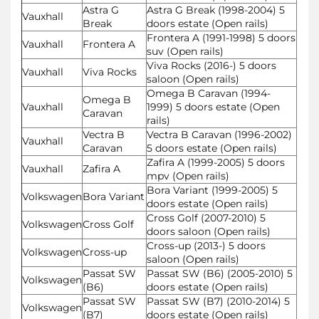
Astra G
Astra G Break (1998-2004) 5
Vauxhall
Break
doors estate (Open rails)
Frontera A (1991-1998) 5 doors
Vauxhall
Frontera A
suv (Open rails)
Viva Rocks (2016-) 5 doors
Vauxhall
Viva Rocks
saloon (Open rails)
Omega B Caravan (1994-
Omega B
Vauxhall
1999) 5 doors estate (Open
Caravan
rails)
Vectra B
Vectra B Caravan (1996-2002)
Vauxhall
Caravan
5 doors estate (Open rails)
Zafira A (1999-2005) 5 doors
Vauxhall
Zafira A
mpv (Open rails)
Bora Variant (1999-2005) 5
Volkswagen
Bora Variant
doors estate (Open rails)
Cross Golf (2007-2010) 5
Volkswagen
Cross Golf
doors saloon (Open rails)
Cross-up (2013-) 5 doors
Volkswagen
Cross-up
saloon (Open rails)
Passat SW
Passat SW (B6) (2005-2010) 5
Volkswagen
(B6)
doors estate (Open rails)
Passat SW
Passat SW (B7) (2010-2014) 5
Volkswagen
(B7)
doors estate (Open rails)