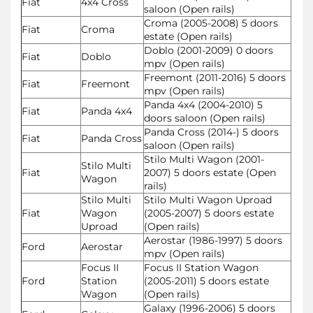
Fiat
4x4 Cross
saloon (Open rails)
Croma (2005-2008) 5 doors
Fiat
Croma
estate (Open rails)
Doblo (2001-2009) 0 doors
Fiat
Doblo
mpv (Open rails)
Freemont (2011-2016) 5 doors
Fiat
Freemont
mpv (Open rails)
Panda 4x4 (2004-2010) 5
Fiat
Panda 4x4
doors saloon (Open rails)
Panda Cross (2014-) 5 doors
Fiat
Panda Cross
saloon (Open rails)
Stilo Multi Wagon (2001-
Stilo Multi
Fiat
2007) 5 doors estate (Open
Wagon
rails)
Stilo Multi
Stilo Multi Wagon Uproad
Fiat
Wagon
(2005-2007) 5 doors estate
Uproad
(Open rails)
Aerostar (1986-1997) 5 doors
Ford
Aerostar
mpv (Open rails)
Focus II
Focus II Station Wagon
Ford
Station
(2005-2011) 5 doors estate
Wagon
(Open rails)
Galaxy (1996-2006) 5 doors