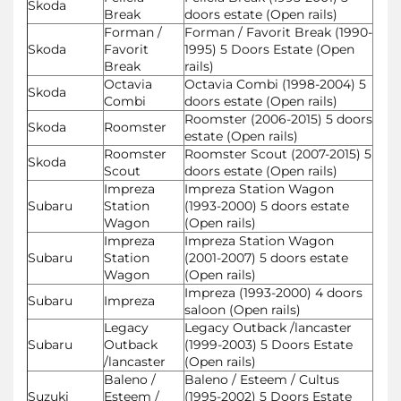
Skoda
Break
doors estate (Open rails)
Forman /
Forman / Favorit Break (1990-
Skoda
Favorit
1995) 5 Doors Estate (Open
Break
rails)
Octavia
Octavia Combi (1998-2004) 5
Skoda
Combi
doors estate (Open rails)
Roomster (2006-2015) 5 doors
Skoda
Roomster
estate (Open rails)
Roomster
Roomster Scout (2007-2015) 5
Skoda
Scout
doors estate (Open rails)
Impreza
Impreza Station Wagon
Subaru
Station
(1993-2000) 5 doors estate
Wagon
(Open rails)
Impreza
Impreza Station Wagon
Subaru
Station
(2001-2007) 5 doors estate
Wagon
(Open rails)
Impreza (1993-2000) 4 doors
Subaru
Impreza
saloon (Open rails)
Legacy
Legacy Outback /lancaster
Subaru
Outback
(1999-2003) 5 Doors Estate
/lancaster
(Open rails)
Baleno /
Baleno / Esteem / Cultus
Suzuki
Esteem /
(1995-2002) 5 Doors Estate