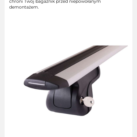
chroni Twój bagażnik przed niepowołanym
demontażem.