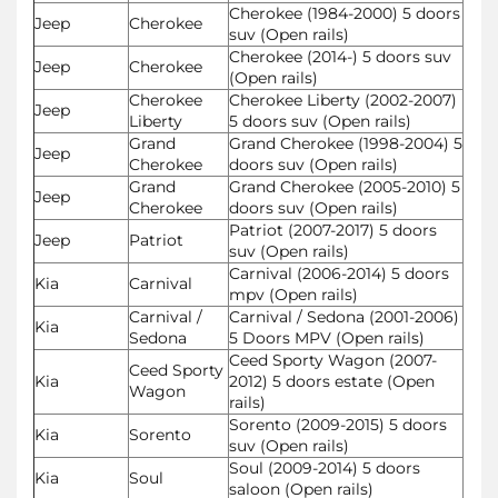
Cherokee (1984-2000) 5 doors
Jeep
Cherokee
suv (Open rails)
Cherokee (2014-) 5 doors suv
Jeep
Cherokee
(Open rails)
Cherokee
Cherokee Liberty (2002-2007)
Jeep
Liberty
5 doors suv (Open rails)
Grand
Grand Cherokee (1998-2004) 5
Jeep
Cherokee
doors suv (Open rails)
Grand
Grand Cherokee (2005-2010) 5
Jeep
Cherokee
doors suv (Open rails)
Patriot (2007-2017) 5 doors
Jeep
Patriot
suv (Open rails)
Carnival (2006-2014) 5 doors
Kia
Carnival
mpv (Open rails)
Carnival /
Carnival / Sedona (2001-2006)
Kia
Sedona
5 Doors MPV (Open rails)
Ceed Sporty Wagon (2007-
Ceed Sporty
Kia
2012) 5 doors estate (Open
Wagon
rails)
Sorento (2009-2015) 5 doors
Kia
Sorento
suv (Open rails)
Soul (2009-2014) 5 doors
Kia
Soul
saloon (Open rails)