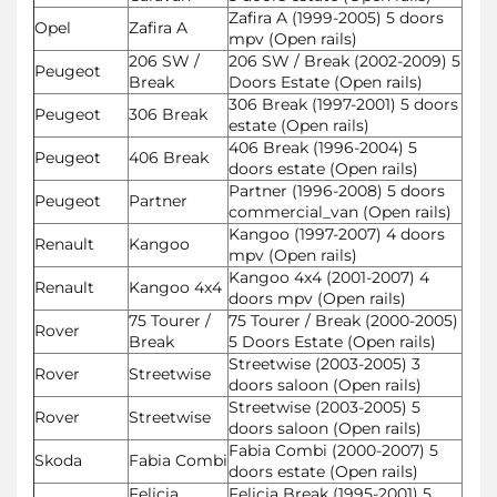
Zafira A (1999-2005) 5 doors
Opel
Zafira A
mpv (Open rails)
206 SW /
206 SW / Break (2002-2009) 5
Peugeot
Break
Doors Estate (Open rails)
306 Break (1997-2001) 5 doors
Peugeot
306 Break
estate (Open rails)
406 Break (1996-2004) 5
Peugeot
406 Break
doors estate (Open rails)
Partner (1996-2008) 5 doors
Peugeot
Partner
commercial_van (Open rails)
Kangoo (1997-2007) 4 doors
Renault
Kangoo
mpv (Open rails)
Kangoo 4x4 (2001-2007) 4
Renault
Kangoo 4x4
doors mpv (Open rails)
75 Tourer /
75 Tourer / Break (2000-2005)
Rover
Break
5 Doors Estate (Open rails)
Streetwise (2003-2005) 3
Rover
Streetwise
doors saloon (Open rails)
Streetwise (2003-2005) 5
Rover
Streetwise
doors saloon (Open rails)
Fabia Combi (2000-2007) 5
Skoda
Fabia Combi
doors estate (Open rails)
Felicia
Felicia Break (1995-2001) 5