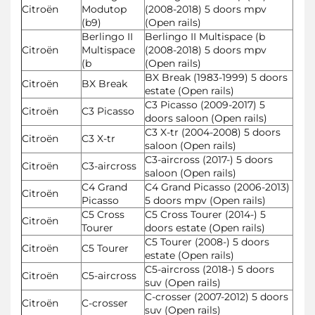
Citroën
Modutop
(2008-2018) 5 doors mpv
(b9)
(Open rails)
Berlingo II
Berlingo II Multispace (b
Citroën
Multispace
(2008-2018) 5 doors mpv
(b
(Open rails)
BX Break (1983-1999) 5 doors
Citroën
BX Break
estate (Open rails)
C3 Picasso (2009-2017) 5
Citroën
C3 Picasso
doors saloon (Open rails)
C3 X-tr (2004-2008) 5 doors
Citroën
C3 X-tr
saloon (Open rails)
C3-aircross (2017-) 5 doors
Citroën
C3-aircross
saloon (Open rails)
C4 Grand
C4 Grand Picasso (2006-2013)
Citroën
Picasso
5 doors mpv (Open rails)
C5 Cross
C5 Cross Tourer (2014-) 5
Citroën
Tourer
doors estate (Open rails)
C5 Tourer (2008-) 5 doors
Citroën
C5 Tourer
estate (Open rails)
C5-aircross (2018-) 5 doors
Citroën
C5-aircross
suv (Open rails)
C-crosser (2007-2012) 5 doors
Citroën
C-crosser
suv (Open rails)