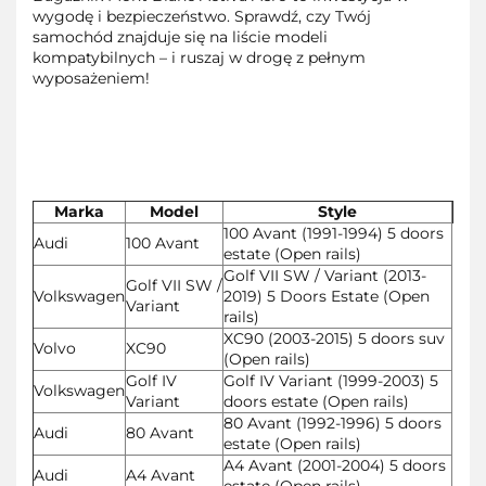
wygodę i bezpieczeństwo. Sprawdź, czy Twój
samochód znajduje się na liście modeli
kompatybilnych – i ruszaj w drogę z pełnym
wyposażeniem!
Marka
Model
Style
100 Avant (1991-1994) 5 doors
Audi
100 Avant
estate (Open rails)
Golf VII SW / Variant (2013-
Golf VII SW /
Volkswagen
2019) 5 Doors Estate (Open
Variant
rails)
XC90 (2003-2015) 5 doors suv
Volvo
XC90
(Open rails)
Golf IV
Golf IV Variant (1999-2003) 5
Volkswagen
Variant
doors estate (Open rails)
80 Avant (1992-1996) 5 doors
Audi
80 Avant
estate (Open rails)
A4 Avant (2001-2004) 5 doors
Audi
A4 Avant
estate (Open rails)