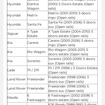
Hyundai
Elantra
2000) 5 Doors Estate (Open
Wagon
rails)
Matrix (2001-2010) 5 doors
Hyundai
Matrix
mpv (Open rails)
Santa Fe (2001-2006) 5 doors
Hyundai
Santa Fe
suv (Open rails)
X Type
X Type Estate (2004-2010) 5
Jaguar
Estate
doors estate (Open rails)
Carens (2000-2006) 5 doors
Kia
Carens
mpv (Open rails)
Rio Wagon (2005-2011) 5
Kia
Rio Wagon
doors estate (Open rails)
Sorento (2003-2009) 5 doors
Kia
Sorento
suv (Open rails)
111 / 2111 (1996-) 5 Doors Estate
Lada
111 / 2111
(Open rails)
Freelander (1998-2006) 3
Land Rover
Freelander
doors suv (Open rails)
Freelander (1998-2006) 5
Land Rover
Freelander
doors suv (Open rails)
6
6 Fastwagon (2002-2008) 5
Mazda
Fastwagon
doors estate (Open rails)
626 Break (1988-1991) 5 doors