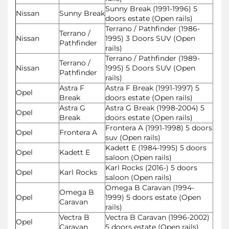
Sunny Break (1991-1996) 5
Nissan
Sunny Break
doors estate (Open rails)
Terrano / Pathfinder (1986-
Terrano /
Nissan
1995) 3 Doors SUV (Open
Pathfinder
rails)
Terrano / Pathfinder (1989-
Terrano /
Nissan
1995) 5 Doors SUV (Open
Pathfinder
rails)
Astra F
Astra F Break (1991-1997) 5
Opel
Break
doors estate (Open rails)
Astra G
Astra G Break (1998-2004) 5
Opel
Break
doors estate (Open rails)
Frontera A (1991-1998) 5 doors
Opel
Frontera A
suv (Open rails)
Kadett E (1984-1995) 5 doors
Opel
Kadett E
saloon (Open rails)
Karl Rocks (2016-) 5 doors
Opel
Karl Rocks
saloon (Open rails)
Omega B Caravan (1994-
Omega B
Opel
1999) 5 doors estate (Open
Caravan
rails)
Vectra B
Vectra B Caravan (1996-2002)
Opel
Caravan
5 doors estate (Open rails)