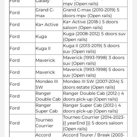
Ford
Galaxy
mpv (Open rails)
Grand C-
Grand C-max (2010-2019) 5
Ford
max
doors mpv (Open rails)
Ka+ Active (2018-) 5 doors
Ford
Ka+ Active
saloon (Open rails)
Kuga (2008-2012) 5 doors suv
Ford
Kuga
(Open rails)
Kuga II (2013-2019) 5 doors
Ford
Kuga II
suv (Open rails)
Maverick (1993-1998) 3 doors
Ford
Maverick
suv (Open rails)
Maverick (1993-1998) 5 doors
Ford
Maverick
suv (Open rails)
Mondeo III
Mondeo III SW (2007-2014) 5
Ford
SW
doors estate (Open rails)
Ranger
Ranger Double Cab (2012-) 4
Ford
Double Cab
doors pick-up (Open rails)
Ranger
Ranger Super Cab (2012-) 4
Ford
Super Cab
doors pick-up (Open rails)
Tourneo Courrier (2014-2023-
Tourneo
Ford
{{ yearEnd }}) 5 doors saloon
Courrier
(Open rails)
Accord
Accord Tourer / Break (2003-