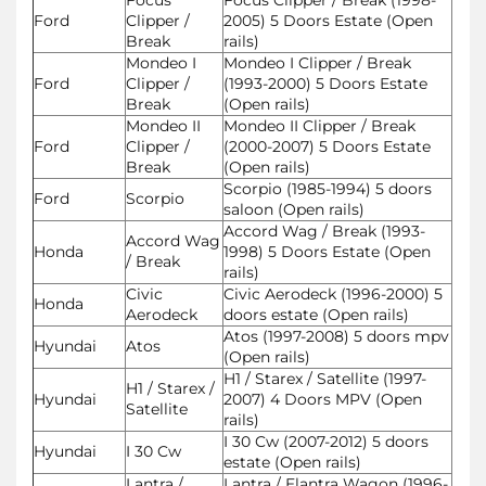
Ford
Clipper /
2005) 5 Doors Estate (Open
Break
rails)
Mondeo I
Mondeo I Clipper / Break
Ford
Clipper /
(1993-2000) 5 Doors Estate
Break
(Open rails)
Mondeo II
Mondeo II Clipper / Break
Ford
Clipper /
(2000-2007) 5 Doors Estate
Break
(Open rails)
Scorpio (1985-1994) 5 doors
Ford
Scorpio
saloon (Open rails)
Accord Wag / Break (1993-
Accord Wag
Honda
1998) 5 Doors Estate (Open
/ Break
rails)
Civic
Civic Aerodeck (1996-2000) 5
Honda
Aerodeck
doors estate (Open rails)
Atos (1997-2008) 5 doors mpv
Hyundai
Atos
(Open rails)
H1 / Starex / Satellite (1997-
H1 / Starex /
Hyundai
2007) 4 Doors MPV (Open
Satellite
rails)
I 30 Cw (2007-2012) 5 doors
Hyundai
I 30 Cw
estate (Open rails)
Lantra /
Lantra / Elantra Wagon (1996-