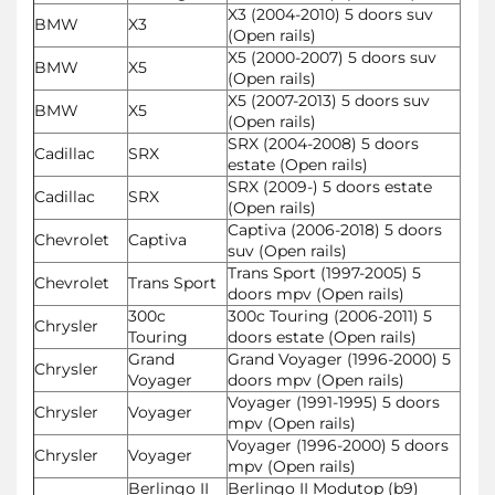
X3 (2004-2010) 5 doors suv
BMW
X3
(Open rails)
X5 (2000-2007) 5 doors suv
BMW
X5
(Open rails)
X5 (2007-2013) 5 doors suv
BMW
X5
(Open rails)
SRX (2004-2008) 5 doors
Cadillac
SRX
estate (Open rails)
SRX (2009-) 5 doors estate
Cadillac
SRX
(Open rails)
Captiva (2006-2018) 5 doors
Chevrolet
Captiva
suv (Open rails)
Trans Sport (1997-2005) 5
Chevrolet
Trans Sport
doors mpv (Open rails)
300c
300c Touring (2006-2011) 5
Chrysler
Touring
doors estate (Open rails)
Grand
Grand Voyager (1996-2000) 5
Chrysler
Voyager
doors mpv (Open rails)
Voyager (1991-1995) 5 doors
Chrysler
Voyager
mpv (Open rails)
Voyager (1996-2000) 5 doors
Chrysler
Voyager
mpv (Open rails)
Berlingo II
Berlingo II Modutop (b9)