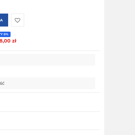
KA
Do
TY 0%
8,00 zł
przechowalni
ość