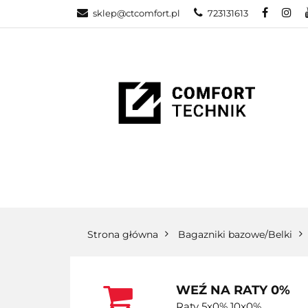
sklep@ctcomfort.pl
723131613
NAMIOTY DAC
PRODUCENCI
NAMIOTY DACHOWE
BAGAŻNIKI
CA
Strona główna
Bagazniki bazowe/Belki
WEŹ NA RATY 0%
Raty 5x0% 10x0%