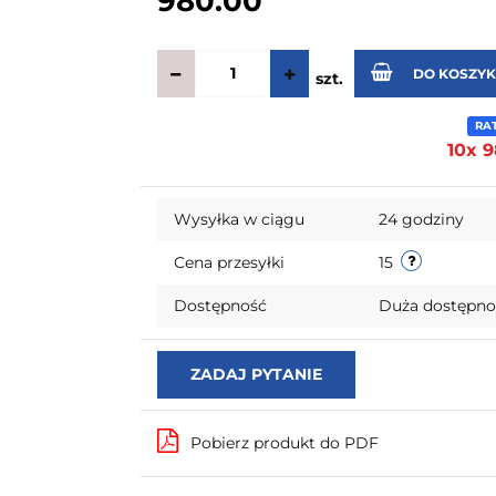
980.00
DO KOSZY
szt.
RA
10x 9
Wysyłka w ciągu
24 godziny
Cena przesyłki
15
Dostępność
Duża dostępn
ZADAJ PYTANIE
Pobierz produkt do PDF