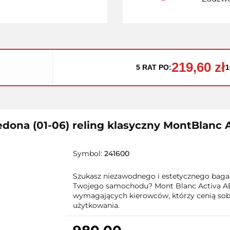
219,60 zł
5 RAT PO:
1
edona (01-06) reling klasyczny MontBlanc 
Symbol:
241600
Szukasz niezawodnego i estetycznego bagaż
Twojego samochodu? Mont Blanc Activa AE
wymagających kierowców, którzy cenią sobi
użytkowania.