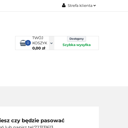
Strefa klienta
TORBY KJUST
Zaloguj się
Zarejestruj się
Dodaj zgłoszenie
TWÓJ
Dostępny
0
KOSZYK
Szybka wysyłka
0,00 zł
ORTY WODNE
ENERGIA
WYNAJEM
iesz czy będzie pasować
 lub napisz tel:723131613