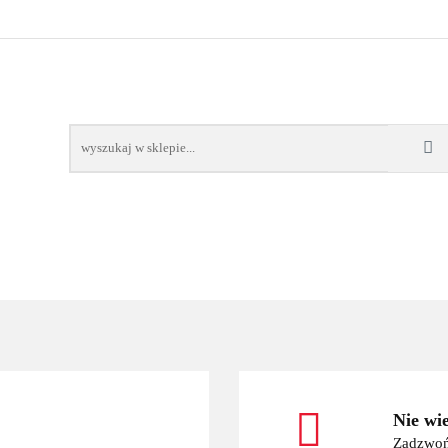
OWE
BAGAŻNIKI
CAMPING
E-BIKE
TO
SPORTY WODNE
ENERGIA
WYNAJEM
MPING
E-BIKE
TORBY KJUST
PRODUCENCI
SP
Nie wi
Zadzwoń