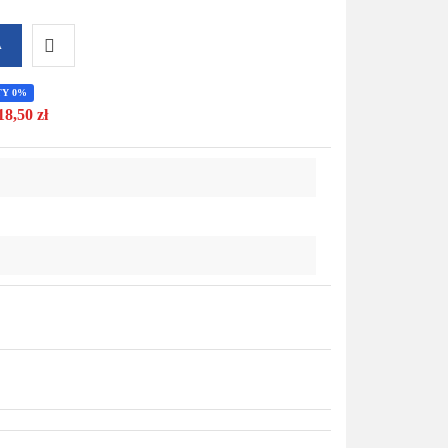
A
Do
TY 0%
18,50 zł
przechowalni