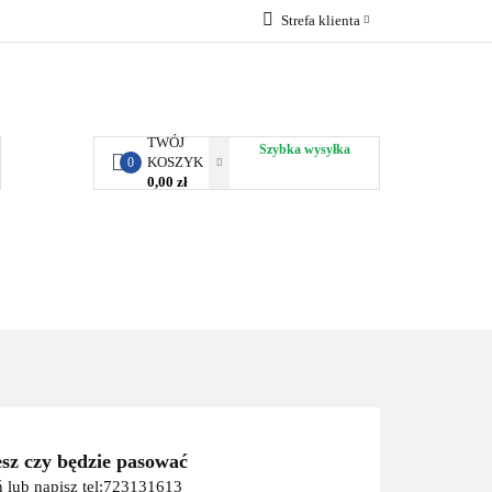
Strefa klienta
RBY KJUST
Zaloguj się
Zarejestruj się
Dodaj zgłoszenie
TWÓJ
Szybka wysyłka
KOSZYK
0
0,00 zł
ORTY WODNE
ENERGIA
WYNAJEM
esz czy będzie pasować
 lub napisz tel:723131613