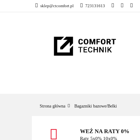
sklep@ctcomfort.pl
723131613
NAMIOTY DACH
PRODUCENCI
NAMIOTY DACHOWE
BAGAŻNIKI
CA
Strona główna
Bagazniki bazowe/Belki
WEŹ NA RATY 0%
Raty 5x0% 10x0%