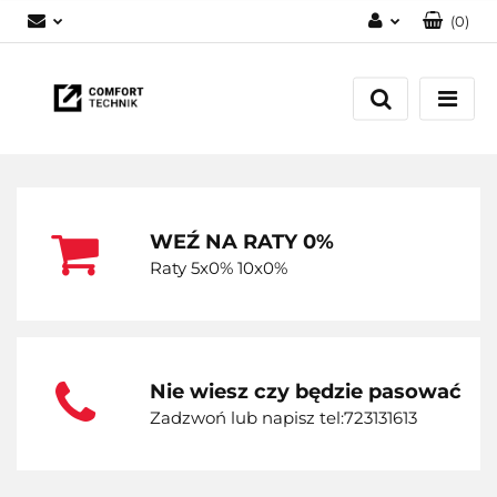
(
0
)
Zaloguj się
Zarejestruj się
Dodaj zgłoszenie
WEŹ NA RATY 0%
Raty 5x0% 10x0%
Nie wiesz czy będzie pasować
Zadzwoń lub napisz tel:723131613