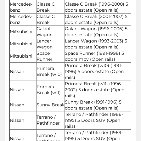
Mercedes-
Classe C
Classe C Break (1996-2000) 5
benz
Break
doors estate (Open rails)
Mercedes-
Classe C
Classe C Break (2001-2007) 5
benz
Break
doors estate (Open rails)
Galant
Galant Wagon (1996-2006) 5
Mitsubishi
Wagon
doors estate (Open rails)
Lancer
Lancer Wagon (1993-2003) 5
Mitsubishi
Wagon
doors estate (Open rails)
Space
Space Runner (1991-1998) 5
Mitsubishi
Runner
doors mpv (Open rails)
Primera Break (w10) (1991-
Primera
Nissan
1996) 5 doors estate (Open
Break (w10)
rails)
Primera Break (w11) (1996-
Primera
Nissan
2002) 5 doors estate (Open
Break (w11)
rails)
Sunny Break (1991-1996) 5
Nissan
Sunny Break
doors estate (Open rails)
Terrano / Pathfinder (1986-
Terrano /
Nissan
1995) 3 Doors SUV (Open
Pathfinder
rails)
Terrano / Pathfinder (1989-
Terrano /
Nissan
1995) 5 Doors SUV (Open