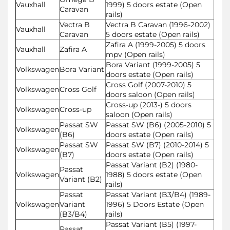
Vauxhall
1999) 5 doors estate (Open
Caravan
rails)
Vectra B
Vectra B Caravan (1996-2002)
Vauxhall
Caravan
5 doors estate (Open rails)
Zafira A (1999-2005) 5 doors
Vauxhall
Zafira A
mpv (Open rails)
Bora Variant (1999-2005) 5
Volkswagen
Bora Variant
doors estate (Open rails)
Cross Golf (2007-2010) 5
Volkswagen
Cross Golf
doors saloon (Open rails)
Cross-up (2013-) 5 doors
Volkswagen
Cross-up
saloon (Open rails)
Passat SW
Passat SW (B6) (2005-2010) 5
Volkswagen
(B6)
doors estate (Open rails)
Passat SW
Passat SW (B7) (2010-2014) 5
Volkswagen
(B7)
doors estate (Open rails)
Passat Variant (B2) (1980-
Passat
Volkswagen
1988) 5 doors estate (Open
Variant (B2)
rails)
Passat
Passat Variant (B3/B4) (1989-
Volkswagen
Variant
1996) 5 Doors Estate (Open
(B3/B4)
rails)
Passat Variant (B5) (1997-
Passat