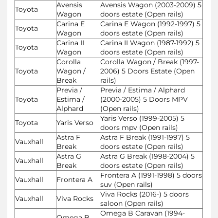
Avensis
Avensis Wagon (2003-2009) 5
Toyota
Wagon
doors estate (Open rails)
Carina E
Carina E Wagon (1992-1997) 5
Toyota
Wagon
doors estate (Open rails)
Carina II
Carina II Wagon (1987-1992) 5
Toyota
Wagon
doors estate (Open rails)
Corolla
Corolla Wagon / Break (1997-
Toyota
Wagon /
2006) 5 Doors Estate (Open
Break
rails)
Previa /
Previa / Estima / Alphard
Toyota
Estima /
(2000-2005) 5 Doors MPV
Alphard
(Open rails)
Yaris Verso (1999-2005) 5
Toyota
Yaris Verso
doors mpv (Open rails)
Astra F
Astra F Break (1991-1997) 5
Vauxhall
Break
doors estate (Open rails)
Astra G
Astra G Break (1998-2004) 5
Vauxhall
Break
doors estate (Open rails)
Frontera A (1991-1998) 5 doors
Vauxhall
Frontera A
suv (Open rails)
Viva Rocks (2016-) 5 doors
Vauxhall
Viva Rocks
saloon (Open rails)
Omega B Caravan (1994-
Omega B