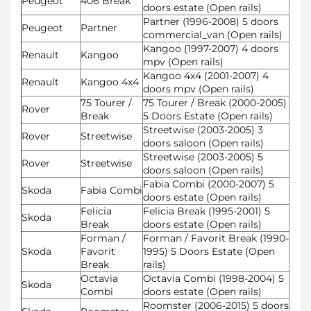
Peugeot
406 Break
doors estate (Open rails)
Partner (1996-2008) 5 doors
Peugeot
Partner
commercial_van (Open rails)
Kangoo (1997-2007) 4 doors
Renault
Kangoo
mpv (Open rails)
Kangoo 4x4 (2001-2007) 4
Renault
Kangoo 4x4
doors mpv (Open rails)
75 Tourer /
75 Tourer / Break (2000-2005)
Rover
Break
5 Doors Estate (Open rails)
Streetwise (2003-2005) 3
Rover
Streetwise
doors saloon (Open rails)
Streetwise (2003-2005) 5
Rover
Streetwise
doors saloon (Open rails)
Fabia Combi (2000-2007) 5
Skoda
Fabia Combi
doors estate (Open rails)
Felicia
Felicia Break (1995-2001) 5
Skoda
Break
doors estate (Open rails)
Forman /
Forman / Favorit Break (1990-
Skoda
Favorit
1995) 5 Doors Estate (Open
Break
rails)
Octavia
Octavia Combi (1998-2004) 5
Skoda
Combi
doors estate (Open rails)
Roomster (2006-2015) 5 doors