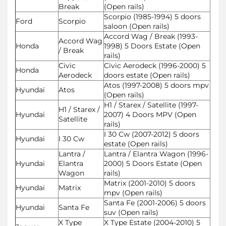
Break
(Open rails)
Scorpio (1985-1994) 5 doors
Ford
Scorpio
saloon (Open rails)
Accord Wag / Break (1993-
Accord Wag
Honda
1998) 5 Doors Estate (Open
/ Break
rails)
Civic
Civic Aerodeck (1996-2000) 5
Honda
Aerodeck
doors estate (Open rails)
Atos (1997-2008) 5 doors mpv
Hyundai
Atos
(Open rails)
H1 / Starex / Satellite (1997-
H1 / Starex /
Hyundai
2007) 4 Doors MPV (Open
Satellite
rails)
I 30 Cw (2007-2012) 5 doors
Hyundai
I 30 Cw
estate (Open rails)
Lantra /
Lantra / Elantra Wagon (1996-
Hyundai
Elantra
2000) 5 Doors Estate (Open
Wagon
rails)
Matrix (2001-2010) 5 doors
Hyundai
Matrix
mpv (Open rails)
Santa Fe (2001-2006) 5 doors
Hyundai
Santa Fe
suv (Open rails)
X Type
X Type Estate (2004-2010) 5