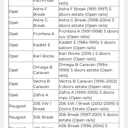
Pathfinder
rails)
Astra F
Astra F Break (1991-1997) 5
Opel
Break
doors estate (Open rails)
Astra G
Astra G Break (1998-2004) 5
Opel
Break
doors estate (Open rails)
Frontera A (1991-1998) 5 doors
Opel
Frontera A
suv (Open rails)
Kadett E (1984-1995) 5 doors
Opel
Kadett E
saloon (Open rails)
Karl Rocks (2016-) 5 doors
Opel
Karl Rocks
saloon (Open rails)
Omega B Caravan (1994-
Omega B
Opel
1999) 5 doors estate (Open
Caravan
rails)
Vectra B
Vectra B Caravan (1996-2002)
Opel
Caravan
5 doors estate (Open rails)
Zafira A (1999-2005) 5 doors
Opel
Zafira A
mpv (Open rails)
206 SW /
206 SW / Break (2002-2009) 5
Peugeot
Break
Doors Estate (Open rails)
306 Break (1997-2001) 5 doors
Peugeot
306 Break
estate (Open rails)
406 Break (1996-2004) 5