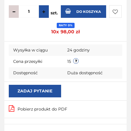
DO KOSZYKA
szt.
Do
RATY 0%
10x 98,00 zł
przecho
Wysyłka w ciągu
24 godziny
Cena przesyłki
15
Dostępność
Duża dostępność
ZADAJ PYTANIE
Pobierz produkt do PDF