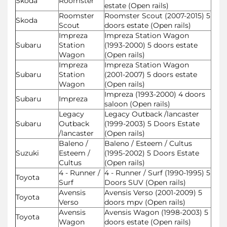
Skoda
Roomster
estate (Open rails)
Roomster
Roomster Scout (2007-2015) 5
Skoda
Scout
doors estate (Open rails)
Impreza
Impreza Station Wagon
Subaru
Station
(1993-2000) 5 doors estate
Wagon
(Open rails)
Impreza
Impreza Station Wagon
Subaru
Station
(2001-2007) 5 doors estate
Wagon
(Open rails)
Impreza (1993-2000) 4 doors
Subaru
Impreza
saloon (Open rails)
Legacy
Legacy Outback /lancaster
Subaru
Outback
(1999-2003) 5 Doors Estate
/lancaster
(Open rails)
Baleno /
Baleno / Esteem / Cultus
Suzuki
Esteem /
(1995-2002) 5 Doors Estate
Cultus
(Open rails)
4 - Runner /
4 - Runner / Surf (1990-1995) 5
Toyota
Surf
Doors SUV (Open rails)
Avensis
Avensis Verso (2001-2009) 5
Toyota
Verso
doors mpv (Open rails)
Avensis
Avensis Wagon (1998-2003) 5
Toyota
Wagon
doors estate (Open rails)