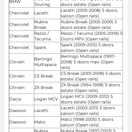
BMW
Touring
doors estate (Open rails)
Lacetti (2005-2008) 5 doors
Chevrolet
Lacetti
saloon (Open rails)
Nubira
Nubira Break (2005-2009) 5
Chevrolet
Break
doors estate (Open rails)
Rezzo /
Rezzo / Tacuma (2005-2009) 5
Chevrolet
Tacuma
Doors MPV (Open rails)
Spark (2009-2015) 5 doors
Chevrolet
Spark
saloon (Open rails)
Berlingo Multispace (1997-
Berlingo
Citroën
2008) 5 doors mpv (Open
Multispace
rails)
C5 Break (2001-2008) 5 doors
Citroën
C5 Break
estate (Open rails)
ZX Break (1994-1998) 5 doors
Citroën
ZX Break
estate (Open rails)
Logan MCV (2009-2012) 5
Dacia
Logan MCV
doors estate (Open rails)
Lacetti (2003-2011) 5 doors
Daewoo
Lacetti
saloon (Open rails)
Matiz (1998-2005) 5 doors
Daewoo
Matiz
saloon (Open rails)
Nubira
Nubira Break (1997-2003) 5