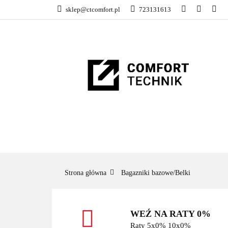
sklep@ctcomfort.pl
723131613
NAMIOTY DACH
PRODUCENCI
NAMIOTY DACHOWE
BAGAŻNIKI
CA
Strona główna
Bagazniki bazowe/Belki
WEŹ NA RATY 0%
Raty 5x0% 10x0%