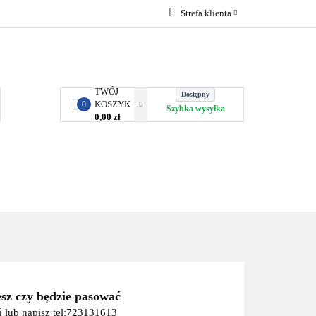
Strefa klienta
RBY KJUST
Zaloguj się
Zarejestruj się
Dodaj zgłoszenie
TWÓJ
Dostępny
KOSZYK
0
Szybka wysyłka
0,00 zł
ORTY WODNE
ENERGIA
WYNAJEM
esz czy będzie pasować
 lub napisz tel:723131613