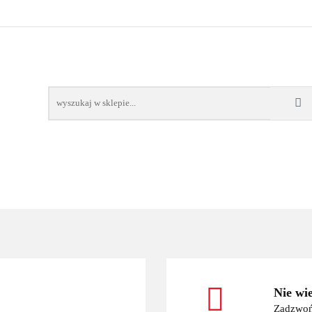
OWE
BAGAŻNIKI
CAMPING
E-BIKE
TO
SPORTY WODNE
ENERGIA
WYNAJEM
MPING
E-BIKE
TORBY KJUST
PRODUCENCI
SP
Nie wi
Zadzwoń