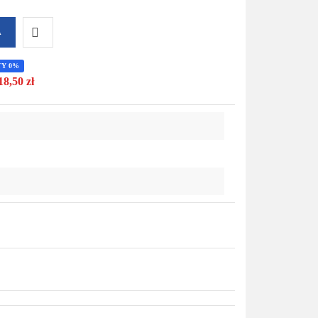
A
Do
TY 0%
18,50 zł
przechowalni