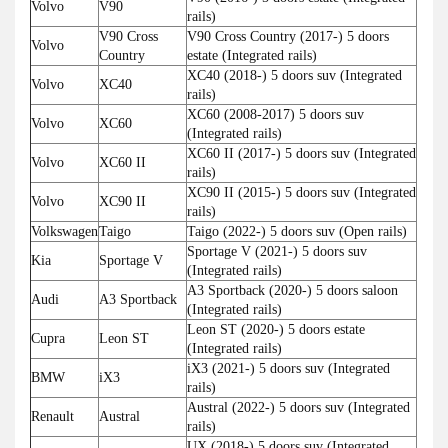
Volvo
V90
rails)
V90 Cross
V90 Cross Country (2017-) 5 doors
Volvo
Country
estate (Integrated rails)
XC40 (2018-) 5 doors suv (Integrated
Volvo
XC40
rails)
XC60 (2008-2017) 5 doors suv
Volvo
XC60
(Integrated rails)
XC60 II (2017-) 5 doors suv (Integrated
Volvo
XC60 II
rails)
XC90 II (2015-) 5 doors suv (Integrated
Volvo
XC90 II
rails)
Volkswagen
Taigo
Taigo (2022-) 5 doors suv (Open rails)
Sportage V (2021-) 5 doors suv
Kia
Sportage V
(Integrated rails)
A3 Sportback (2020-) 5 doors saloon
Audi
A3 Sportback
(Integrated rails)
Leon ST (2020-) 5 doors estate
Cupra
Leon ST
(Integrated rails)
iX3 (2021-) 5 doors suv (Integrated
BMW
iX3
rails)
Austral (2022-) 5 doors suv (Integrated
Renault
Austral
rails)
UX (2018-) 5 doors suv (Integrated