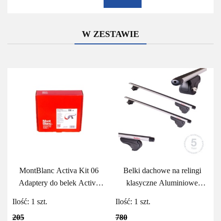
W ZESTAWIE
MontBlanc Activa Kit 06
Belki dachowe na relingi
Adaptery do belek Activa
klasyczne Aluminiowe
MontBlanc
MontBlanc Activa Alu 125
Ilość:
1
szt.
Ilość:
1
szt.
205
780