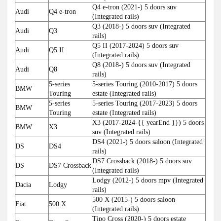
Q4 e-tron (2021-) 5 doors suv
Audi
Q4 e-tron
(Integrated rails)
Q3 (2018-) 5 doors suv (Integrated
Audi
Q3
rails)
Q5 II (2017-2024) 5 doors suv
Audi
Q5 II
(Integrated rails)
Q8 (2018-) 5 doors suv (Integrated
Audi
Q8
rails)
5-series
5-series Touring (2010-2017) 5 doors
BMW
Touring
estate (Integrated rails)
5-series
5-series Touring (2017-2023) 5 doors
BMW
Touring
estate (Integrated rails)
X3 (2017-2024-{{ yearEnd }}) 5 doors
BMW
X3
suv (Integrated rails)
DS4 (2021-) 5 doors saloon (Integrated
DS
DS4
rails)
DS7 Crossback (2018-) 5 doors suv
DS
DS7 Crossback
(Integrated rails)
Lodgy (2012-) 5 doors mpv (Integrated
Dacia
Lodgy
rails)
500 X (2015-) 5 doors saloon
Fiat
500 X
(Integrated rails)
Tipo Cross (2020-) 5 doors estate