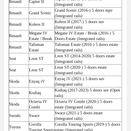
Renault
Captur II
(Integrated rails)
Grand Scenic (2016-) 5 doors mpv
Renault
Grand Scenic
(Integrated rails)
Koleos II (2017-) 5 doors suv
Renault
Koleos II
(Integrated rails)
Megane IV
Megane IV Estate / Break (2016-) 5
Renault
Estate / Break
Doors Estate (Integrated rails)
Talisman
Talisman Estate (2016-) 5 doors estate
Renault
Estate
(Integrated rails)
Leon ST (2014-2020) 5 doors estate
Seat
Leon ST
(Integrated rails)
Leon ST (2020-) 5 doors estate
Seat
Leon ST
(Integrated rails)
Enyaq iV (2021-) 5 doors suv
Skoda
Enyaq iV
(Integrated rails)
Kodiaq (2017-2023) 5 doors suv (Open
Skoda
Kodiaq
rails)
Octavia IV
Octavia IV Combi (2020-) 5 doors
Skoda
Combi
estate (Integrated rails)
Swace (2021-) 5 doors estate
Suzuki
Swace
(Integrated rails)
Corolla
Corolla Touring Sports (2019-) 5 doors
Toyota
Touring Sports
estate (Integrated rails)