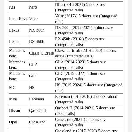
Niro (2016-2021) 5 doors suv
Kia
Niro
(Integrated rails)
Velar (2017-) 5 doors suv (Integrated
Land Rover
Velar
rails)
NX 300h (2015-2021) 5 doors suv
Lexus
NX 300h
(Integrated rails)
RX 450h (2016-) 5 doors suv
Lexus
RX 450h
(Integrated rails)
Mercedes-
Classe C Break (2014-2020) 5 doors
Classe C Break
benz
estate (Integrated rails)
Mercedes-
GLA (2014-2020) 5 doors suv
GLA
benz
(Integrated rails)
Mercedes-
GLC (2015-2022) 5 doors suv
GLC
benz
(Integrated rails)
HS (2019-2024) 5 doors suv (Integrated
MG
HS
rails)
Paceman (2013-2016) 3 doors saloon
Mini
Paceman
(Integrated rails)
Qashqai II (2014-2021) 5 doors suv
Nissan
Qashqai II
(Open rails)
Crossland (2021-) 5 doors suv
Opel
Crossland
(Integrated rails)
Crossland-x (2017-2020) 5 doors suv