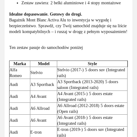
Zestaw zawiera: 2 belki aluminiowe i 4 stopy montażowe
Idealne dopasowanie. Gotowy do drogi.
Bagażnik Mont Blanc Activa Alu to inwestycja w wygodę i
bezpieczeństwo. Sprawdź, czy Twój samochód znajduje się na liście
modeli kompatybilnych – i ruszaj w drogę z pełnym wyposażeniem!
Ten zestaw pasuje do samochodów poniżej
Marka
Model
Style
Alfa
Stelvio (2017-) 5 doors suv (Integrated
Stelvio
Romeo
rails)
A3 Sportback (2013-2020) 5 doors
Audi
A3 Sportback
saloon (Integrated rails)
A4 Avant (2015-) 5 doors estate
Audi
A4 Avant
(Integrated rails)
A6 Allroad (2012-2018) 5 doors estate
Audi
A6 Allroad
(Open rails)
A6 Avant (2018-) 5 doors estate
Audi
A6 Avant
(Integrated rails)
E-tron (2019-) 5 doors suv (Integrated
Audi
E-tron
rails)