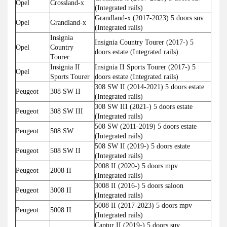
Opel
Crossland-x
(Integrated rails)
Grandland-x (2017-2023) 5 doors suv
Opel
Grandland-x
(Integrated rails)
Insignia
Insignia Country Tourer (2017-) 5
Opel
Country
doors estate (Integrated rails)
Tourer
Insignia II
Insignia II Sports Tourer (2017-) 5
Opel
Sports Tourer
doors estate (Integrated rails)
308 SW II (2014-2021) 5 doors estate
Peugeot
308 SW II
(Integrated rails)
308 SW III (2021-) 5 doors estate
Peugeot
308 SW III
(Integrated rails)
508 SW (2011-2019) 5 doors estate
Peugeot
508 SW
(Integrated rails)
508 SW II (2019-) 5 doors estate
Peugeot
508 SW II
(Integrated rails)
2008 II (2020-) 5 doors mpv
Peugeot
2008 II
(Integrated rails)
3008 II (2016-) 5 doors saloon
Peugeot
3008 II
(Integrated rails)
5008 II (2017-2023) 5 doors mpv
Peugeot
5008 II
(Integrated rails)
Captur II (2019-) 5 doors suv