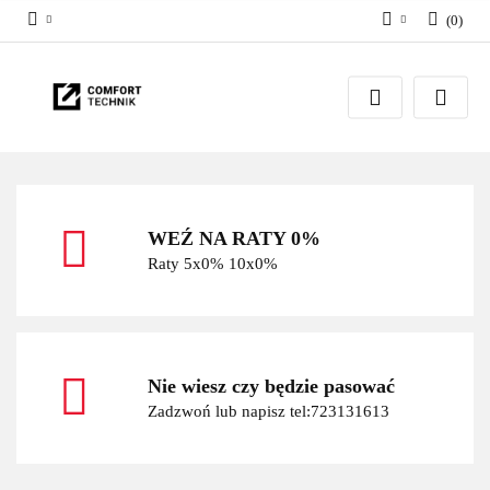
(
0
)
Zaloguj się
Zarejestruj się
Dodaj zgłoszenie
WEŹ NA RATY 0%
Raty 5x0% 10x0%
Nie wiesz czy będzie pasować
Zadzwoń lub napisz tel:723131613