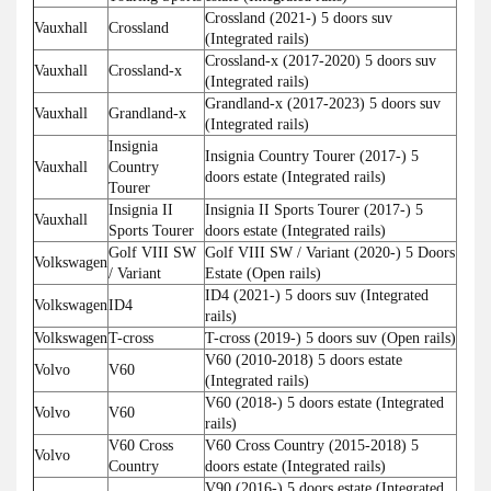
Crossland (2021-) 5 doors suv
Vauxhall
Crossland
(Integrated rails)
Crossland-x (2017-2020) 5 doors suv
Vauxhall
Crossland-x
(Integrated rails)
Grandland-x (2017-2023) 5 doors suv
Vauxhall
Grandland-x
(Integrated rails)
Insignia
Insignia Country Tourer (2017-) 5
Vauxhall
Country
doors estate (Integrated rails)
Tourer
Insignia II
Insignia II Sports Tourer (2017-) 5
Vauxhall
Sports Tourer
doors estate (Integrated rails)
Golf VIII SW
Golf VIII SW / Variant (2020-) 5 Doors
Volkswagen
/ Variant
Estate (Open rails)
ID4 (2021-) 5 doors suv (Integrated
Volkswagen
ID4
rails)
Volkswagen
T-cross
T-cross (2019-) 5 doors suv (Open rails)
V60 (2010-2018) 5 doors estate
Volvo
V60
(Integrated rails)
V60 (2018-) 5 doors estate (Integrated
Volvo
V60
rails)
V60 Cross
V60 Cross Country (2015-2018) 5
Volvo
Country
doors estate (Integrated rails)
V90 (2016-) 5 doors estate (Integrated