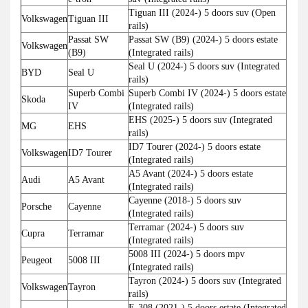
Tiguan III (2024-) 5 doors suv (Open
Volkswagen
Tiguan III
rails)
Passat SW
Passat SW (B9) (2024-) 5 doors estate
Volkswagen
(B9)
(Integrated rails)
Seal U (2024-) 5 doors suv (Integrated
BYD
Seal U
rails)
Superb Combi
Superb Combi IV (2024-) 5 doors estate
Skoda
IV
(Integrated rails)
EHS (2025-) 5 doors suv (Integrated
MG
EHS
rails)
ID7 Tourer (2024-) 5 doors estate
Volkswagen
ID7 Tourer
(Integrated rails)
A5 Avant (2024-) 5 doors estate
Audi
A5 Avant
(Integrated rails)
Cayenne (2018-) 5 doors suv
Porsche
Cayenne
(Integrated rails)
Terramar (2024-) 5 doors suv
Cupra
Terramar
(Integrated rails)
5008 III (2024-) 5 doors mpv
Peugeot
5008 III
(Integrated rails)
Tayron (2024-) 5 doors suv (Integrated
Volkswagen
Tayron
rails)
E-308 (2021-) 5 doors estate (Integrated