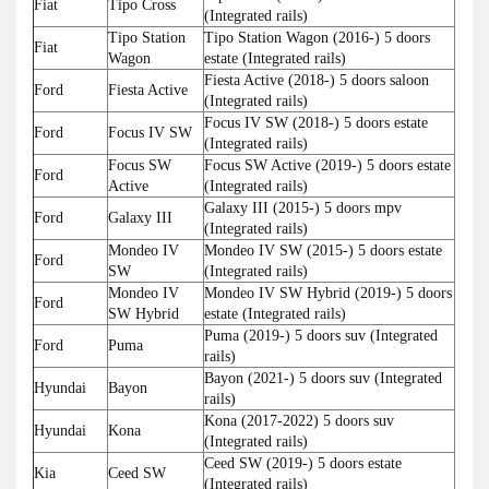
Fiat
Tipo Cross
(Integrated rails)
Tipo Station
Tipo Station Wagon (2016-) 5 doors
Fiat
Wagon
estate (Integrated rails)
Fiesta Active (2018-) 5 doors saloon
Ford
Fiesta Active
(Integrated rails)
Focus IV SW (2018-) 5 doors estate
Ford
Focus IV SW
(Integrated rails)
Focus SW
Focus SW Active (2019-) 5 doors estate
Ford
Active
(Integrated rails)
Galaxy III (2015-) 5 doors mpv
Ford
Galaxy III
(Integrated rails)
Mondeo IV
Mondeo IV SW (2015-) 5 doors estate
Ford
SW
(Integrated rails)
Mondeo IV
Mondeo IV SW Hybrid (2019-) 5 doors
Ford
SW Hybrid
estate (Integrated rails)
Puma (2019-) 5 doors suv (Integrated
Ford
Puma
rails)
Bayon (2021-) 5 doors suv (Integrated
Hyundai
Bayon
rails)
Kona (2017-2022) 5 doors suv
Hyundai
Kona
(Integrated rails)
Ceed SW (2019-) 5 doors estate
Kia
Ceed SW
(Integrated rails)