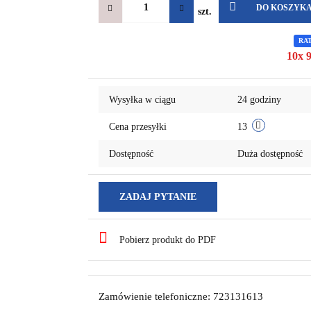
DO KOSZYK
szt.
RA
10x 9
Wysyłka w ciągu
24 godziny
Cena przesyłki
13
Dostępność
Duża dostępność
ZADAJ PYTANIE
Pobierz produkt do PDF
Zamówienie telefoniczne: 723131613