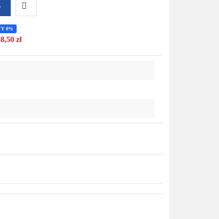
A
Do
TY 0%
8,50 zł
przechowalni