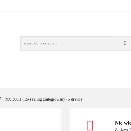
OWE
BAGAŻNIKI
CAMPING
E-BIKE
TO
SPORTY WODNE
ENERGIA
WYNAJEM
MPING
E-BIKE
TORBY KJUST
PRODUCENCI
SP
NX 300H (15-) reling zintegrowany (5 drzwi)
Nie wi
Zadzwoń