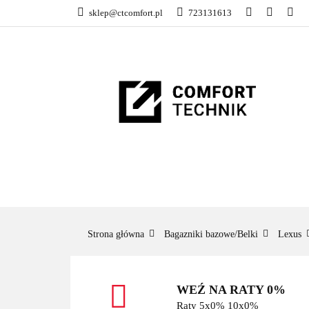
sklep@ctcomfort.pl
723131613
NAMIOTY DACH
PRODUCENCI
NAMIOTY DACHOWE
BAGAŻNIKI
CA
Strona główna
Bagazniki bazowe/Belki
Lexus
WEŹ NA RATY 0%
Raty 5x0% 10x0%