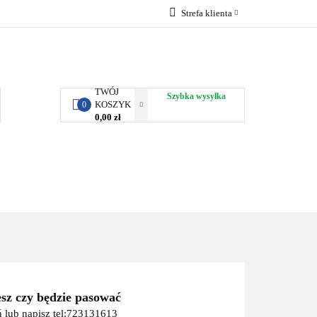
Strefa klienta
RBY KJUST
Zaloguj się
Zarejestruj się
Dodaj zgłoszenie
TWÓJ
Szybka wysyłka
KOSZYK
0
0,00 zł
ORTY WODNE
ENERGIA
WYNAJEM
esz czy będzie pasować
 lub napisz tel:723131613