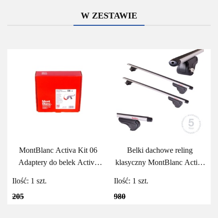
W ZESTAWIE
MontBlanc Activa Kit 06
Belki dachowe reling
Adaptery do belek Activa
klasyczny MontBlanc Activa
MontBlanc
Aero 125
Ilość:
1
szt.
Ilość:
1
szt.
205
980