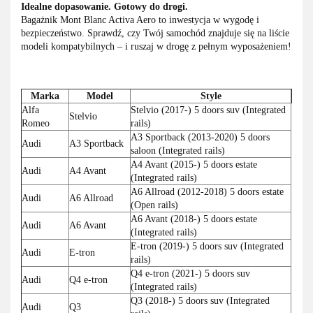
Idealne dopasowanie. Gotowy do drogi.
Bagażnik Mont Blanc Activa Aero to inwestycja w wygodę i
bezpieczeństwo. Sprawdź, czy Twój samochód znajduje się na liście
modeli kompatybilnych – i ruszaj w drogę z pełnym wyposażeniem!
Marka
Model
Style
Alfa
Stelvio (2017-) 5 doors suv (Integrated
Stelvio
Romeo
rails)
A3 Sportback (2013-2020) 5 doors
Audi
A3 Sportback
saloon (Integrated rails)
A4 Avant (2015-) 5 doors estate
Audi
A4 Avant
(Integrated rails)
A6 Allroad (2012-2018) 5 doors estate
Audi
A6 Allroad
(Open rails)
A6 Avant (2018-) 5 doors estate
Audi
A6 Avant
(Integrated rails)
E-tron (2019-) 5 doors suv (Integrated
Audi
E-tron
rails)
Q4 e-tron (2021-) 5 doors suv
Audi
Q4 e-tron
(Integrated rails)
Q3 (2018-) 5 doors suv (Integrated
Audi
Q3