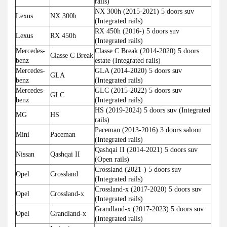
rails)
NX 300h (2015-2021) 5 doors suv
Lexus
NX 300h
(Integrated rails)
RX 450h (2016-) 5 doors suv
Lexus
RX 450h
(Integrated rails)
Mercedes-
Classe C Break (2014-2020) 5 doors
Classe C Break
benz
estate (Integrated rails)
Mercedes-
GLA (2014-2020) 5 doors suv
GLA
benz
(Integrated rails)
Mercedes-
GLC (2015-2022) 5 doors suv
GLC
benz
(Integrated rails)
HS (2019-2024) 5 doors suv (Integrated
MG
HS
rails)
Paceman (2013-2016) 3 doors saloon
Mini
Paceman
(Integrated rails)
Qashqai II (2014-2021) 5 doors suv
Nissan
Qashqai II
(Open rails)
Crossland (2021-) 5 doors suv
Opel
Crossland
(Integrated rails)
Crossland-x (2017-2020) 5 doors suv
Opel
Crossland-x
(Integrated rails)
Grandland-x (2017-2023) 5 doors suv
Opel
Grandland-x
(Integrated rails)