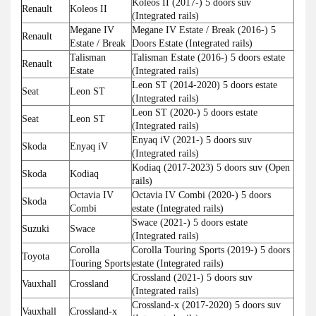
Koleos II (2017-) 5 doors suv
Renault
Koleos II
(Integrated rails)
Megane IV
Megane IV Estate / Break (2016-) 5
Renault
Estate / Break
Doors Estate (Integrated rails)
Talisman
Talisman Estate (2016-) 5 doors estate
Renault
Estate
(Integrated rails)
Leon ST (2014-2020) 5 doors estate
Seat
Leon ST
(Integrated rails)
Leon ST (2020-) 5 doors estate
Seat
Leon ST
(Integrated rails)
Enyaq iV (2021-) 5 doors suv
Skoda
Enyaq iV
(Integrated rails)
Kodiaq (2017-2023) 5 doors suv (Open
Skoda
Kodiaq
rails)
Octavia IV
Octavia IV Combi (2020-) 5 doors
Skoda
Combi
estate (Integrated rails)
Swace (2021-) 5 doors estate
Suzuki
Swace
(Integrated rails)
Corolla
Corolla Touring Sports (2019-) 5 doors
Toyota
Touring Sports
estate (Integrated rails)
Crossland (2021-) 5 doors suv
Vauxhall
Crossland
(Integrated rails)
Crossland-x (2017-2020) 5 doors suv
Vauxhall
Crossland-x