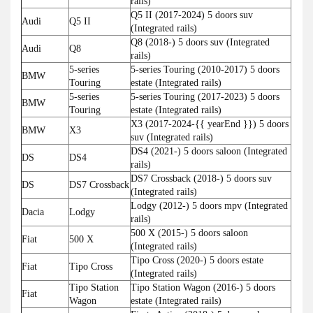
rails)
Q5 II (2017-2024) 5 doors suv
Audi
Q5 II
(Integrated rails)
Q8 (2018-) 5 doors suv (Integrated
Audi
Q8
rails)
5-series
5-series Touring (2010-2017) 5 doors
BMW
Touring
estate (Integrated rails)
5-series
5-series Touring (2017-2023) 5 doors
BMW
Touring
estate (Integrated rails)
X3 (2017-2024-{{ yearEnd }}) 5 doors
BMW
X3
suv (Integrated rails)
DS4 (2021-) 5 doors saloon (Integrated
DS
DS4
rails)
DS7 Crossback (2018-) 5 doors suv
DS
DS7 Crossback
(Integrated rails)
Lodgy (2012-) 5 doors mpv (Integrated
Dacia
Lodgy
rails)
500 X (2015-) 5 doors saloon
Fiat
500 X
(Integrated rails)
Tipo Cross (2020-) 5 doors estate
Fiat
Tipo Cross
(Integrated rails)
Tipo Station
Tipo Station Wagon (2016-) 5 doors
Fiat
Wagon
estate (Integrated rails)