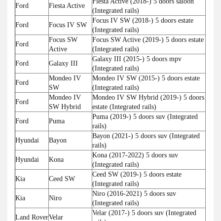
Fiesta Active (2018-) 5 doors saloon
Ford
Fiesta Active
(Integrated rails)
Focus IV SW (2018-) 5 doors estate
Ford
Focus IV SW
(Integrated rails)
Focus SW
Focus SW Active (2019-) 5 doors estate
Ford
Active
(Integrated rails)
Galaxy III (2015-) 5 doors mpv
Ford
Galaxy III
(Integrated rails)
Mondeo IV
Mondeo IV SW (2015-) 5 doors estate
Ford
SW
(Integrated rails)
Mondeo IV
Mondeo IV SW Hybrid (2019-) 5 doors
Ford
SW Hybrid
estate (Integrated rails)
Puma (2019-) 5 doors suv (Integrated
Ford
Puma
rails)
Bayon (2021-) 5 doors suv (Integrated
Hyundai
Bayon
rails)
Kona (2017-2022) 5 doors suv
Hyundai
Kona
(Integrated rails)
Ceed SW (2019-) 5 doors estate
Kia
Ceed SW
(Integrated rails)
Niro (2016-2021) 5 doors suv
Kia
Niro
(Integrated rails)
Velar (2017-) 5 doors suv (Integrated
Land Rover
Velar