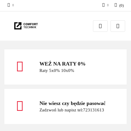
(
0
)
Zaloguj się
Zarejestruj się
Dodaj zgłoszenie
WEŹ NA RATY 0%
Raty 5x0% 10x0%
Nie wiesz czy będzie pasować
Zadzwoń lub napisz tel:723131613