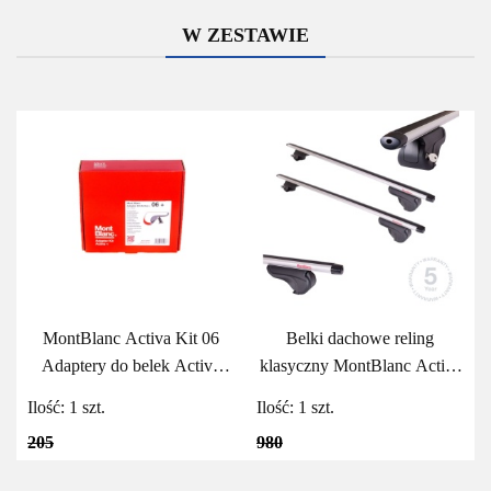
W ZESTAWIE
MontBlanc Activa Kit 06
Belki dachowe reling
Adaptery do belek Activa
klasyczny MontBlanc Activa
MontBlanc
Aero 125
Ilość:
1
szt.
Ilość:
1
szt.
205
980