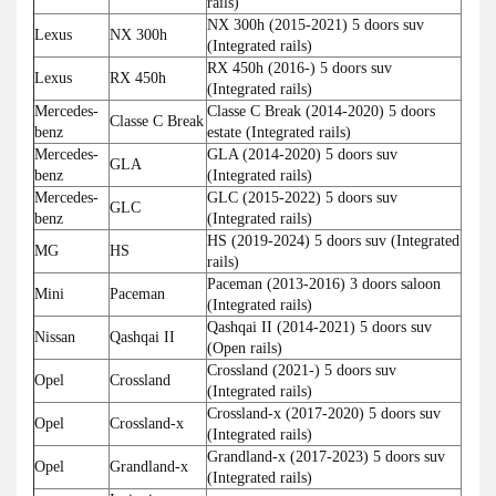
rails)
NX 300h (2015-2021) 5 doors suv
Lexus
NX 300h
(Integrated rails)
RX 450h (2016-) 5 doors suv
Lexus
RX 450h
(Integrated rails)
Mercedes-
Classe C Break (2014-2020) 5 doors
Classe C Break
benz
estate (Integrated rails)
Mercedes-
GLA (2014-2020) 5 doors suv
GLA
benz
(Integrated rails)
Mercedes-
GLC (2015-2022) 5 doors suv
GLC
benz
(Integrated rails)
HS (2019-2024) 5 doors suv (Integrated
MG
HS
rails)
Paceman (2013-2016) 3 doors saloon
Mini
Paceman
(Integrated rails)
Qashqai II (2014-2021) 5 doors suv
Nissan
Qashqai II
(Open rails)
Crossland (2021-) 5 doors suv
Opel
Crossland
(Integrated rails)
Crossland-x (2017-2020) 5 doors suv
Opel
Crossland-x
(Integrated rails)
Grandland-x (2017-2023) 5 doors suv
Opel
Grandland-x
(Integrated rails)