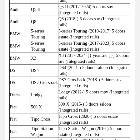
rails)
Q5 II (2017-2024) 5 doors suv
Audi
Q5 II
(Integrated rails)
Q8 (2018-) 5 doors suv (Integrated
Audi
Q8
rails)
5-series
5-series Touring (2010-2017) 5 doors
BMW
Touring
estate (Integrated rails)
5-series
5-series Touring (2017-2023) 5 doors
BMW
Touring
estate (Integrated rails)
X3 (2017-2024-{{ yearEnd }}) 5 doors
BMW
X3
suv (Integrated rails)
DS4 (2021-) 5 doors saloon (Integrated
DS
DS4
rails)
DS7 Crossback (2018-) 5 doors suv
DS
DS7 Crossback
(Integrated rails)
Lodgy (2012-) 5 doors mpv (Integrated
Dacia
Lodgy
rails)
500 X (2015-) 5 doors saloon
Fiat
500 X
(Integrated rails)
Tipo Cross (2020-) 5 doors estate
Fiat
Tipo Cross
(Integrated rails)
Tipo Station
Tipo Station Wagon (2016-) 5 doors
Fiat
Wagon
estate (Integrated rails)