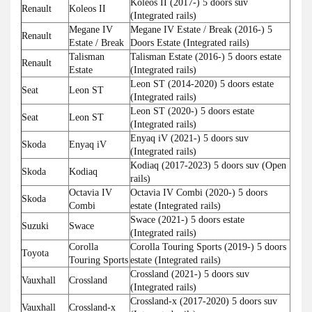
Koleos II (2017-) 5 doors suv
Renault
Koleos II
(Integrated rails)
Megane IV
Megane IV Estate / Break (2016-) 5
Renault
Estate / Break
Doors Estate (Integrated rails)
Talisman
Talisman Estate (2016-) 5 doors estate
Renault
Estate
(Integrated rails)
Leon ST (2014-2020) 5 doors estate
Seat
Leon ST
(Integrated rails)
Leon ST (2020-) 5 doors estate
Seat
Leon ST
(Integrated rails)
Enyaq iV (2021-) 5 doors suv
Skoda
Enyaq iV
(Integrated rails)
Kodiaq (2017-2023) 5 doors suv (Open
Skoda
Kodiaq
rails)
Octavia IV
Octavia IV Combi (2020-) 5 doors
Skoda
Combi
estate (Integrated rails)
Swace (2021-) 5 doors estate
Suzuki
Swace
(Integrated rails)
Corolla
Corolla Touring Sports (2019-) 5 doors
Toyota
Touring Sports
estate (Integrated rails)
Crossland (2021-) 5 doors suv
Vauxhall
Crossland
(Integrated rails)
Crossland-x (2017-2020) 5 doors suv
Vauxhall
Crossland-x