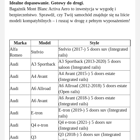
Idealne dopasowanie. Gotowy do drogi.
Bagażnik Mont Blanc Activa Aero to inwestycja w wygodę i
bezpieczeństwo. Sprawdź, czy Twój samochód znajduje się na liście
modeli kompatybilnych – i ruszaj w drogę z pełnym wyposażeniem!
Marka
Model
Style
Alfa
Stelvio (2017-) 5 doors suv (Integrated
Stelvio
Romeo
rails)
A3 Sportback (2013-2020) 5 doors
Audi
A3 Sportback
saloon (Integrated rails)
A4 Avant (2015-) 5 doors estate
Audi
A4 Avant
(Integrated rails)
A6 Allroad (2012-2018) 5 doors estate
Audi
A6 Allroad
(Open rails)
A6 Avant (2018-) 5 doors estate
Audi
A6 Avant
(Integrated rails)
E-tron (2019-) 5 doors suv (Integrated
Audi
E-tron
rails)
Q4 e-tron (2021-) 5 doors suv
Audi
Q4 e-tron
(Integrated rails)
Q3 (2018-) 5 doors suv (Integrated
Audi
Q3