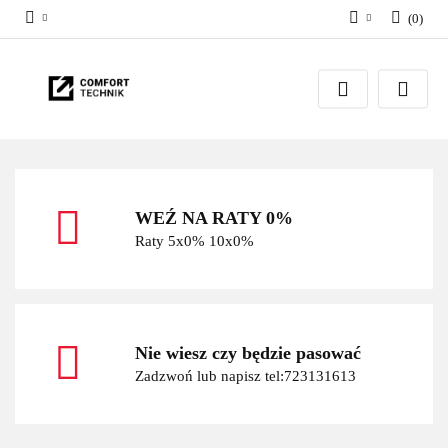
(
0
)
Zaloguj się
Zarejestruj się
Dodaj zgłoszenie
WEŹ NA RATY 0%
Raty 5x0% 10x0%
Nie wiesz czy będzie pasować
Zadzwoń lub napisz tel:723131613