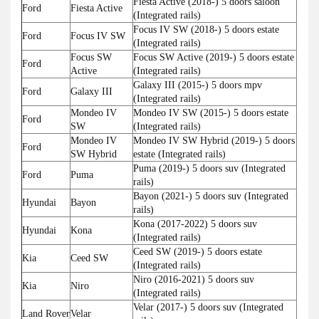
Fiesta Active (2018-) 5 doors saloon
Ford
Fiesta Active
(Integrated rails)
Focus IV SW (2018-) 5 doors estate
Ford
Focus IV SW
(Integrated rails)
Focus SW
Focus SW Active (2019-) 5 doors estate
Ford
Active
(Integrated rails)
Galaxy III (2015-) 5 doors mpv
Ford
Galaxy III
(Integrated rails)
Mondeo IV
Mondeo IV SW (2015-) 5 doors estate
Ford
SW
(Integrated rails)
Mondeo IV
Mondeo IV SW Hybrid (2019-) 5 doors
Ford
SW Hybrid
estate (Integrated rails)
Puma (2019-) 5 doors suv (Integrated
Ford
Puma
rails)
Bayon (2021-) 5 doors suv (Integrated
Hyundai
Bayon
rails)
Kona (2017-2022) 5 doors suv
Hyundai
Kona
(Integrated rails)
Ceed SW (2019-) 5 doors estate
Kia
Ceed SW
(Integrated rails)
Niro (2016-2021) 5 doors suv
Kia
Niro
(Integrated rails)
Velar (2017-) 5 doors suv (Integrated
Land Rover
Velar