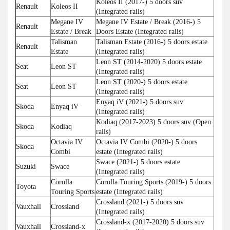
Koleos II (2017-) 5 doors suv
Renault
Koleos II
(Integrated rails)
Megane IV
Megane IV Estate / Break (2016-) 5
Renault
Estate / Break
Doors Estate (Integrated rails)
Talisman
Talisman Estate (2016-) 5 doors estate
Renault
Estate
(Integrated rails)
Leon ST (2014-2020) 5 doors estate
Seat
Leon ST
(Integrated rails)
Leon ST (2020-) 5 doors estate
Seat
Leon ST
(Integrated rails)
Enyaq iV (2021-) 5 doors suv
Skoda
Enyaq iV
(Integrated rails)
Kodiaq (2017-2023) 5 doors suv (Open
Skoda
Kodiaq
rails)
Octavia IV
Octavia IV Combi (2020-) 5 doors
Skoda
Combi
estate (Integrated rails)
Swace (2021-) 5 doors estate
Suzuki
Swace
(Integrated rails)
Corolla
Corolla Touring Sports (2019-) 5 doors
Toyota
Touring Sports
estate (Integrated rails)
Crossland (2021-) 5 doors suv
Vauxhall
Crossland
(Integrated rails)
Crossland-x (2017-2020) 5 doors suv
Vauxhall
Crossland-x