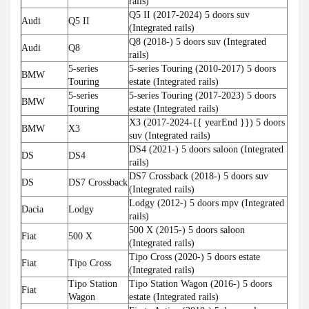
rails)
Q5 II (2017-2024) 5 doors suv
Audi
Q5 II
(Integrated rails)
Q8 (2018-) 5 doors suv (Integrated
Audi
Q8
rails)
5-series
5-series Touring (2010-2017) 5 doors
BMW
Touring
estate (Integrated rails)
5-series
5-series Touring (2017-2023) 5 doors
BMW
Touring
estate (Integrated rails)
X3 (2017-2024-{{ yearEnd }}) 5 doors
BMW
X3
suv (Integrated rails)
DS4 (2021-) 5 doors saloon (Integrated
DS
DS4
rails)
DS7 Crossback (2018-) 5 doors suv
DS
DS7 Crossback
(Integrated rails)
Lodgy (2012-) 5 doors mpv (Integrated
Dacia
Lodgy
rails)
500 X (2015-) 5 doors saloon
Fiat
500 X
(Integrated rails)
Tipo Cross (2020-) 5 doors estate
Fiat
Tipo Cross
(Integrated rails)
Tipo Station
Tipo Station Wagon (2016-) 5 doors
Fiat
Wagon
estate (Integrated rails)