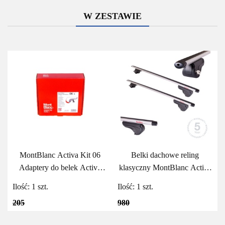
W ZESTAWIE
MontBlanc Activa Kit 06
Belki dachowe reling
Adaptery do belek Activa
klasyczny MontBlanc Activa
MontBlanc
Aero 125
Ilość:
1
szt.
Ilość:
1
szt.
205
980