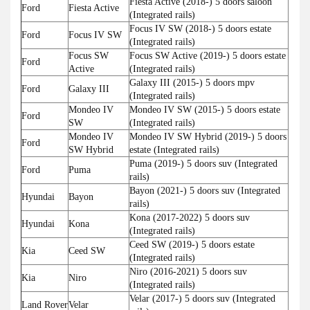
Fiesta Active (2018-) 5 doors saloon
Ford
Fiesta Active
(Integrated rails)
Focus IV SW (2018-) 5 doors estate
Ford
Focus IV SW
(Integrated rails)
Focus SW
Focus SW Active (2019-) 5 doors estate
Ford
Active
(Integrated rails)
Galaxy III (2015-) 5 doors mpv
Ford
Galaxy III
(Integrated rails)
Mondeo IV
Mondeo IV SW (2015-) 5 doors estate
Ford
SW
(Integrated rails)
Mondeo IV
Mondeo IV SW Hybrid (2019-) 5 doors
Ford
SW Hybrid
estate (Integrated rails)
Puma (2019-) 5 doors suv (Integrated
Ford
Puma
rails)
Bayon (2021-) 5 doors suv (Integrated
Hyundai
Bayon
rails)
Kona (2017-2022) 5 doors suv
Hyundai
Kona
(Integrated rails)
Ceed SW (2019-) 5 doors estate
Kia
Ceed SW
(Integrated rails)
Niro (2016-2021) 5 doors suv
Kia
Niro
(Integrated rails)
Velar (2017-) 5 doors suv (Integrated
Land Rover
Velar