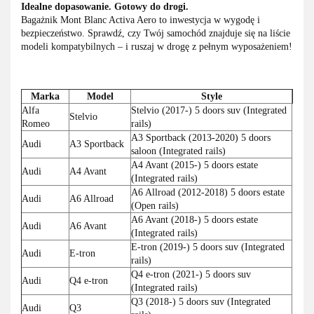
Idealne dopasowanie. Gotowy do drogi.
Bagażnik Mont Blanc Activa Aero to inwestycja w wygodę i
bezpieczeństwo. Sprawdź, czy Twój samochód znajduje się na liście
modeli kompatybilnych – i ruszaj w drogę z pełnym wyposażeniem!
Marka
Model
Style
Alfa
Stelvio (2017-) 5 doors suv (Integrated
Stelvio
Romeo
rails)
A3 Sportback (2013-2020) 5 doors
Audi
A3 Sportback
saloon (Integrated rails)
A4 Avant (2015-) 5 doors estate
Audi
A4 Avant
(Integrated rails)
A6 Allroad (2012-2018) 5 doors estate
Audi
A6 Allroad
(Open rails)
A6 Avant (2018-) 5 doors estate
Audi
A6 Avant
(Integrated rails)
E-tron (2019-) 5 doors suv (Integrated
Audi
E-tron
rails)
Q4 e-tron (2021-) 5 doors suv
Audi
Q4 e-tron
(Integrated rails)
Q3 (2018-) 5 doors suv (Integrated
Audi
Q3