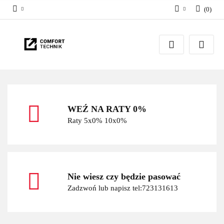
(
0
)
Zaloguj się
Zarejestruj się
Dodaj zgłoszenie
WEŹ NA RATY 0%
Raty 5x0% 10x0%
Nie wiesz czy będzie pasować
Zadzwoń lub napisz tel:723131613