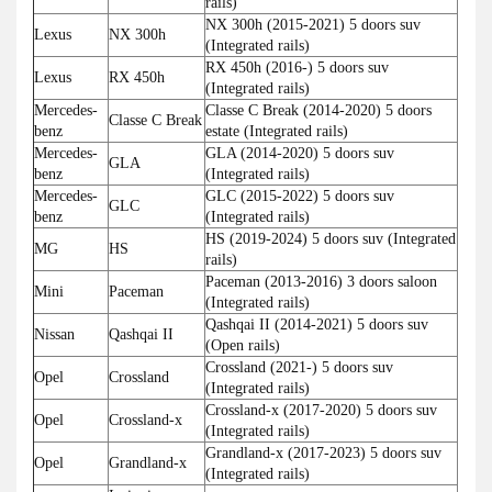
rails)
NX 300h (2015-2021) 5 doors suv
Lexus
NX 300h
(Integrated rails)
RX 450h (2016-) 5 doors suv
Lexus
RX 450h
(Integrated rails)
Mercedes-
Classe C Break (2014-2020) 5 doors
Classe C Break
benz
estate (Integrated rails)
Mercedes-
GLA (2014-2020) 5 doors suv
GLA
benz
(Integrated rails)
Mercedes-
GLC (2015-2022) 5 doors suv
GLC
benz
(Integrated rails)
HS (2019-2024) 5 doors suv (Integrated
MG
HS
rails)
Paceman (2013-2016) 3 doors saloon
Mini
Paceman
(Integrated rails)
Qashqai II (2014-2021) 5 doors suv
Nissan
Qashqai II
(Open rails)
Crossland (2021-) 5 doors suv
Opel
Crossland
(Integrated rails)
Crossland-x (2017-2020) 5 doors suv
Opel
Crossland-x
(Integrated rails)
Grandland-x (2017-2023) 5 doors suv
Opel
Grandland-x
(Integrated rails)