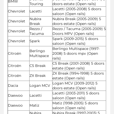
BMW
Touring
doors estate (Open rails)
Lacetti (2005-2008) 5 doors
Chevrolet
Lacetti
saloon (Open rails)
Nubira
Nubira Break (2005-2009) 5
Chevrolet
Break
doors estate (Open rails)
Rezzo /
Rezzo / Tacuma (2005-2009) 5
Chevrolet
Tacuma
Doors MPV (Open rails)
Spark (2009-2015) 5 doors
Chevrolet
Spark
saloon (Open rails)
Berlingo Multispace (1997-
Berlingo
Citroën
2008) 5 doors mpv (Open
Multispace
rails)
C5 Break (2001-2008) 5 doors
Citroën
C5 Break
estate (Open rails)
ZX Break (1994-1998) 5 doors
Citroën
ZX Break
estate (Open rails)
Logan MCV (2009-2012) 5
Dacia
Logan MCV
doors estate (Open rails)
Lacetti (2003-2011) 5 doors
Daewoo
Lacetti
saloon (Open rails)
Matiz (1998-2005) 5 doors
Daewoo
Matiz
saloon (Open rails)
Nubira
Nubira Break (1997-2003) 5