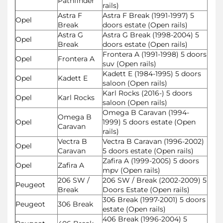
Pathfinder
rails)
Astra F
Astra F Break (1991-1997) 5
Opel
Break
doors estate (Open rails)
Astra G
Astra G Break (1998-2004) 5
Opel
Break
doors estate (Open rails)
Frontera A (1991-1998) 5 doors
Opel
Frontera A
suv (Open rails)
Kadett E (1984-1995) 5 doors
Opel
Kadett E
saloon (Open rails)
Karl Rocks (2016-) 5 doors
Opel
Karl Rocks
saloon (Open rails)
Omega B Caravan (1994-
Omega B
Opel
1999) 5 doors estate (Open
Caravan
rails)
Vectra B
Vectra B Caravan (1996-2002)
Opel
Caravan
5 doors estate (Open rails)
Zafira A (1999-2005) 5 doors
Opel
Zafira A
mpv (Open rails)
206 SW /
206 SW / Break (2002-2009) 5
Peugeot
Break
Doors Estate (Open rails)
306 Break (1997-2001) 5 doors
Peugeot
306 Break
estate (Open rails)
406 Break (1996-2004) 5