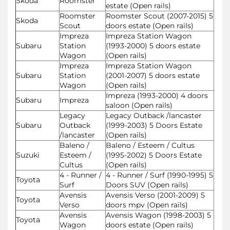
Skoda
Roomster
estate (Open rails)
Roomster
Roomster Scout (2007-2015) 5
Skoda
Scout
doors estate (Open rails)
Impreza
Impreza Station Wagon
Subaru
Station
(1993-2000) 5 doors estate
Wagon
(Open rails)
Impreza
Impreza Station Wagon
Subaru
Station
(2001-2007) 5 doors estate
Wagon
(Open rails)
Impreza (1993-2000) 4 doors
Subaru
Impreza
saloon (Open rails)
Legacy
Legacy Outback /lancaster
Subaru
Outback
(1999-2003) 5 Doors Estate
/lancaster
(Open rails)
Baleno /
Baleno / Esteem / Cultus
Suzuki
Esteem /
(1995-2002) 5 Doors Estate
Cultus
(Open rails)
4 - Runner /
4 - Runner / Surf (1990-1995) 5
Toyota
Surf
Doors SUV (Open rails)
Avensis
Avensis Verso (2001-2009) 5
Toyota
Verso
doors mpv (Open rails)
Avensis
Avensis Wagon (1998-2003) 5
Toyota
Wagon
doors estate (Open rails)