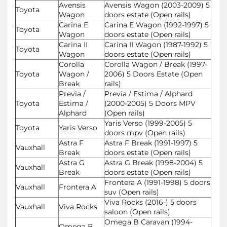
Avensis
Avensis Wagon (2003-2009) 5
Toyota
Wagon
doors estate (Open rails)
Carina E
Carina E Wagon (1992-1997) 5
Toyota
Wagon
doors estate (Open rails)
Carina II
Carina II Wagon (1987-1992) 5
Toyota
Wagon
doors estate (Open rails)
Corolla
Corolla Wagon / Break (1997-
Toyota
Wagon /
2006) 5 Doors Estate (Open
Break
rails)
Previa /
Previa / Estima / Alphard
Toyota
Estima /
(2000-2005) 5 Doors MPV
Alphard
(Open rails)
Yaris Verso (1999-2005) 5
Toyota
Yaris Verso
doors mpv (Open rails)
Astra F
Astra F Break (1991-1997) 5
Vauxhall
Break
doors estate (Open rails)
Astra G
Astra G Break (1998-2004) 5
Vauxhall
Break
doors estate (Open rails)
Frontera A (1991-1998) 5 doors
Vauxhall
Frontera A
suv (Open rails)
Viva Rocks (2016-) 5 doors
Vauxhall
Viva Rocks
saloon (Open rails)
Omega B Caravan (1994-
Omega B