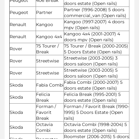
Peugeot
406 Break
doors estate (Open rails)
Partner (1996-2008) 5 doors
Peugeot
Partner
commercial_van (Open rails)
Kangoo (1997-2007) 4 doors
Renault
Kangoo
mpv (Open rails)
Kangoo 4x4 (2001-2007) 4
Renault
Kangoo 4x4
doors mpv (Open rails)
75 Tourer /
75 Tourer / Break (2000-2005)
Rover
Break
5 Doors Estate (Open rails)
Streetwise (2003-2005) 3
Rover
Streetwise
doors saloon (Open rails)
Streetwise (2003-2005) 5
Rover
Streetwise
doors saloon (Open rails)
Fabia Combi (2000-2007) 5
Skoda
Fabia Combi
doors estate (Open rails)
Felicia
Felicia Break (1995-2001) 5
Skoda
Break
doors estate (Open rails)
Forman /
Forman / Favorit Break (1990-
Skoda
Favorit
1995) 5 Doors Estate (Open
Break
rails)
Octavia
Octavia Combi (1998-2004) 5
Skoda
Combi
doors estate (Open rails)
Roomster (2006-2015) 5 doors