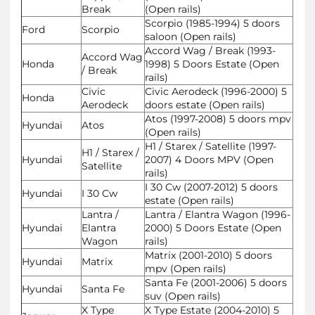
Break
(Open rails)
Scorpio (1985-1994) 5 doors
Ford
Scorpio
saloon (Open rails)
Accord Wag / Break (1993-
Accord Wag
Honda
1998) 5 Doors Estate (Open
/ Break
rails)
Civic
Civic Aerodeck (1996-2000) 5
Honda
Aerodeck
doors estate (Open rails)
Atos (1997-2008) 5 doors mpv
Hyundai
Atos
(Open rails)
H1 / Starex / Satellite (1997-
H1 / Starex /
Hyundai
2007) 4 Doors MPV (Open
Satellite
rails)
I 30 Cw (2007-2012) 5 doors
Hyundai
I 30 Cw
estate (Open rails)
Lantra /
Lantra / Elantra Wagon (1996-
Hyundai
Elantra
2000) 5 Doors Estate (Open
Wagon
rails)
Matrix (2001-2010) 5 doors
Hyundai
Matrix
mpv (Open rails)
Santa Fe (2001-2006) 5 doors
Hyundai
Santa Fe
suv (Open rails)
X Type
X Type Estate (2004-2010) 5