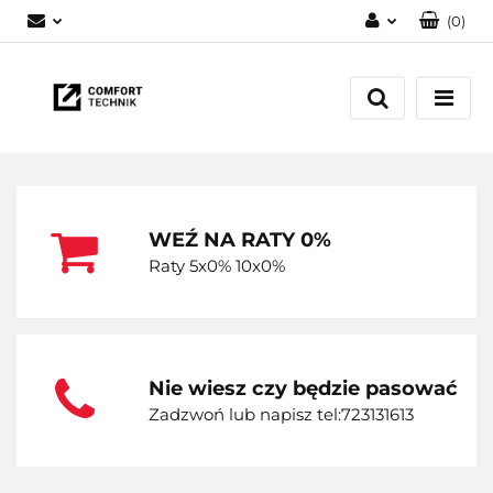
(
0
)
Zaloguj się
Zarejestruj się
Dodaj zgłoszenie
WEŹ NA RATY 0%
Raty 5x0% 10x0%
Nie wiesz czy będzie pasować
Zadzwoń lub napisz tel:723131613