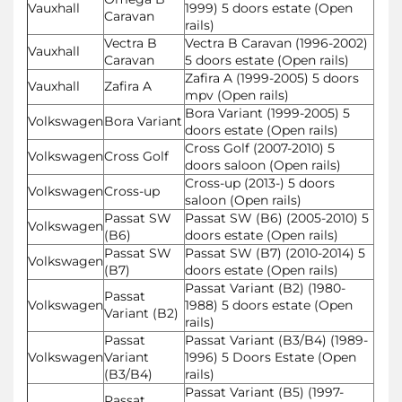
Vauxhall
1999) 5 doors estate (Open
Caravan
rails)
Vectra B
Vectra B Caravan (1996-2002)
Vauxhall
Caravan
5 doors estate (Open rails)
Zafira A (1999-2005) 5 doors
Vauxhall
Zafira A
mpv (Open rails)
Bora Variant (1999-2005) 5
Volkswagen
Bora Variant
doors estate (Open rails)
Cross Golf (2007-2010) 5
Volkswagen
Cross Golf
doors saloon (Open rails)
Cross-up (2013-) 5 doors
Volkswagen
Cross-up
saloon (Open rails)
Passat SW
Passat SW (B6) (2005-2010) 5
Volkswagen
(B6)
doors estate (Open rails)
Passat SW
Passat SW (B7) (2010-2014) 5
Volkswagen
(B7)
doors estate (Open rails)
Passat Variant (B2) (1980-
Passat
Volkswagen
1988) 5 doors estate (Open
Variant (B2)
rails)
Passat
Passat Variant (B3/B4) (1989-
Volkswagen
Variant
1996) 5 Doors Estate (Open
(B3/B4)
rails)
Passat Variant (B5) (1997-
Passat