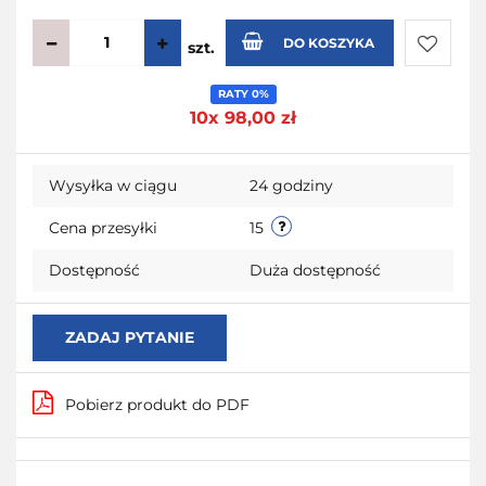
DO KOSZYKA
szt.
Do
RATY 0%
10x 98,00 zł
przecho
Wysyłka w ciągu
24 godziny
Cena przesyłki
15
Dostępność
Duża dostępność
ZADAJ PYTANIE
Pobierz produkt do PDF