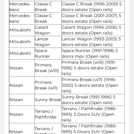
Mercedes-
Classe C
Classe C Break (1996-2000) 5
benz
Break
doors estate (Open rails)
Mercedes-
Classe C
Classe C Break (2001-2007) 5
benz
Break
doors estate (Open rails)
Galant
Galant Wagon (1996-2006) 5
Mitsubishi
Wagon
doors estate (Open rails)
Lancer
Lancer Wagon (1993-2003) 5
Mitsubishi
Wagon
doors estate (Open rails)
Space
Space Runner (1991-1998) 5
Mitsubishi
Runner
doors mpv (Open rails)
Primera Break (w10) (1991-
Primera
Nissan
1996) 5 doors estate (Open
Break (w10)
rails)
Primera Break (w11) (1996-
Primera
Nissan
2002) 5 doors estate (Open
Break (w11)
rails)
Sunny Break (1991-1996) 5
Nissan
Sunny Break
doors estate (Open rails)
Terrano / Pathfinder (1986-
Terrano /
Nissan
1995) 3 Doors SUV (Open
Pathfinder
rails)
Terrano / Pathfinder (1989-
Terrano /
Nissan
1995) 5 Doors SUV (Open