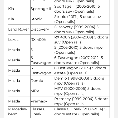
doors suv (Open rails)
Sportage II (2005-2010) 5
Kia
Sportage II
doors suv (Open rails)
Stonic (2017-) 5 doors suv
Kia
Stonic
(Open rails)
Discovery (1999-2004) 5
Land Rover
Discovery
doors suv (Open rails)
RX 400h (2004-2009) 5 doors
Lexus
RX 400h
suv (Open rails)
5 (2005-2010) 5 doors mpv
Mazda
5
(Open rails)
6
6 Fastwagon (2007-2012) 5
Mazda
Fastwagon
doors estate (Open rails)
6
6 Fastwagon (2013-) 5 doors
Mazda
Fastwagon
estate (Open rails)
Demio (1998-2003) 5 doors
Mazda
Demio
mpv (Open rails)
MPV (2000-2006) 5 doors
Mazda
MPV
mpv (Open rails)
Premacy (1999-2004) 5 doors
Mazda
Premacy
mpv (Open rails)
Mercedes-
Classe C
Classe C Break (2007-2014) 5
benz
Break
doors estate (Open rails)