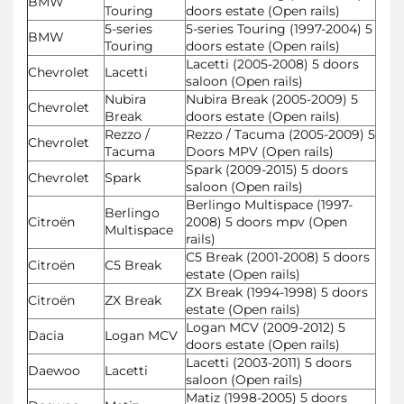
BMW
Touring
doors estate (Open rails)
5-series
5-series Touring (1997-2004) 5
BMW
Touring
doors estate (Open rails)
Lacetti (2005-2008) 5 doors
Chevrolet
Lacetti
saloon (Open rails)
Nubira
Nubira Break (2005-2009) 5
Chevrolet
Break
doors estate (Open rails)
Rezzo /
Rezzo / Tacuma (2005-2009) 5
Chevrolet
Tacuma
Doors MPV (Open rails)
Spark (2009-2015) 5 doors
Chevrolet
Spark
saloon (Open rails)
Berlingo Multispace (1997-
Berlingo
Citroën
2008) 5 doors mpv (Open
Multispace
rails)
C5 Break (2001-2008) 5 doors
Citroën
C5 Break
estate (Open rails)
ZX Break (1994-1998) 5 doors
Citroën
ZX Break
estate (Open rails)
Logan MCV (2009-2012) 5
Dacia
Logan MCV
doors estate (Open rails)
Lacetti (2003-2011) 5 doors
Daewoo
Lacetti
saloon (Open rails)
Matiz (1998-2005) 5 doors