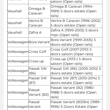
saloon (Open rails)
Omega B Caravan (1994-
Omega B
Vauxhall
1999) 5 doors estate (Open
Caravan
rails)
Vectra B
Vectra B Caravan (1996-2002)
Vauxhall
Caravan
5 doors estate (Open rails)
Zafira A (1999-2005) 5 doors
Vauxhall
Zafira A
mpv (Open rails)
Bora Variant (1999-2005) 5
Volkswagen
Bora Variant
doors estate (Open rails)
Cross Golf (2007-2010) 5
Volkswagen
Cross Golf
doors saloon (Open rails)
Cross-up (2013-) 5 doors
Volkswagen
Cross-up
saloon (Open rails)
Passat SW
Passat SW (B6) (2005-2010) 5
Volkswagen
(B6)
doors estate (Open rails)
Passat SW
Passat SW (B7) (2010-2014) 5
Volkswagen
(B7)
doors estate (Open rails)
Passat Variant (B2) (1980-
Passat
Volkswagen
1988) 5 doors estate (Open
Variant (B2)
rails)
Passat
Passat Variant (B3/B4) (1989-
Volkswagen
Variant
1996) 5 Doors Estate (Open