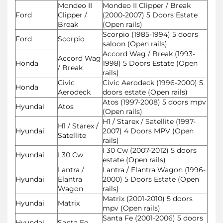
Mondeo II
Mondeo II Clipper / Break
Ford
Clipper /
(2000-2007) 5 Doors Estate
Break
(Open rails)
Scorpio (1985-1994) 5 doors
Ford
Scorpio
saloon (Open rails)
Accord Wag / Break (1993-
Accord Wag
Honda
1998) 5 Doors Estate (Open
/ Break
rails)
Civic
Civic Aerodeck (1996-2000) 5
Honda
Aerodeck
doors estate (Open rails)
Atos (1997-2008) 5 doors mpv
Hyundai
Atos
(Open rails)
H1 / Starex / Satellite (1997-
H1 / Starex /
Hyundai
2007) 4 Doors MPV (Open
Satellite
rails)
I 30 Cw (2007-2012) 5 doors
Hyundai
I 30 Cw
estate (Open rails)
Lantra /
Lantra / Elantra Wagon (1996-
Hyundai
Elantra
2000) 5 Doors Estate (Open
Wagon
rails)
Matrix (2001-2010) 5 doors
Hyundai
Matrix
mpv (Open rails)
Santa Fe (2001-2006) 5 doors
Hyundai
Santa Fe