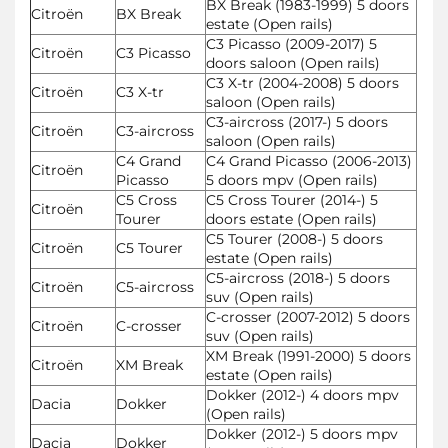
BX Break (1983-1999) 5 doors
Citroën
BX Break
estate (Open rails)
C3 Picasso (2009-2017) 5
Citroën
C3 Picasso
doors saloon (Open rails)
C3 X-tr (2004-2008) 5 doors
Citroën
C3 X-tr
saloon (Open rails)
C3-aircross (2017-) 5 doors
Citroën
C3-aircross
saloon (Open rails)
C4 Grand
C4 Grand Picasso (2006-2013)
Citroën
Picasso
5 doors mpv (Open rails)
C5 Cross
C5 Cross Tourer (2014-) 5
Citroën
Tourer
doors estate (Open rails)
C5 Tourer (2008-) 5 doors
Citroën
C5 Tourer
estate (Open rails)
C5-aircross (2018-) 5 doors
Citroën
C5-aircross
suv (Open rails)
C-crosser (2007-2012) 5 doors
Citroën
C-crosser
suv (Open rails)
XM Break (1991-2000) 5 doors
Citroën
XM Break
estate (Open rails)
Dokker (2012-) 4 doors mpv
Dacia
Dokker
(Open rails)
Dokker (2012-) 5 doors mpv
Dacia
Dokker