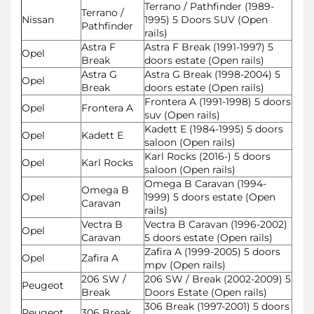
Terrano / Pathfinder (1989-
Terrano /
Nissan
1995) 5 Doors SUV (Open
Pathfinder
rails)
Astra F
Astra F Break (1991-1997) 5
Opel
Break
doors estate (Open rails)
Astra G
Astra G Break (1998-2004) 5
Opel
Break
doors estate (Open rails)
Frontera A (1991-1998) 5 doors
Opel
Frontera A
suv (Open rails)
Kadett E (1984-1995) 5 doors
Opel
Kadett E
saloon (Open rails)
Karl Rocks (2016-) 5 doors
Opel
Karl Rocks
saloon (Open rails)
Omega B Caravan (1994-
Omega B
Opel
1999) 5 doors estate (Open
Caravan
rails)
Vectra B
Vectra B Caravan (1996-2002)
Opel
Caravan
5 doors estate (Open rails)
Zafira A (1999-2005) 5 doors
Opel
Zafira A
mpv (Open rails)
206 SW /
206 SW / Break (2002-2009) 5
Peugeot
Break
Doors Estate (Open rails)
306 Break (1997-2001) 5 doors
Peugeot
306 Break