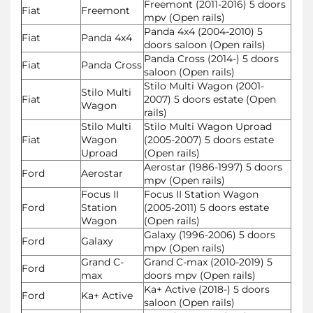
Freemont (2011-2016) 5 doors
Fiat
Freemont
mpv (Open rails)
Panda 4x4 (2004-2010) 5
Fiat
Panda 4x4
doors saloon (Open rails)
Panda Cross (2014-) 5 doors
Fiat
Panda Cross
saloon (Open rails)
Stilo Multi Wagon (2001-
Stilo Multi
Fiat
2007) 5 doors estate (Open
Wagon
rails)
Stilo Multi
Stilo Multi Wagon Uproad
Fiat
Wagon
(2005-2007) 5 doors estate
Uproad
(Open rails)
Aerostar (1986-1997) 5 doors
Ford
Aerostar
mpv (Open rails)
Focus II
Focus II Station Wagon
Ford
Station
(2005-2011) 5 doors estate
Wagon
(Open rails)
Galaxy (1996-2006) 5 doors
Ford
Galaxy
mpv (Open rails)
Grand C-
Grand C-max (2010-2019) 5
Ford
max
doors mpv (Open rails)
Ka+ Active (2018-) 5 doors
Ford
Ka+ Active
saloon (Open rails)