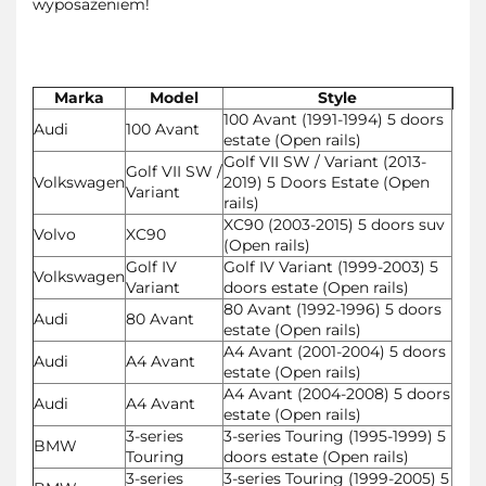
wyposażeniem!
Marka
Model
Style
100 Avant (1991-1994) 5 doors
Audi
100 Avant
estate (Open rails)
Golf VII SW / Variant (2013-
Golf VII SW /
Volkswagen
2019) 5 Doors Estate (Open
Variant
rails)
XC90 (2003-2015) 5 doors suv
Volvo
XC90
(Open rails)
Golf IV
Golf IV Variant (1999-2003) 5
Volkswagen
Variant
doors estate (Open rails)
80 Avant (1992-1996) 5 doors
Audi
80 Avant
estate (Open rails)
A4 Avant (2001-2004) 5 doors
Audi
A4 Avant
estate (Open rails)
A4 Avant (2004-2008) 5 doors
Audi
A4 Avant
estate (Open rails)
3-series
3-series Touring (1995-1999) 5
BMW
Touring
doors estate (Open rails)
3-series
3-series Touring (1999-2005) 5