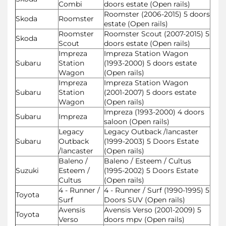
Combi
doors estate (Open rails)
Roomster (2006-2015) 5 doors
Skoda
Roomster
estate (Open rails)
Roomster
Roomster Scout (2007-2015) 5
Skoda
Scout
doors estate (Open rails)
Impreza
Impreza Station Wagon
Subaru
Station
(1993-2000) 5 doors estate
Wagon
(Open rails)
Impreza
Impreza Station Wagon
Subaru
Station
(2001-2007) 5 doors estate
Wagon
(Open rails)
Impreza (1993-2000) 4 doors
Subaru
Impreza
saloon (Open rails)
Legacy
Legacy Outback /lancaster
Subaru
Outback
(1999-2003) 5 Doors Estate
/lancaster
(Open rails)
Baleno /
Baleno / Esteem / Cultus
Suzuki
Esteem /
(1995-2002) 5 Doors Estate
Cultus
(Open rails)
4 - Runner /
4 - Runner / Surf (1990-1995) 5
Toyota
Surf
Doors SUV (Open rails)
Avensis
Avensis Verso (2001-2009) 5
Toyota
Verso
doors mpv (Open rails)