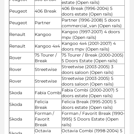
estate (Open rails)
406 Break (1996-2004) 5
Peugeot
406 Break
doors estate (Open rails)
Partner (1996-2008) 5 doors
Peugeot
Partner
commercial_van (Open rails)
Kangoo (1997-2007) 4 doors
Renault
Kangoo
mpv (Open rails)
Kangoo 4x4 (2001-2007) 4
Renault
Kangoo 4x4
doors mpv (Open rails)
75 Tourer /
75 Tourer / Break (2000-2005)
Rover
Break
5 Doors Estate (Open rails)
Streetwise (2003-2005) 3
Rover
Streetwise
doors saloon (Open rails)
Streetwise (2003-2005) 5
Rover
Streetwise
doors saloon (Open rails)
Fabia Combi (2000-2007) 5
Skoda
Fabia Combi
doors estate (Open rails)
Felicia
Felicia Break (1995-2001) 5
Skoda
Break
doors estate (Open rails)
Forman /
Forman / Favorit Break (1990-
Skoda
Favorit
1995) 5 Doors Estate (Open
Break
rails)
Octavia
Octavia Combi (1998-2004) 5
Skoda