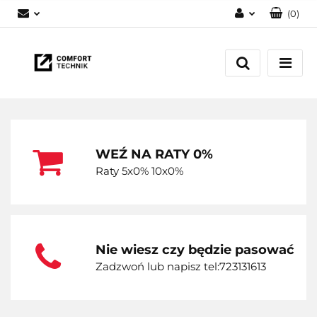
(
0
)
Zaloguj się
Zarejestruj się
Dodaj zgłoszenie
WEŹ NA RATY 0%
Raty 5x0% 10x0%
Nie wiesz czy będzie pasować
Zadzwoń lub napisz tel:723131613