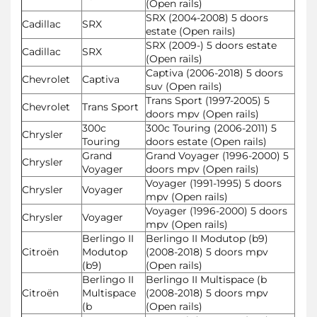
(Open rails)
SRX (2004-2008) 5 doors
Cadillac
SRX
estate (Open rails)
SRX (2009-) 5 doors estate
Cadillac
SRX
(Open rails)
Captiva (2006-2018) 5 doors
Chevrolet
Captiva
suv (Open rails)
Trans Sport (1997-2005) 5
Chevrolet
Trans Sport
doors mpv (Open rails)
300c
300c Touring (2006-2011) 5
Chrysler
Touring
doors estate (Open rails)
Grand
Grand Voyager (1996-2000) 5
Chrysler
Voyager
doors mpv (Open rails)
Voyager (1991-1995) 5 doors
Chrysler
Voyager
mpv (Open rails)
Voyager (1996-2000) 5 doors
Chrysler
Voyager
mpv (Open rails)
Berlingo II
Berlingo II Modutop (b9)
Citroën
Modutop
(2008-2018) 5 doors mpv
(b9)
(Open rails)
Berlingo II
Berlingo II Multispace (b
Citroën
Multispace
(2008-2018) 5 doors mpv
(b
(Open rails)