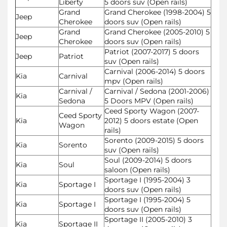
Liberty
5 doors suv (Open rails)
Grand
Grand Cherokee (1998-2004) 5
Jeep
Cherokee
doors suv (Open rails)
Grand
Grand Cherokee (2005-2010) 5
Jeep
Cherokee
doors suv (Open rails)
Patriot (2007-2017) 5 doors
Jeep
Patriot
suv (Open rails)
Carnival (2006-2014) 5 doors
Kia
Carnival
mpv (Open rails)
Carnival /
Carnival / Sedona (2001-2006)
Kia
Sedona
5 Doors MPV (Open rails)
Ceed Sporty Wagon (2007-
Ceed Sporty
Kia
2012) 5 doors estate (Open
Wagon
rails)
Sorento (2009-2015) 5 doors
Kia
Sorento
suv (Open rails)
Soul (2009-2014) 5 doors
Kia
Soul
saloon (Open rails)
Sportage I (1995-2004) 3
Kia
Sportage I
doors suv (Open rails)
Sportage I (1995-2004) 5
Kia
Sportage I
doors suv (Open rails)
Sportage II (2005-2010) 3
Kia
Sportage II