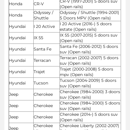
CR-V (1997-2001) 5 doors suv
Honda
CR-V
(Open rails)
Odyssey /
Odyssey / Shuttle (1994-2001)
Honda
Shuttle
5 Doors MPV (Open rails)
I 20 Active (2016-) 5 doors
Hyundai
I 20 Active
estate (Open rails)
IX 55 (2007-2015) 5 doors suv
Hyundai
IX 55
(Open rails)
Santa Fe (2006-2012) 5 doors
Hyundai
Santa Fe
suv (Open rails)
Terracan (2002-2007) 5 doors
Hyundai
Terracan
suv (Open rails)
Trajet (2000-2008) 5 doors
Hyundai
Trajet
mpv (Open rails)
Tucson (2004-2009) 5 doors
Hyundai
Tucson
suv (Open rails)
Cherokee (1984-2000) 3 doors
Jeep
Cherokee
suv (Open rails)
Cherokee (1984-2000) 5 doors
Jeep
Cherokee
suv (Open rails)
Cherokee (2014-) 5 doors suv
Jeep
Cherokee
(Open rails)
Cherokee
Cherokee Liberty (2002-2007)
Jeep