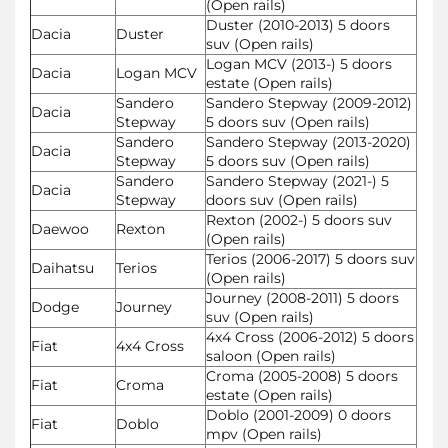
(Open rails)
Duster (2010-2013) 5 doors
Dacia
Duster
suv (Open rails)
Logan MCV (2013-) 5 doors
Dacia
Logan MCV
estate (Open rails)
Sandero
Sandero Stepway (2009-2012)
Dacia
Stepway
5 doors suv (Open rails)
Sandero
Sandero Stepway (2013-2020)
Dacia
Stepway
5 doors suv (Open rails)
Sandero
Sandero Stepway (2021-) 5
Dacia
Stepway
doors suv (Open rails)
Rexton (2002-) 5 doors suv
Daewoo
Rexton
(Open rails)
Terios (2006-2017) 5 doors suv
Daihatsu
Terios
(Open rails)
Journey (2008-2011) 5 doors
Dodge
Journey
suv (Open rails)
4x4 Cross (2006-2012) 5 doors
Fiat
4x4 Cross
saloon (Open rails)
Croma (2005-2008) 5 doors
Fiat
Croma
estate (Open rails)
Doblo (2001-2009) 0 doors
Fiat
Doblo
mpv (Open rails)