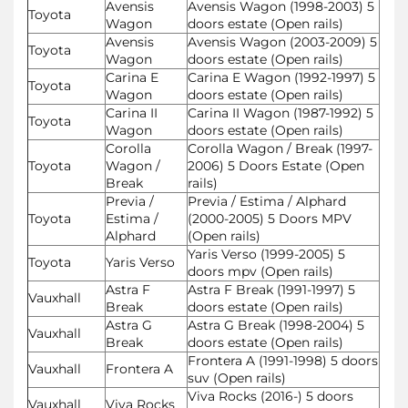
Avensis
Avensis Wagon (1998-2003) 5
Toyota
Wagon
doors estate (Open rails)
Avensis
Avensis Wagon (2003-2009) 5
Toyota
Wagon
doors estate (Open rails)
Carina E
Carina E Wagon (1992-1997) 5
Toyota
Wagon
doors estate (Open rails)
Carina II
Carina II Wagon (1987-1992) 5
Toyota
Wagon
doors estate (Open rails)
Corolla
Corolla Wagon / Break (1997-
Toyota
Wagon /
2006) 5 Doors Estate (Open
Break
rails)
Previa /
Previa / Estima / Alphard
Toyota
Estima /
(2000-2005) 5 Doors MPV
Alphard
(Open rails)
Yaris Verso (1999-2005) 5
Toyota
Yaris Verso
doors mpv (Open rails)
Astra F
Astra F Break (1991-1997) 5
Vauxhall
Break
doors estate (Open rails)
Astra G
Astra G Break (1998-2004) 5
Vauxhall
Break
doors estate (Open rails)
Frontera A (1991-1998) 5 doors
Vauxhall
Frontera A
suv (Open rails)
Viva Rocks (2016-) 5 doors
Vauxhall
Viva Rocks