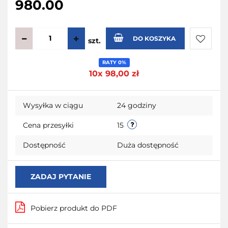
980.00
DO KOSZYKA
szt.
Do
RATY 0%
10x 98,00 zł
przecho
Wysyłka w ciągu
24 godziny
Cena przesyłki
15
Dostępność
Duża dostępność
ZADAJ PYTANIE
Pobierz produkt do PDF