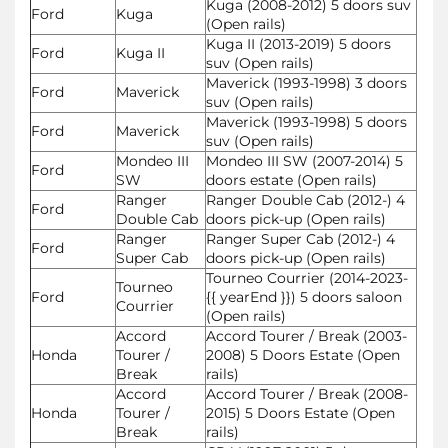
Kuga (2008-2012) 5 doors suv
Ford
Kuga
(Open rails)
Kuga II (2013-2019) 5 doors
Ford
Kuga II
suv (Open rails)
Maverick (1993-1998) 3 doors
Ford
Maverick
suv (Open rails)
Maverick (1993-1998) 5 doors
Ford
Maverick
suv (Open rails)
Mondeo III
Mondeo III SW (2007-2014) 5
Ford
SW
doors estate (Open rails)
Ranger
Ranger Double Cab (2012-) 4
Ford
Double Cab
doors pick-up (Open rails)
Ranger
Ranger Super Cab (2012-) 4
Ford
Super Cab
doors pick-up (Open rails)
Tourneo Courrier (2014-2023-
Tourneo
Ford
{{ yearEnd }}) 5 doors saloon
Courrier
(Open rails)
Accord
Accord Tourer / Break (2003-
Honda
Tourer /
2008) 5 Doors Estate (Open
Break
rails)
Accord
Accord Tourer / Break (2008-
Honda
Tourer /
2015) 5 Doors Estate (Open
Break
rails)