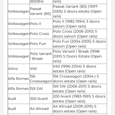
(B3/B4)
rails)
Passat Variant (B5) (1997-
Passat
Volkswagen
2005) 5 doors estate (Open
Variant (B5)
rails)
Polo II (1982-1994) 3 doors
Volkswagen
Polo II
saloon (Open rails)
Polo Cross (2006-2010) 5
Volkswagen
Polo Cross
doors saloon (Open rails)
Polo Fun (2004-2005) 5 doors
Volkswagen
Polo Fun
saloon (Open rails)
Polo Variant / Break (1998-
Polo Variant
Volkswagen
2001) 5 Doors Estate (Open
/ Break
rails)
V40 (1996-2004) 5 doors
Volvo
V40
estate (Open rails)
156
156 Crosswagon (2004-) 5
Alfa Romeo
Crosswagon
doors estate (Open rails)
159 SW (2006-2011) 5 doors
Alfa Romeo
159 SW
estate (Open rails)
200 Avant (1983-1991) 5 doors
Audi
200 Avant
estate (Open rails)
A4 Allroad (2009-2015) 5
Audi
A4 Allroad
doors estate (Open rails)