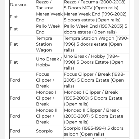
Rezzo /
Rezzo / Tacuma (2000-2008)
Daewoo
Tacuma
5 Doors MPV (Open rails)
Marea Week
Marea Week End (1996-2002)
Fiat
End
5 doors estate (Open rails)
Palio Week
Palio Week End (1997-2003) 5
Fiat
End
doors estate (Open rails)
Tempra
Tempra Station Wagon (1990-
Fiat
Station
1996) 5 doors estate (Open
Wagon
rails)
Uno Break / Hobby (1984-
Uno Break /
Fiat
1998) 5 Doors Estate (Open
Hobby
rails)
Focus
Focus Clipper / Break (1998-
Ford
Clipper /
2005) 5 Doors Estate (Open
Break
rails)
Mondeo I
Mondeo I Clipper / Break
Ford
Clipper /
(1993-2000) 5 Doors Estate
Break
(Open rails)
Mondeo II
Mondeo II Clipper / Break
Ford
Clipper /
(2000-2007) 5 Doors Estate
Break
(Open rails)
Scorpio (1985-1994) 5 doors
Ford
Scorpio
saloon (Open rails)