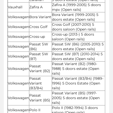
Zafira A (1999-2005) 5 doors
Vauxhall
Zafira A
mpv (Open rails)
Bora Variant (1999-2005) 5
Volkswagen
Bora Variant
doors estate (Open rails)
Cross Golf (2007-2010) 5
Volkswagen
Cross Golf
doors saloon (Open rails)
Cross-up (2013-) 5 doors
Volkswagen
Cross-up
saloon (Open rails)
Passat SW
Passat SW (B6) (2005-2010) 5
Volkswagen
(B6)
doors estate (Open rails)
Passat SW
Passat SW (B7) (2010-2014) 5
Volkswagen
(B7)
doors estate (Open rails)
Passat Variant (B2) (1980-
Passat
Volkswagen
1988) 5 doors estate (Open
Variant (B2)
rails)
Passat
Passat Variant (B3/B4) (1989-
Volkswagen
Variant
1996) 5 Doors Estate (Open
(B3/B4)
rails)
Passat Variant (B5) (1997-
Passat
Volkswagen
2005) 5 doors estate (Open
Variant (B5)
rails)
Polo II (1982-1994) 3 doors
Volkswagen
Polo II
saloon (Open rails)