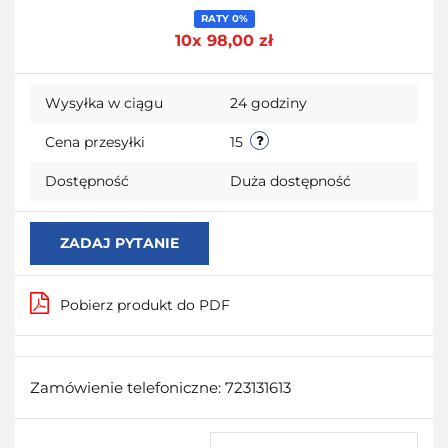
Do
RATY 0%
10x 98,00 zł
przecho
Wysyłka w ciągu
24 godziny
Cena przesyłki
15
Dostępność
Duża dostępność
ZADAJ PYTANIE
Pobierz produkt do PDF
Zamówienie telefoniczne: 723131613