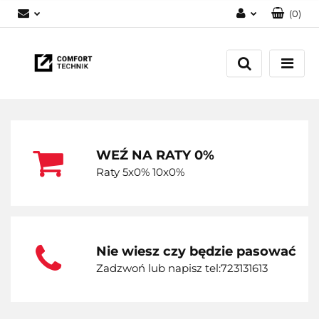
(
0
)
Zaloguj się
Zarejestruj się
Dodaj zgłoszenie
WEŹ NA RATY 0%
Raty 5x0% 10x0%
Nie wiesz czy będzie pasować
Zadzwoń lub napisz tel:723131613