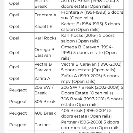
Astra G
Astra G Break (1998-2004) 5
Opel
Break
doors estate (Open rails)
Frontera A (1991-1998) 5 doors
Opel
Frontera A
suv (Open rails)
Kadett E (1984-1995) 5 doors
Opel
Kadett E
saloon (Open rails)
Karl Rocks (2016-) 5 doors
Opel
Karl Rocks
saloon (Open rails)
Omega B Caravan (1994-
Omega B
Opel
1999) 5 doors estate (Open
Caravan
rails)
Vectra B
Vectra B Caravan (1996-2002)
Opel
Caravan
5 doors estate (Open rails)
Zafira A (1999-2005) 5 doors
Opel
Zafira A
mpv (Open rails)
206 SW /
206 SW / Break (2002-2009) 5
Peugeot
Break
Doors Estate (Open rails)
306 Break (1997-2001) 5 doors
Peugeot
306 Break
estate (Open rails)
406 Break (1996-2004) 5
Peugeot
406 Break
doors estate (Open rails)
Partner (1996-2008) 5 doors
Peugeot
Partner
commercial_van (Open rails)