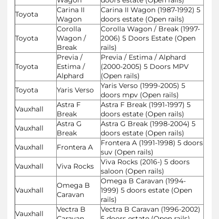
Carina II
Carina II Wagon (1987-1992) 5
Toyota
Wagon
doors estate (Open rails)
Corolla
Corolla Wagon / Break (1997-
Toyota
Wagon /
2006) 5 Doors Estate (Open
Break
rails)
Previa /
Previa / Estima / Alphard
Toyota
Estima /
(2000-2005) 5 Doors MPV
Alphard
(Open rails)
Yaris Verso (1999-2005) 5
Toyota
Yaris Verso
doors mpv (Open rails)
Astra F
Astra F Break (1991-1997) 5
Vauxhall
Break
doors estate (Open rails)
Astra G
Astra G Break (1998-2004) 5
Vauxhall
Break
doors estate (Open rails)
Frontera A (1991-1998) 5 doors
Vauxhall
Frontera A
suv (Open rails)
Viva Rocks (2016-) 5 doors
Vauxhall
Viva Rocks
saloon (Open rails)
Omega B Caravan (1994-
Omega B
Vauxhall
1999) 5 doors estate (Open
Caravan
rails)
Vectra B
Vectra B Caravan (1996-2002)
Vauxhall
Caravan
5 doors estate (Open rails)