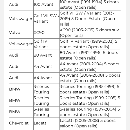
100 Avant (1991-1994) 5 doors
Audi
100 Avant
estate (Open rails)
Golf VII SW / Variant (2013-
Golf VII SW /
Volkswagen
2019) 5 Doors Estate (Open
Variant
rails)
XC90 (2003-2015) 5 doors suv
Volvo
XC90
(Open rails)
Golf IV
Golf IV Variant (1999-2003) 5
Volkswagen
Variant
doors estate (Open rails)
80 Avant (1992-1996) 5 doors
Audi
80 Avant
estate (Open rails)
A4 Avant (2001-2004) 5 doors
Audi
A4 Avant
estate (Open rails)
A4 Avant (2004-2008) 5 doors
Audi
A4 Avant
estate (Open rails)
3-series
3-series Touring (1995-1999) 5
BMW
Touring
doors estate (Open rails)
3-series
3-series Touring (1999-2005) 5
BMW
Touring
doors estate (Open rails)
5-series
5-series Touring (1997-2004) 5
BMW
Touring
doors estate (Open rails)
Lacetti (2005-2008) 5 doors
Chevrolet
Lacetti
saloon (Open rails)