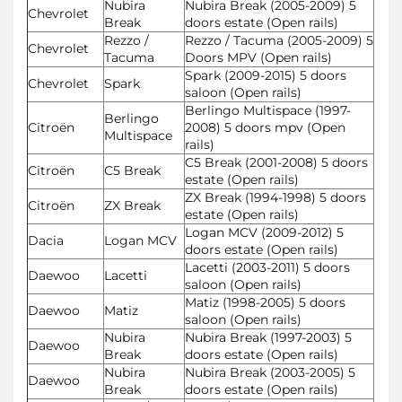
Nubira
Nubira Break (2005-2009) 5
Chevrolet
Break
doors estate (Open rails)
Rezzo /
Rezzo / Tacuma (2005-2009) 5
Chevrolet
Tacuma
Doors MPV (Open rails)
Spark (2009-2015) 5 doors
Chevrolet
Spark
saloon (Open rails)
Berlingo Multispace (1997-
Berlingo
Citroën
2008) 5 doors mpv (Open
Multispace
rails)
C5 Break (2001-2008) 5 doors
Citroën
C5 Break
estate (Open rails)
ZX Break (1994-1998) 5 doors
Citroën
ZX Break
estate (Open rails)
Logan MCV (2009-2012) 5
Dacia
Logan MCV
doors estate (Open rails)
Lacetti (2003-2011) 5 doors
Daewoo
Lacetti
saloon (Open rails)
Matiz (1998-2005) 5 doors
Daewoo
Matiz
saloon (Open rails)
Nubira
Nubira Break (1997-2003) 5
Daewoo
Break
doors estate (Open rails)
Nubira
Nubira Break (2003-2005) 5
Daewoo
Break
doors estate (Open rails)