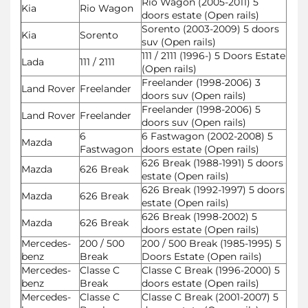
Rio Wagon (2005-2011) 5
Kia
Rio Wagon
doors estate (Open rails)
Sorento (2003-2009) 5 doors
Kia
Sorento
suv (Open rails)
111 / 2111 (1996-) 5 Doors Estate
Lada
111 / 2111
(Open rails)
Freelander (1998-2006) 3
Land Rover
Freelander
doors suv (Open rails)
Freelander (1998-2006) 5
Land Rover
Freelander
doors suv (Open rails)
6
6 Fastwagon (2002-2008) 5
Mazda
Fastwagon
doors estate (Open rails)
626 Break (1988-1991) 5 doors
Mazda
626 Break
estate (Open rails)
626 Break (1992-1997) 5 doors
Mazda
626 Break
estate (Open rails)
626 Break (1998-2002) 5
Mazda
626 Break
doors estate (Open rails)
Mercedes-
200 / 500
200 / 500 Break (1985-1995) 5
benz
Break
Doors Estate (Open rails)
Mercedes-
Classe C
Classe C Break (1996-2000) 5
benz
Break
doors estate (Open rails)
Mercedes-
Classe C
Classe C Break (2001-2007) 5