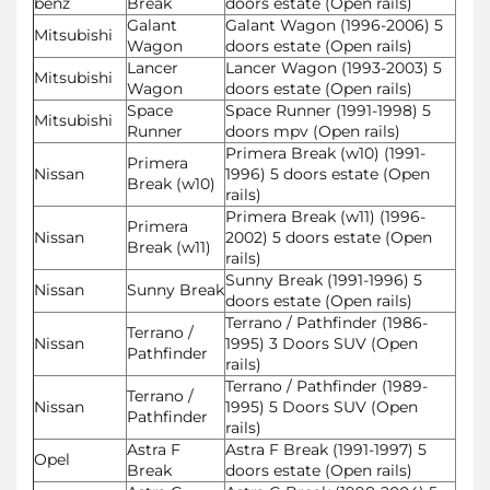
benz
Break
doors estate (Open rails)
Galant
Galant Wagon (1996-2006) 5
Mitsubishi
Wagon
doors estate (Open rails)
Lancer
Lancer Wagon (1993-2003) 5
Mitsubishi
Wagon
doors estate (Open rails)
Space
Space Runner (1991-1998) 5
Mitsubishi
Runner
doors mpv (Open rails)
Primera Break (w10) (1991-
Primera
Nissan
1996) 5 doors estate (Open
Break (w10)
rails)
Primera Break (w11) (1996-
Primera
Nissan
2002) 5 doors estate (Open
Break (w11)
rails)
Sunny Break (1991-1996) 5
Nissan
Sunny Break
doors estate (Open rails)
Terrano / Pathfinder (1986-
Terrano /
Nissan
1995) 3 Doors SUV (Open
Pathfinder
rails)
Terrano / Pathfinder (1989-
Terrano /
Nissan
1995) 5 Doors SUV (Open
Pathfinder
rails)
Astra F
Astra F Break (1991-1997) 5
Opel
Break
doors estate (Open rails)