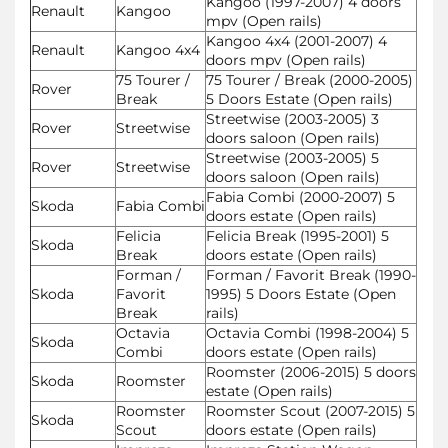
Kangoo (1997-2007) 4 doors
Renault
Kangoo
mpv (Open rails)
Kangoo 4x4 (2001-2007) 4
Renault
Kangoo 4x4
doors mpv (Open rails)
75 Tourer /
75 Tourer / Break (2000-2005)
Rover
Break
5 Doors Estate (Open rails)
Streetwise (2003-2005) 3
Rover
Streetwise
doors saloon (Open rails)
Streetwise (2003-2005) 5
Rover
Streetwise
doors saloon (Open rails)
Fabia Combi (2000-2007) 5
Skoda
Fabia Combi
doors estate (Open rails)
Felicia
Felicia Break (1995-2001) 5
Skoda
Break
doors estate (Open rails)
Forman /
Forman / Favorit Break (1990-
Skoda
Favorit
1995) 5 Doors Estate (Open
Break
rails)
Octavia
Octavia Combi (1998-2004) 5
Skoda
Combi
doors estate (Open rails)
Roomster (2006-2015) 5 doors
Skoda
Roomster
estate (Open rails)
Roomster
Roomster Scout (2007-2015) 5
Skoda
Scout
doors estate (Open rails)