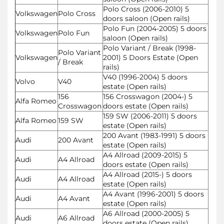
Polo Cross (2006-2010) 5
Volkswagen
Polo Cross
doors saloon (Open rails)
Polo Fun (2004-2005) 5 doors
Volkswagen
Polo Fun
saloon (Open rails)
Polo Variant / Break (1998-
Polo Variant
Volkswagen
2001) 5 Doors Estate (Open
/ Break
rails)
V40 (1996-2004) 5 doors
Volvo
V40
estate (Open rails)
156
156 Crosswagon (2004-) 5
Alfa Romeo
Crosswagon
doors estate (Open rails)
159 SW (2006-2011) 5 doors
Alfa Romeo
159 SW
estate (Open rails)
200 Avant (1983-1991) 5 doors
Audi
200 Avant
estate (Open rails)
A4 Allroad (2009-2015) 5
Audi
A4 Allroad
doors estate (Open rails)
A4 Allroad (2015-) 5 doors
Audi
A4 Allroad
estate (Open rails)
A4 Avant (1996-2001) 5 doors
Audi
A4 Avant
estate (Open rails)
A6 Allroad (2000-2005) 5
Audi
A6 Allroad
doors estate (Open rails)