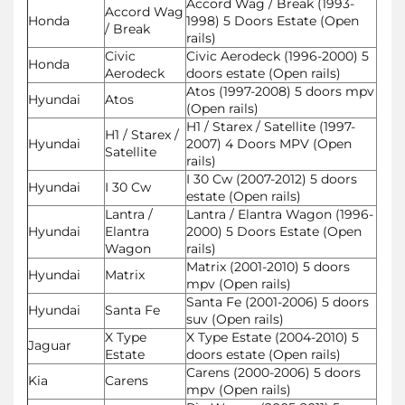
Accord Wag / Break (1993-
Accord Wag
Honda
1998) 5 Doors Estate (Open
/ Break
rails)
Civic
Civic Aerodeck (1996-2000) 5
Honda
Aerodeck
doors estate (Open rails)
Atos (1997-2008) 5 doors mpv
Hyundai
Atos
(Open rails)
H1 / Starex / Satellite (1997-
H1 / Starex /
Hyundai
2007) 4 Doors MPV (Open
Satellite
rails)
I 30 Cw (2007-2012) 5 doors
Hyundai
I 30 Cw
estate (Open rails)
Lantra /
Lantra / Elantra Wagon (1996-
Hyundai
Elantra
2000) 5 Doors Estate (Open
Wagon
rails)
Matrix (2001-2010) 5 doors
Hyundai
Matrix
mpv (Open rails)
Santa Fe (2001-2006) 5 doors
Hyundai
Santa Fe
suv (Open rails)
X Type
X Type Estate (2004-2010) 5
Jaguar
Estate
doors estate (Open rails)
Carens (2000-2006) 5 doors
Kia
Carens
mpv (Open rails)