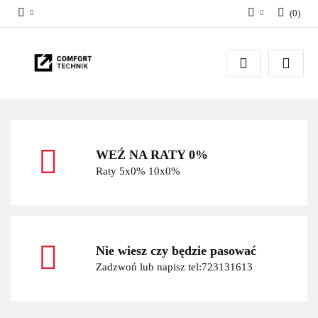
(
0
)
Zaloguj się
Zarejestruj się
Dodaj zgłoszenie
WEŹ NA RATY 0%
Raty 5x0% 10x0%
Nie wiesz czy będzie pasować
Zadzwoń lub napisz tel:723131613