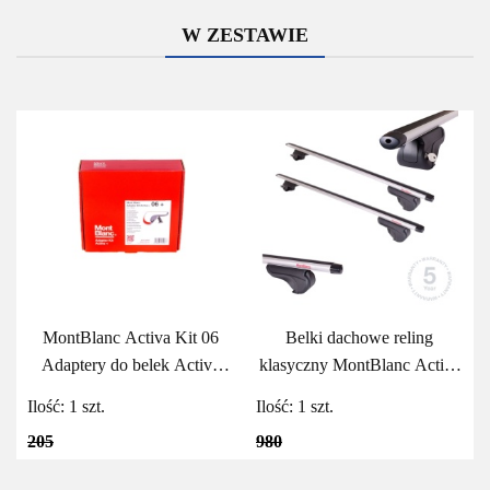
W ZESTAWIE
MontBlanc Activa Kit 06
Belki dachowe reling
Adaptery do belek Activa
klasyczny MontBlanc Activa
MontBlanc
Aero 125
Ilość:
1
szt.
Ilość:
1
szt.
205
980