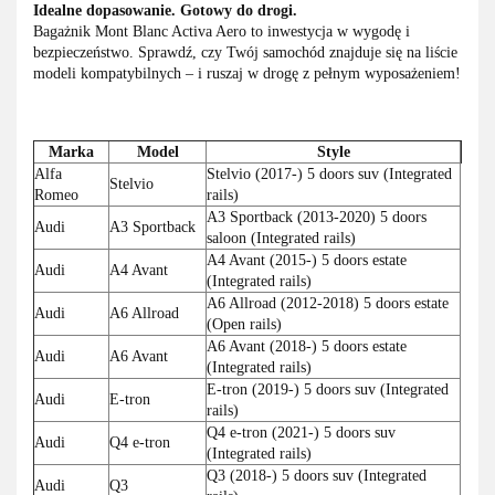
Idealne dopasowanie. Gotowy do drogi.
Bagażnik Mont Blanc Activa Aero to inwestycja w wygodę i
bezpieczeństwo. Sprawdź, czy Twój samochód znajduje się na liście
modeli kompatybilnych – i ruszaj w drogę z pełnym wyposażeniem!
Marka
Model
Style
Alfa
Stelvio (2017-) 5 doors suv (Integrated
Stelvio
Romeo
rails)
A3 Sportback (2013-2020) 5 doors
Audi
A3 Sportback
saloon (Integrated rails)
A4 Avant (2015-) 5 doors estate
Audi
A4 Avant
(Integrated rails)
A6 Allroad (2012-2018) 5 doors estate
Audi
A6 Allroad
(Open rails)
A6 Avant (2018-) 5 doors estate
Audi
A6 Avant
(Integrated rails)
E-tron (2019-) 5 doors suv (Integrated
Audi
E-tron
rails)
Q4 e-tron (2021-) 5 doors suv
Audi
Q4 e-tron
(Integrated rails)
Q3 (2018-) 5 doors suv (Integrated
Audi
Q3