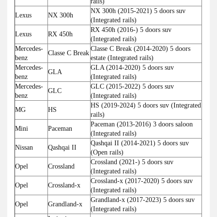
rails)
NX 300h (2015-2021) 5 doors suv
Lexus
NX 300h
(Integrated rails)
RX 450h (2016-) 5 doors suv
Lexus
RX 450h
(Integrated rails)
Mercedes-
Classe C Break (2014-2020) 5 doors
Classe C Break
benz
estate (Integrated rails)
Mercedes-
GLA (2014-2020) 5 doors suv
GLA
benz
(Integrated rails)
Mercedes-
GLC (2015-2022) 5 doors suv
GLC
benz
(Integrated rails)
HS (2019-2024) 5 doors suv (Integrated
MG
HS
rails)
Paceman (2013-2016) 3 doors saloon
Mini
Paceman
(Integrated rails)
Qashqai II (2014-2021) 5 doors suv
Nissan
Qashqai II
(Open rails)
Crossland (2021-) 5 doors suv
Opel
Crossland
(Integrated rails)
Crossland-x (2017-2020) 5 doors suv
Opel
Crossland-x
(Integrated rails)
Grandland-x (2017-2023) 5 doors suv
Opel
Grandland-x
(Integrated rails)