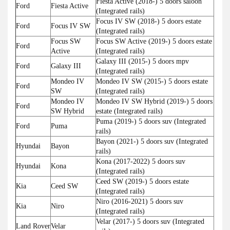
Fiesta Active (2018-) 5 doors saloon
Ford
Fiesta Active
(Integrated rails)
Focus IV SW (2018-) 5 doors estate
Ford
Focus IV SW
(Integrated rails)
Focus SW
Focus SW Active (2019-) 5 doors estate
Ford
Active
(Integrated rails)
Galaxy III (2015-) 5 doors mpv
Ford
Galaxy III
(Integrated rails)
Mondeo IV
Mondeo IV SW (2015-) 5 doors estate
Ford
SW
(Integrated rails)
Mondeo IV
Mondeo IV SW Hybrid (2019-) 5 doors
Ford
SW Hybrid
estate (Integrated rails)
Puma (2019-) 5 doors suv (Integrated
Ford
Puma
rails)
Bayon (2021-) 5 doors suv (Integrated
Hyundai
Bayon
rails)
Kona (2017-2022) 5 doors suv
Hyundai
Kona
(Integrated rails)
Ceed SW (2019-) 5 doors estate
Kia
Ceed SW
(Integrated rails)
Niro (2016-2021) 5 doors suv
Kia
Niro
(Integrated rails)
Velar (2017-) 5 doors suv (Integrated
Land Rover
Velar