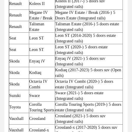
Koleos II (2017-) 5 doors suv
Renault
Koleos II
(Integrated rails)
Megane IV
Megane IV Estate / Break (2016-) 5
Renault
Estate / Break
Doors Estate (Integrated rails)
Talisman
Talisman Estate (2016-) 5 doors estate
Renault
Estate
(Integrated rails)
Leon ST (2014-2020) 5 doors estate
Seat
Leon ST
(Integrated rails)
Leon ST (2020-) 5 doors estate
Seat
Leon ST
(Integrated rails)
Enyaq iV (2021-) 5 doors suv
Skoda
Enyaq iV
(Integrated rails)
Kodiaq (2017-2023) 5 doors suv (Open
Skoda
Kodiaq
rails)
Octavia IV
Octavia IV Combi (2020-) 5 doors
Skoda
Combi
estate (Integrated rails)
Swace (2021-) 5 doors estate
Suzuki
Swace
(Integrated rails)
Corolla
Corolla Touring Sports (2019-) 5 doors
Toyota
Touring Sports
estate (Integrated rails)
Crossland (2021-) 5 doors suv
Vauxhall
Crossland
(Integrated rails)
Crossland-x (2017-2020) 5 doors suv
Vauxhall
Crossland-x