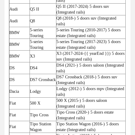
rails)
Q5 II (2017-2024) 5 doors suv
Audi
Q5 II
(Integrated rails)
Q8 (2018-) 5 doors suv (Integrated
Audi
Q8
rails)
5-series
5-series Touring (2010-2017) 5 doors
BMW
Touring
estate (Integrated rails)
5-series
5-series Touring (2017-2023) 5 doors
BMW
Touring
estate (Integrated rails)
X3 (2017-2024-{{ yearEnd }}) 5 doors
BMW
X3
suv (Integrated rails)
DS4 (2021-) 5 doors saloon (Integrated
DS
DS4
rails)
DS7 Crossback (2018-) 5 doors suv
DS
DS7 Crossback
(Integrated rails)
Lodgy (2012-) 5 doors mpv (Integrated
Dacia
Lodgy
rails)
500 X (2015-) 5 doors saloon
Fiat
500 X
(Integrated rails)
Tipo Cross (2020-) 5 doors estate
Fiat
Tipo Cross
(Integrated rails)
Tipo Station
Tipo Station Wagon (2016-) 5 doors
Fiat
Wagon
estate (Integrated rails)