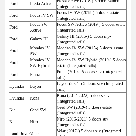
Fiesta Active (2018-) 5 doors saloon
Ford
Fiesta Active
(Integrated rails)
Focus IV SW (2018-) 5 doors estate
Ford
Focus IV SW
(Integrated rails)
Focus SW
Focus SW Active (2019-) 5 doors estate
Ford
Active
(Integrated rails)
Galaxy III (2015-) 5 doors mpv
Ford
Galaxy III
(Integrated rails)
Mondeo IV
Mondeo IV SW (2015-) 5 doors estate
Ford
SW
(Integrated rails)
Mondeo IV
Mondeo IV SW Hybrid (2019-) 5 doors
Ford
SW Hybrid
estate (Integrated rails)
Puma (2019-) 5 doors suv (Integrated
Ford
Puma
rails)
Bayon (2021-) 5 doors suv (Integrated
Hyundai
Bayon
rails)
Kona (2017-2022) 5 doors suv
Hyundai
Kona
(Integrated rails)
Ceed SW (2019-) 5 doors estate
Kia
Ceed SW
(Integrated rails)
Niro (2016-2021) 5 doors suv
Kia
Niro
(Integrated rails)
Velar (2017-) 5 doors suv (Integrated
Land Rover
Velar