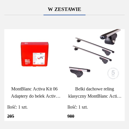
W ZESTAWIE
MontBlanc Activa Kit 06
Belki dachowe reling
Adaptery do belek Activa
klasyczny MontBlanc Activa
MontBlanc
Aero 125
Ilość:
1
szt.
Ilość:
1
szt.
205
980