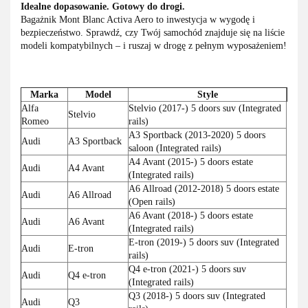
Idealne dopasowanie. Gotowy do drogi.
Bagażnik Mont Blanc Activa Aero to inwestycja w wygodę i
bezpieczeństwo. Sprawdź, czy Twój samochód znajduje się na liście
modeli kompatybilnych – i ruszaj w drogę z pełnym wyposażeniem!
Marka
Model
Style
Alfa
Stelvio (2017-) 5 doors suv (Integrated
Stelvio
Romeo
rails)
A3 Sportback (2013-2020) 5 doors
Audi
A3 Sportback
saloon (Integrated rails)
A4 Avant (2015-) 5 doors estate
Audi
A4 Avant
(Integrated rails)
A6 Allroad (2012-2018) 5 doors estate
Audi
A6 Allroad
(Open rails)
A6 Avant (2018-) 5 doors estate
Audi
A6 Avant
(Integrated rails)
E-tron (2019-) 5 doors suv (Integrated
Audi
E-tron
rails)
Q4 e-tron (2021-) 5 doors suv
Audi
Q4 e-tron
(Integrated rails)
Q3 (2018-) 5 doors suv (Integrated
Audi
Q3