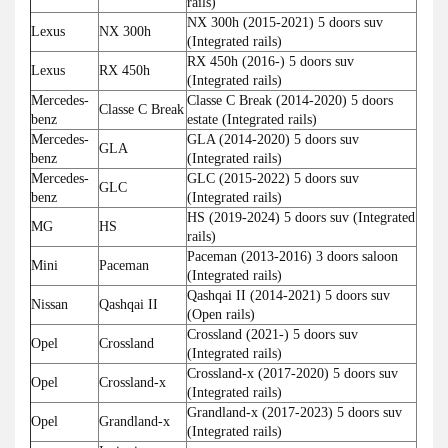
rails)
NX 300h (2015-2021) 5 doors suv
Lexus
NX 300h
(Integrated rails)
RX 450h (2016-) 5 doors suv
Lexus
RX 450h
(Integrated rails)
Mercedes-
Classe C Break (2014-2020) 5 doors
Classe C Break
benz
estate (Integrated rails)
Mercedes-
GLA (2014-2020) 5 doors suv
GLA
benz
(Integrated rails)
Mercedes-
GLC (2015-2022) 5 doors suv
GLC
benz
(Integrated rails)
HS (2019-2024) 5 doors suv (Integrated
MG
HS
rails)
Paceman (2013-2016) 3 doors saloon
Mini
Paceman
(Integrated rails)
Qashqai II (2014-2021) 5 doors suv
Nissan
Qashqai II
(Open rails)
Crossland (2021-) 5 doors suv
Opel
Crossland
(Integrated rails)
Crossland-x (2017-2020) 5 doors suv
Opel
Crossland-x
(Integrated rails)
Grandland-x (2017-2023) 5 doors suv
Opel
Grandland-x
(Integrated rails)