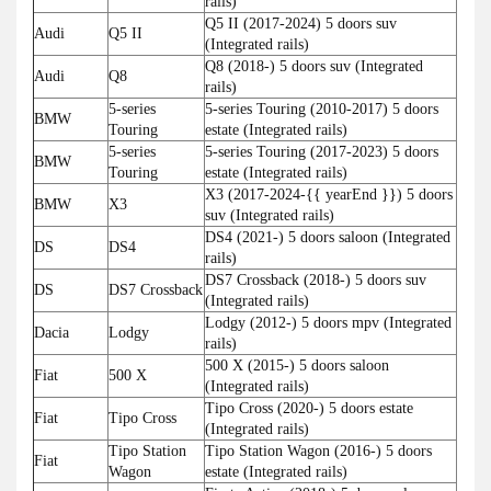
rails)
Q5 II (2017-2024) 5 doors suv
Audi
Q5 II
(Integrated rails)
Q8 (2018-) 5 doors suv (Integrated
Audi
Q8
rails)
5-series
5-series Touring (2010-2017) 5 doors
BMW
Touring
estate (Integrated rails)
5-series
5-series Touring (2017-2023) 5 doors
BMW
Touring
estate (Integrated rails)
X3 (2017-2024-{{ yearEnd }}) 5 doors
BMW
X3
suv (Integrated rails)
DS4 (2021-) 5 doors saloon (Integrated
DS
DS4
rails)
DS7 Crossback (2018-) 5 doors suv
DS
DS7 Crossback
(Integrated rails)
Lodgy (2012-) 5 doors mpv (Integrated
Dacia
Lodgy
rails)
500 X (2015-) 5 doors saloon
Fiat
500 X
(Integrated rails)
Tipo Cross (2020-) 5 doors estate
Fiat
Tipo Cross
(Integrated rails)
Tipo Station
Tipo Station Wagon (2016-) 5 doors
Fiat
Wagon
estate (Integrated rails)