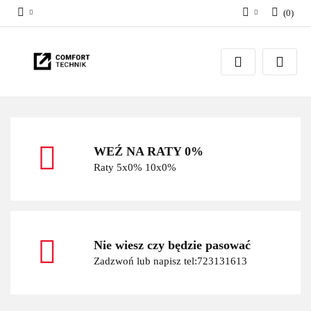
(
0
)
Zaloguj się
Zarejestruj się
Dodaj zgłoszenie
WEŹ NA RATY 0%
Raty 5x0% 10x0%
Nie wiesz czy będzie pasować
Zadzwoń lub napisz tel:723131613