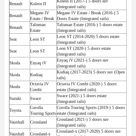
Koleos II (2017-) 5 doors suv
Renault
Koleos II
(Integrated rails)
Megane IV
Megane IV Estate / Break (2016-) 5
Renault
Estate / Break
Doors Estate (Integrated rails)
Talisman
Talisman Estate (2016-) 5 doors estate
Renault
Estate
(Integrated rails)
Leon ST (2014-2020) 5 doors estate
Seat
Leon ST
(Integrated rails)
Leon ST (2020-) 5 doors estate
Seat
Leon ST
(Integrated rails)
Enyaq iV (2021-) 5 doors suv
Skoda
Enyaq iV
(Integrated rails)
Kodiaq (2017-2023) 5 doors suv (Open
Skoda
Kodiaq
rails)
Octavia IV
Octavia IV Combi (2020-) 5 doors
Skoda
Combi
estate (Integrated rails)
Swace (2021-) 5 doors estate
Suzuki
Swace
(Integrated rails)
Corolla
Corolla Touring Sports (2019-) 5 doors
Toyota
Touring Sports
estate (Integrated rails)
Crossland (2021-) 5 doors suv
Vauxhall
Crossland
(Integrated rails)
Crossland-x (2017-2020) 5 doors suv
Vauxhall
Crossland-x