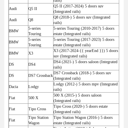
rails)
Q5 II (2017-2024) 5 doors suv
Audi
Q5 II
(Integrated rails)
Q8 (2018-) 5 doors suv (Integrated
Audi
Q8
rails)
5-series
5-series Touring (2010-2017) 5 doors
BMW
Touring
estate (Integrated rails)
5-series
5-series Touring (2017-2023) 5 doors
BMW
Touring
estate (Integrated rails)
X3 (2017-2024-{{ yearEnd }}) 5 doors
BMW
X3
suv (Integrated rails)
DS4 (2021-) 5 doors saloon (Integrated
DS
DS4
rails)
DS7 Crossback (2018-) 5 doors suv
DS
DS7 Crossback
(Integrated rails)
Lodgy (2012-) 5 doors mpv (Integrated
Dacia
Lodgy
rails)
500 X (2015-) 5 doors saloon
Fiat
500 X
(Integrated rails)
Tipo Cross (2020-) 5 doors estate
Fiat
Tipo Cross
(Integrated rails)
Tipo Station
Tipo Station Wagon (2016-) 5 doors
Fiat
Wagon
estate (Integrated rails)