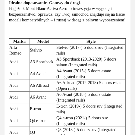
Idealne dopasowanie. Gotowy do drogi.
Bagażnik Mont Blanc Activa Aero to inwestycja w wygodę i
bezpieczeństwo. Sprawdź, czy Twój samochód znajduje się na liście
modeli kompatybilnych – i ruszaj w drogę z pełnym wyposażeniem!
Marka
Model
Style
Alfa
Stelvio (2017-) 5 doors suv (Integrated
Stelvio
Romeo
rails)
A3 Sportback (2013-2020) 5 doors
Audi
A3 Sportback
saloon (Integrated rails)
A4 Avant (2015-) 5 doors estate
Audi
A4 Avant
(Integrated rails)
A6 Allroad (2012-2018) 5 doors estate
Audi
A6 Allroad
(Open rails)
A6 Avant (2018-) 5 doors estate
Audi
A6 Avant
(Integrated rails)
E-tron (2019-) 5 doors suv (Integrated
Audi
E-tron
rails)
Q4 e-tron (2021-) 5 doors suv
Audi
Q4 e-tron
(Integrated rails)
Q3 (2018-) 5 doors suv (Integrated
Audi
Q3