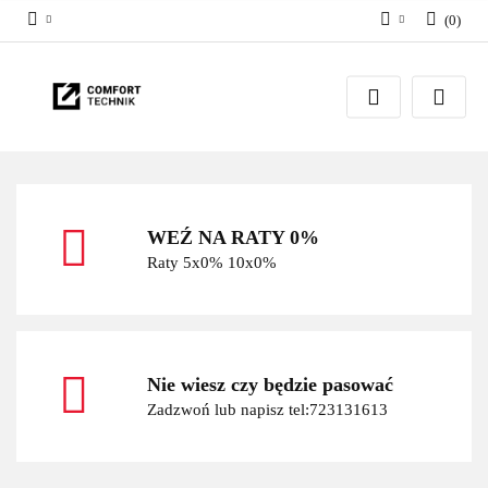
(
0
)
Zaloguj się
Zarejestruj się
Dodaj zgłoszenie
WEŹ NA RATY 0%
Raty 5x0% 10x0%
Nie wiesz czy będzie pasować
Zadzwoń lub napisz tel:723131613