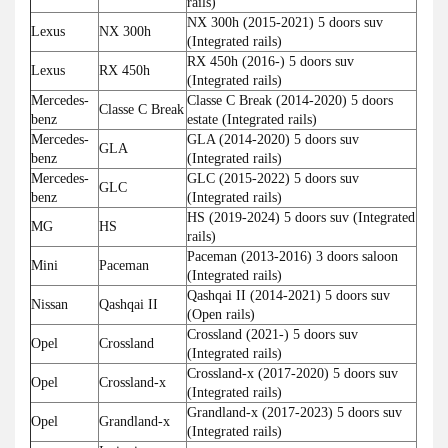
rails)
NX 300h (2015-2021) 5 doors suv
Lexus
NX 300h
(Integrated rails)
RX 450h (2016-) 5 doors suv
Lexus
RX 450h
(Integrated rails)
Mercedes-
Classe C Break (2014-2020) 5 doors
Classe C Break
benz
estate (Integrated rails)
Mercedes-
GLA (2014-2020) 5 doors suv
GLA
benz
(Integrated rails)
Mercedes-
GLC (2015-2022) 5 doors suv
GLC
benz
(Integrated rails)
HS (2019-2024) 5 doors suv (Integrated
MG
HS
rails)
Paceman (2013-2016) 3 doors saloon
Mini
Paceman
(Integrated rails)
Qashqai II (2014-2021) 5 doors suv
Nissan
Qashqai II
(Open rails)
Crossland (2021-) 5 doors suv
Opel
Crossland
(Integrated rails)
Crossland-x (2017-2020) 5 doors suv
Opel
Crossland-x
(Integrated rails)
Grandland-x (2017-2023) 5 doors suv
Opel
Grandland-x
(Integrated rails)