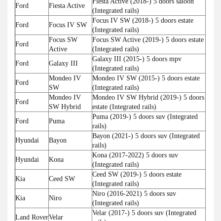
Fiesta Active (2018-) 5 doors saloon
Ford
Fiesta Active
(Integrated rails)
Focus IV SW (2018-) 5 doors estate
Ford
Focus IV SW
(Integrated rails)
Focus SW
Focus SW Active (2019-) 5 doors estate
Ford
Active
(Integrated rails)
Galaxy III (2015-) 5 doors mpv
Ford
Galaxy III
(Integrated rails)
Mondeo IV
Mondeo IV SW (2015-) 5 doors estate
Ford
SW
(Integrated rails)
Mondeo IV
Mondeo IV SW Hybrid (2019-) 5 doors
Ford
SW Hybrid
estate (Integrated rails)
Puma (2019-) 5 doors suv (Integrated
Ford
Puma
rails)
Bayon (2021-) 5 doors suv (Integrated
Hyundai
Bayon
rails)
Kona (2017-2022) 5 doors suv
Hyundai
Kona
(Integrated rails)
Ceed SW (2019-) 5 doors estate
Kia
Ceed SW
(Integrated rails)
Niro (2016-2021) 5 doors suv
Kia
Niro
(Integrated rails)
Velar (2017-) 5 doors suv (Integrated
Land Rover
Velar