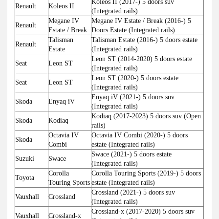
Koleos II (2017-) 5 doors suv
Renault
Koleos II
(Integrated rails)
Megane IV
Megane IV Estate / Break (2016-) 5
Renault
Estate / Break
Doors Estate (Integrated rails)
Talisman
Talisman Estate (2016-) 5 doors estate
Renault
Estate
(Integrated rails)
Leon ST (2014-2020) 5 doors estate
Seat
Leon ST
(Integrated rails)
Leon ST (2020-) 5 doors estate
Seat
Leon ST
(Integrated rails)
Enyaq iV (2021-) 5 doors suv
Skoda
Enyaq iV
(Integrated rails)
Kodiaq (2017-2023) 5 doors suv (Open
Skoda
Kodiaq
rails)
Octavia IV
Octavia IV Combi (2020-) 5 doors
Skoda
Combi
estate (Integrated rails)
Swace (2021-) 5 doors estate
Suzuki
Swace
(Integrated rails)
Corolla
Corolla Touring Sports (2019-) 5 doors
Toyota
Touring Sports
estate (Integrated rails)
Crossland (2021-) 5 doors suv
Vauxhall
Crossland
(Integrated rails)
Crossland-x (2017-2020) 5 doors suv
Vauxhall
Crossland-x