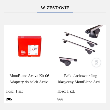
W ZESTAWIE
MontBlanc Activa Kit 06
Belki dachowe reling
Adaptery do belek Activa
klasyczny MontBlanc Activa
MontBlanc
Aero 125
Ilość:
1
szt.
Ilość:
1
szt.
205
980