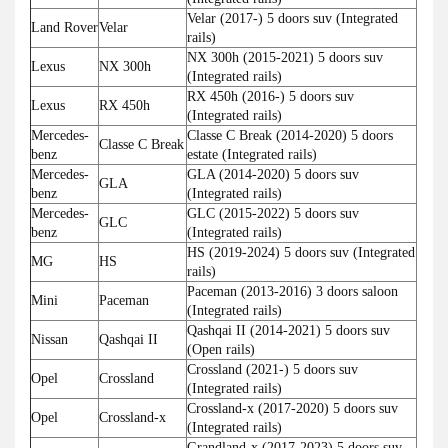
Velar (2017-) 5 doors suv (Integrated
Land Rover
Velar
rails)
NX 300h (2015-2021) 5 doors suv
Lexus
NX 300h
(Integrated rails)
RX 450h (2016-) 5 doors suv
Lexus
RX 450h
(Integrated rails)
Mercedes-
Classe C Break (2014-2020) 5 doors
Classe C Break
benz
estate (Integrated rails)
Mercedes-
GLA (2014-2020) 5 doors suv
GLA
benz
(Integrated rails)
Mercedes-
GLC (2015-2022) 5 doors suv
GLC
benz
(Integrated rails)
HS (2019-2024) 5 doors suv (Integrated
MG
HS
rails)
Paceman (2013-2016) 3 doors saloon
Mini
Paceman
(Integrated rails)
Qashqai II (2014-2021) 5 doors suv
Nissan
Qashqai II
(Open rails)
Crossland (2021-) 5 doors suv
Opel
Crossland
(Integrated rails)
Crossland-x (2017-2020) 5 doors suv
Opel
Crossland-x
(Integrated rails)
Grandland-x (2017-2023) 5 doors suv