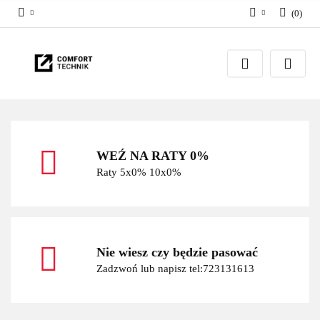
(
0
)
Zaloguj się
Zarejestruj się
Dodaj zgłoszenie
WEŹ NA RATY 0%
Raty 5x0% 10x0%
Nie wiesz czy będzie pasować
Zadzwoń lub napisz tel:723131613