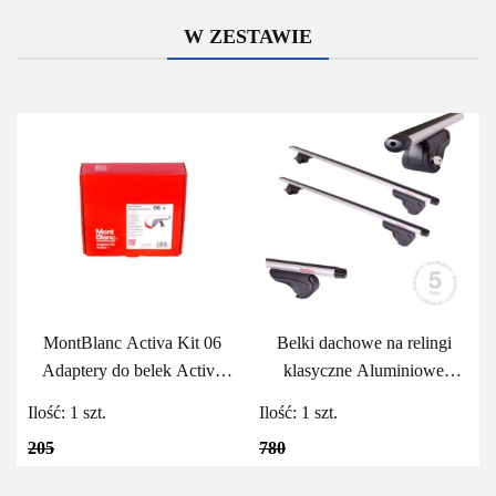
W ZESTAWIE
MontBlanc Activa Kit 06
Belki dachowe na relingi
Adaptery do belek Activa
klasyczne Aluminiowe
MontBlanc
MontBlanc Activa Alu 125
Ilość:
1
szt.
Ilość:
1
szt.
205
780