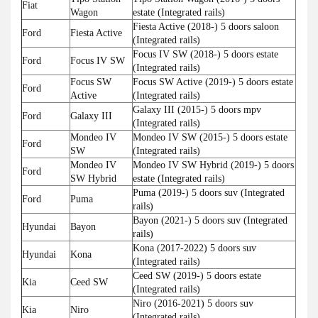
Fiat
Wagon
estate (Integrated rails)
Fiesta Active (2018-) 5 doors saloon
Ford
Fiesta Active
(Integrated rails)
Focus IV SW (2018-) 5 doors estate
Ford
Focus IV SW
(Integrated rails)
Focus SW
Focus SW Active (2019-) 5 doors estate
Ford
Active
(Integrated rails)
Galaxy III (2015-) 5 doors mpv
Ford
Galaxy III
(Integrated rails)
Mondeo IV
Mondeo IV SW (2015-) 5 doors estate
Ford
SW
(Integrated rails)
Mondeo IV
Mondeo IV SW Hybrid (2019-) 5 doors
Ford
SW Hybrid
estate (Integrated rails)
Puma (2019-) 5 doors suv (Integrated
Ford
Puma
rails)
Bayon (2021-) 5 doors suv (Integrated
Hyundai
Bayon
rails)
Kona (2017-2022) 5 doors suv
Hyundai
Kona
(Integrated rails)
Ceed SW (2019-) 5 doors estate
Kia
Ceed SW
(Integrated rails)
Niro (2016-2021) 5 doors suv
Kia
Niro
(Integrated rails)