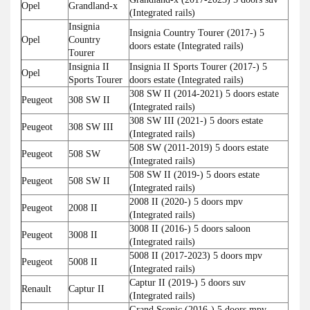
Opel
Grandland-x
(Integrated rails)
Insignia
Insignia Country Tourer (2017-) 5
Opel
Country
doors estate (Integrated rails)
Tourer
Insignia II
Insignia II Sports Tourer (2017-) 5
Opel
Sports Tourer
doors estate (Integrated rails)
308 SW II (2014-2021) 5 doors estate
Peugeot
308 SW II
(Integrated rails)
308 SW III (2021-) 5 doors estate
Peugeot
308 SW III
(Integrated rails)
508 SW (2011-2019) 5 doors estate
Peugeot
508 SW
(Integrated rails)
508 SW II (2019-) 5 doors estate
Peugeot
508 SW II
(Integrated rails)
2008 II (2020-) 5 doors mpv
Peugeot
2008 II
(Integrated rails)
3008 II (2016-) 5 doors saloon
Peugeot
3008 II
(Integrated rails)
5008 II (2017-2023) 5 doors mpv
Peugeot
5008 II
(Integrated rails)
Captur II (2019-) 5 doors suv
Renault
Captur II
(Integrated rails)
Grand Scenic (2016-) 5 doors mpv