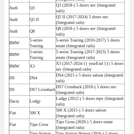
Q3 (2018-) 5 doors suv (Integrated
Audi
Q3
rails)
Q5 II (2017-2024) 5 doors suv
Audi
Q5 II
(Integrated rails)
Q8 (2018-) 5 doors suv (Integrated
Audi
Q8
rails)
5-series
5-series Touring (2010-2017) 5 doors
BMW
Touring
estate (Integrated rails)
5-series
5-series Touring (2017-2023) 5 doors
BMW
Touring
estate (Integrated rails)
X3 (2017-2024-{{ yearEnd }}) 5 doors
BMW
X3
suv (Integrated rails)
DS4 (2021-) 5 doors saloon (Integrated
DS
DS4
rails)
DS7 Crossback (2018-) 5 doors suv
DS
DS7 Crossback
(Integrated rails)
Lodgy (2012-) 5 doors mpv (Integrated
Dacia
Lodgy
rails)
500 X (2015-) 5 doors saloon
Fiat
500 X
(Integrated rails)
Tipo Cross (2020-) 5 doors estate
Fiat
Tipo Cross
(Integrated rails)
Tipo Station
Tipo Station Wagon (2016-) 5 doors