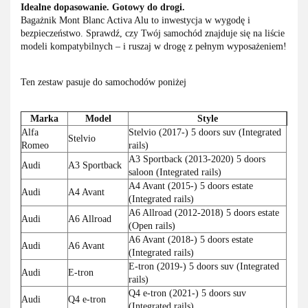
Idealne dopasowanie. Gotowy do drogi.
Bagażnik Mont Blanc Activa Alu to inwestycja w wygodę i
bezpieczeństwo. Sprawdź, czy Twój samochód znajduje się na liście
modeli kompatybilnych – i ruszaj w drogę z pełnym wyposażeniem!
Ten zestaw pasuje do samochodów poniżej
Marka
Model
Style
Alfa
Stelvio (2017-) 5 doors suv (Integrated
Stelvio
Romeo
rails)
A3 Sportback (2013-2020) 5 doors
Audi
A3 Sportback
saloon (Integrated rails)
A4 Avant (2015-) 5 doors estate
Audi
A4 Avant
(Integrated rails)
A6 Allroad (2012-2018) 5 doors estate
Audi
A6 Allroad
(Open rails)
A6 Avant (2018-) 5 doors estate
Audi
A6 Avant
(Integrated rails)
E-tron (2019-) 5 doors suv (Integrated
Audi
E-tron
rails)
Q4 e-tron (2021-) 5 doors suv
Audi
Q4 e-tron
(Integrated rails)