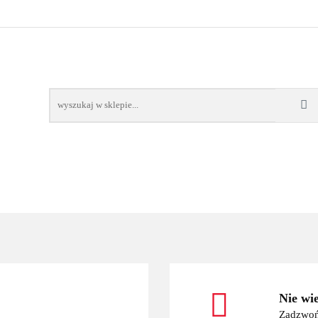
OWE
BAGAŻNIKI
CAMPING
E-BIKE
TO
SPORTY WODNE
ENERGIA
WYNAJEM
MPING
E-BIKE
TORBY KJUST
PRODUCENCI
SP
Nie wi
Zadzwoń