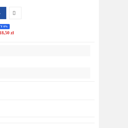
A
Do
TY 0%
18,50 zł
przechowalni