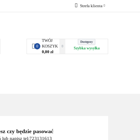
Strefa klienta
RBY KJUST
Zaloguj się
Zarejestruj się
Dodaj zgłoszenie
TWÓJ
Dostępny
KOSZYK
0
Szybka wysyłka
0,00 zł
ORTY WODNE
ENERGIA
WYNAJEM
esz czy będzie pasować
 lub napisz tel:723131613