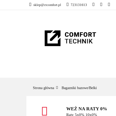
sklep@ctcomfort.pl
723131613
NAMIOTY DACH
PRODUCENCI
NAMIOTY DACHOWE
BAGAŻNIKI
CA
Strona główna
Bagazniki bazowe/Belki
WEŹ NA RATY 0%
Raty 5x0% 10x0%