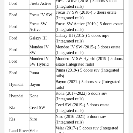
Fiesta Active (2018-) 5 doors saloon
Ford
Fiesta Active
(Integrated rails)
Focus IV SW (2018-) 5 doors estate
Ford
Focus IV SW
(Integrated rails)
Focus SW
Focus SW Active (2019-) 5 doors estate
Ford
Active
(Integrated rails)
Galaxy III (2015-) 5 doors mpv
Ford
Galaxy III
(Integrated rails)
Mondeo IV
Mondeo IV SW (2015-) 5 doors estate
Ford
SW
(Integrated rails)
Mondeo IV
Mondeo IV SW Hybrid (2019-) 5 doors
Ford
SW Hybrid
estate (Integrated rails)
Puma (2019-) 5 doors suv (Integrated
Ford
Puma
rails)
Bayon (2021-) 5 doors suv (Integrated
Hyundai
Bayon
rails)
Kona (2017-2022) 5 doors suv
Hyundai
Kona
(Integrated rails)
Ceed SW (2019-) 5 doors estate
Kia
Ceed SW
(Integrated rails)
Niro (2016-2021) 5 doors suv
Kia
Niro
(Integrated rails)
Velar (2017-) 5 doors suv (Integrated
Land Rover
Velar