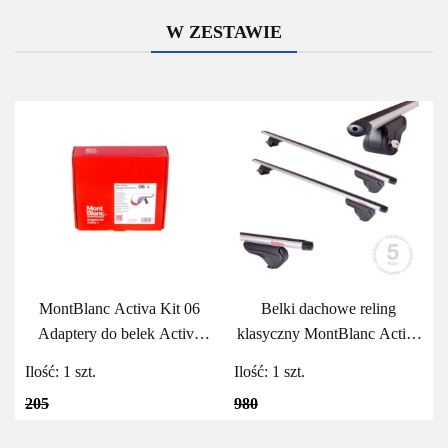
W ZESTAWIE
MontBlanc Activa Kit 06
Belki dachowe reling
Adaptery do belek Activa
klasyczny MontBlanc Activa
MontBlanc
Aero 125
Ilość:
1
szt.
Ilość:
1
szt.
205
980