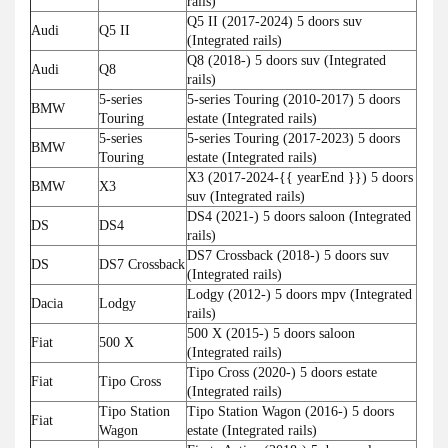
rails)
Q5 II (2017-2024) 5 doors suv
Audi
Q5 II
(Integrated rails)
Q8 (2018-) 5 doors suv (Integrated
Audi
Q8
rails)
5-series
5-series Touring (2010-2017) 5 doors
BMW
Touring
estate (Integrated rails)
5-series
5-series Touring (2017-2023) 5 doors
BMW
Touring
estate (Integrated rails)
X3 (2017-2024-{{ yearEnd }}) 5 doors
BMW
X3
suv (Integrated rails)
DS4 (2021-) 5 doors saloon (Integrated
DS
DS4
rails)
DS7 Crossback (2018-) 5 doors suv
DS
DS7 Crossback
(Integrated rails)
Lodgy (2012-) 5 doors mpv (Integrated
Dacia
Lodgy
rails)
500 X (2015-) 5 doors saloon
Fiat
500 X
(Integrated rails)
Tipo Cross (2020-) 5 doors estate
Fiat
Tipo Cross
(Integrated rails)
Tipo Station
Tipo Station Wagon (2016-) 5 doors
Fiat
Wagon
estate (Integrated rails)