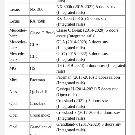
rails)
NX 300h (2015-2021) 5 doors suv
Lexus
NX 300h
(Integrated rails)
RX 450h (2016-) 5 doors suv
Lexus
RX 450h
(Integrated rails)
Mercedes-
Classe C Break (2014-2020) 5 doors
Classe C Break
benz
estate (Integrated rails)
Mercedes-
GLA (2014-2020) 5 doors suv
GLA
benz
(Integrated rails)
Mercedes-
GLC (2015-2022) 5 doors suv
GLC
benz
(Integrated rails)
HS (2019-2024) 5 doors suv (Integrated
MG
HS
rails)
Paceman (2013-2016) 3 doors saloon
Mini
Paceman
(Integrated rails)
Qashqai II (2014-2021) 5 doors suv
Nissan
Qashqai II
(Open rails)
Crossland (2021-) 5 doors suv
Opel
Crossland
(Integrated rails)
Crossland-x (2017-2020) 5 doors suv
Opel
Crossland-x
(Integrated rails)
Grandland-x (2017-2023) 5 doors suv
Opel
Grandland-x
(Integrated rails)