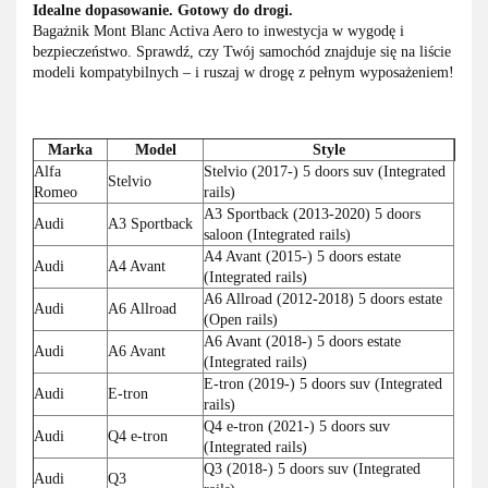
Idealne dopasowanie. Gotowy do drogi.
Bagażnik Mont Blanc Activa Aero to inwestycja w wygodę i
bezpieczeństwo. Sprawdź, czy Twój samochód znajduje się na liście
modeli kompatybilnych – i ruszaj w drogę z pełnym wyposażeniem!
Marka
Model
Style
Alfa
Stelvio (2017-) 5 doors suv (Integrated
Stelvio
Romeo
rails)
A3 Sportback (2013-2020) 5 doors
Audi
A3 Sportback
saloon (Integrated rails)
A4 Avant (2015-) 5 doors estate
Audi
A4 Avant
(Integrated rails)
A6 Allroad (2012-2018) 5 doors estate
Audi
A6 Allroad
(Open rails)
A6 Avant (2018-) 5 doors estate
Audi
A6 Avant
(Integrated rails)
E-tron (2019-) 5 doors suv (Integrated
Audi
E-tron
rails)
Q4 e-tron (2021-) 5 doors suv
Audi
Q4 e-tron
(Integrated rails)
Q3 (2018-) 5 doors suv (Integrated
Audi
Q3