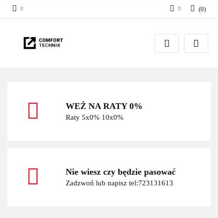
(
0
)
Zaloguj się
Zarejestruj się
Dodaj zgłoszenie
WEŹ NA RATY 0%
Raty 5x0% 10x0%
Nie wiesz czy będzie pasować
Zadzwoń lub napisz tel:723131613