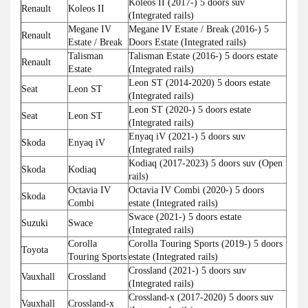
Koleos II (2017-) 5 doors suv
Renault
Koleos II
(Integrated rails)
Megane IV
Megane IV Estate / Break (2016-) 5
Renault
Estate / Break
Doors Estate (Integrated rails)
Talisman
Talisman Estate (2016-) 5 doors estate
Renault
Estate
(Integrated rails)
Leon ST (2014-2020) 5 doors estate
Seat
Leon ST
(Integrated rails)
Leon ST (2020-) 5 doors estate
Seat
Leon ST
(Integrated rails)
Enyaq iV (2021-) 5 doors suv
Skoda
Enyaq iV
(Integrated rails)
Kodiaq (2017-2023) 5 doors suv (Open
Skoda
Kodiaq
rails)
Octavia IV
Octavia IV Combi (2020-) 5 doors
Skoda
Combi
estate (Integrated rails)
Swace (2021-) 5 doors estate
Suzuki
Swace
(Integrated rails)
Corolla
Corolla Touring Sports (2019-) 5 doors
Toyota
Touring Sports
estate (Integrated rails)
Crossland (2021-) 5 doors suv
Vauxhall
Crossland
(Integrated rails)
Crossland-x (2017-2020) 5 doors suv
Vauxhall
Crossland-x