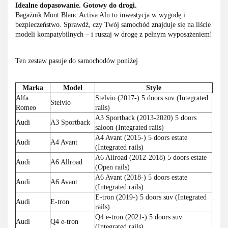
Idealne dopasowanie. Gotowy do drogi.
Bagażnik Mont Blanc Activa Alu to inwestycja w wygodę i
bezpieczeństwo. Sprawdź, czy Twój samochód znajduje się na liście
modeli kompatybilnych – i ruszaj w drogę z pełnym wyposażeniem!
Ten zestaw pasuje do samochodów poniżej
Marka
Model
Style
Alfa
Stelvio (2017-) 5 doors suv (Integrated
Stelvio
Romeo
rails)
A3 Sportback (2013-2020) 5 doors
Audi
A3 Sportback
saloon (Integrated rails)
A4 Avant (2015-) 5 doors estate
Audi
A4 Avant
(Integrated rails)
A6 Allroad (2012-2018) 5 doors estate
Audi
A6 Allroad
(Open rails)
A6 Avant (2018-) 5 doors estate
Audi
A6 Avant
(Integrated rails)
E-tron (2019-) 5 doors suv (Integrated
Audi
E-tron
rails)
Q4 e-tron (2021-) 5 doors suv
Audi
Q4 e-tron
(Integrated rails)