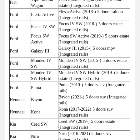
Fiat
Wagon
estate (Integrated rails)
Fiesta Active (2018-) 5 doors saloon
Ford
Fiesta Active
(Integrated rails)
Focus IV SW (2018-) 5 doors estate
Ford
Focus IV SW
(Integrated rails)
Focus SW
Focus SW Active (2019-) 5 doors estate
Ford
Active
(Integrated rails)
Galaxy III (2015-) 5 doors mpv
Ford
Galaxy III
(Integrated rails)
Mondeo IV
Mondeo IV SW (2015-) 5 doors estate
Ford
SW
(Integrated rails)
Mondeo IV
Mondeo IV SW Hybrid (2019-) 5 doors
Ford
SW Hybrid
estate (Integrated rails)
Puma (2019-) 5 doors suv (Integrated
Ford
Puma
rails)
Bayon (2021-) 5 doors suv (Integrated
Hyundai
Bayon
rails)
Kona (2017-2022) 5 doors suv
Hyundai
Kona
(Integrated rails)
Ceed SW (2019-) 5 doors estate
Kia
Ceed SW
(Integrated rails)
Niro (2016-2021) 5 doors suv
Kia
Niro
(Integrated rails)