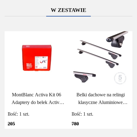
W ZESTAWIE
MontBlanc Activa Kit 06
Belki dachowe na relingi
Adaptery do belek Activa
klasyczne Aluminiowe
MontBlanc
MontBlanc Activa Alu 125
Ilość:
1
szt.
Ilość:
1
szt.
205
780