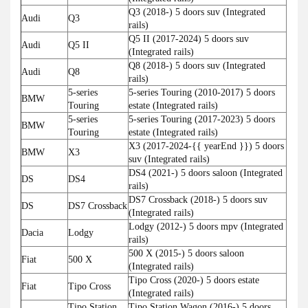
Q3 (2018-) 5 doors suv (Integrated
Audi
Q3
rails)
Q5 II (2017-2024) 5 doors suv
Audi
Q5 II
(Integrated rails)
Q8 (2018-) 5 doors suv (Integrated
Audi
Q8
rails)
5-series
5-series Touring (2010-2017) 5 doors
BMW
Touring
estate (Integrated rails)
5-series
5-series Touring (2017-2023) 5 doors
BMW
Touring
estate (Integrated rails)
X3 (2017-2024-{{ yearEnd }}) 5 doors
BMW
X3
suv (Integrated rails)
DS4 (2021-) 5 doors saloon (Integrated
DS
DS4
rails)
DS7 Crossback (2018-) 5 doors suv
DS
DS7 Crossback
(Integrated rails)
Lodgy (2012-) 5 doors mpv (Integrated
Dacia
Lodgy
rails)
500 X (2015-) 5 doors saloon
Fiat
500 X
(Integrated rails)
Tipo Cross (2020-) 5 doors estate
Fiat
Tipo Cross
(Integrated rails)
Tipo Station
Tipo Station Wagon (2016-) 5 doors