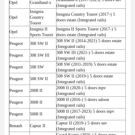
Opel
Grandland-x
(Integrated rails)
Insignia
Insignia Country Tourer (2017-) 5
Opel
Country
doors estate (Integrated rails)
Tourer
Insignia II
Insignia II Sports Tourer (2017-) 5
Opel
Sports Tourer
doors estate (Integrated rails)
308 SW II (2014-2021) 5 doors estate
Peugeot
308 SW II
(Integrated rails)
308 SW III (2021-) 5 doors estate
Peugeot
308 SW III
(Integrated rails)
508 SW (2011-2019) 5 doors estate
Peugeot
508 SW
(Integrated rails)
508 SW II (2019-) 5 doors estate
Peugeot
508 SW II
(Integrated rails)
2008 II (2020-) 5 doors mpv
Peugeot
2008 II
(Integrated rails)
3008 II (2016-) 5 doors saloon
Peugeot
3008 II
(Integrated rails)
5008 II (2017-2023) 5 doors mpv
Peugeot
5008 II
(Integrated rails)
Captur II (2019-) 5 doors suv
Renault
Captur II
(Integrated rails)
Grand Scenic (2016-) 5 doors mpv