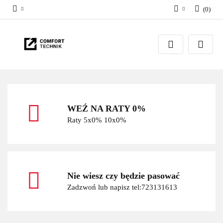
(
0
)
Zaloguj się
Zarejestruj się
Dodaj zgłoszenie
WEŹ NA RATY 0%
Raty 5x0% 10x0%
Nie wiesz czy będzie pasować
Zadzwoń lub napisz tel:723131613