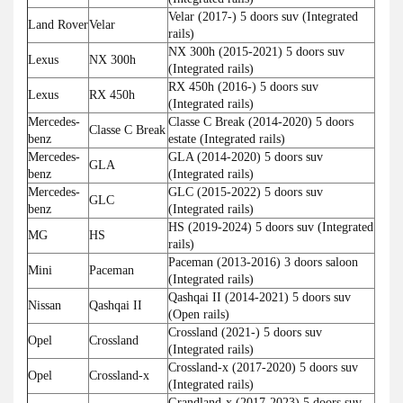
Velar (2017-) 5 doors suv (Integrated
Land Rover
Velar
rails)
NX 300h (2015-2021) 5 doors suv
Lexus
NX 300h
(Integrated rails)
RX 450h (2016-) 5 doors suv
Lexus
RX 450h
(Integrated rails)
Mercedes-
Classe C Break (2014-2020) 5 doors
Classe C Break
benz
estate (Integrated rails)
Mercedes-
GLA (2014-2020) 5 doors suv
GLA
benz
(Integrated rails)
Mercedes-
GLC (2015-2022) 5 doors suv
GLC
benz
(Integrated rails)
HS (2019-2024) 5 doors suv (Integrated
MG
HS
rails)
Paceman (2013-2016) 3 doors saloon
Mini
Paceman
(Integrated rails)
Qashqai II (2014-2021) 5 doors suv
Nissan
Qashqai II
(Open rails)
Crossland (2021-) 5 doors suv
Opel
Crossland
(Integrated rails)
Crossland-x (2017-2020) 5 doors suv
Opel
Crossland-x
(Integrated rails)
Grandland-x (2017-2023) 5 doors suv