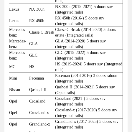
rails)
NX 300h (2015-2021) 5 doors suv
Lexus
NX 300h
(Integrated rails)
RX 450h (2016-) 5 doors suv
Lexus
RX 450h
(Integrated rails)
Mercedes-
Classe C Break (2014-2020) 5 doors
Classe C Break
benz
estate (Integrated rails)
Mercedes-
GLA (2014-2020) 5 doors suv
GLA
benz
(Integrated rails)
Mercedes-
GLC (2015-2022) 5 doors suv
GLC
benz
(Integrated rails)
HS (2019-2024) 5 doors suv (Integrated
MG
HS
rails)
Paceman (2013-2016) 3 doors saloon
Mini
Paceman
(Integrated rails)
Qashqai II (2014-2021) 5 doors suv
Nissan
Qashqai II
(Open rails)
Crossland (2021-) 5 doors suv
Opel
Crossland
(Integrated rails)
Crossland-x (2017-2020) 5 doors suv
Opel
Crossland-x
(Integrated rails)
Grandland-x (2017-2023) 5 doors suv
Opel
Grandland-x
(Integrated rails)