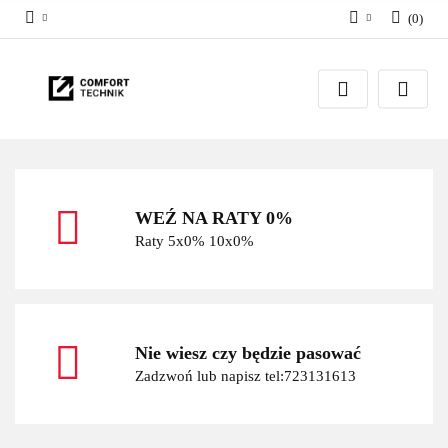
(
0
)
Zaloguj się
Zarejestruj się
Dodaj zgłoszenie
WEŹ NA RATY 0%
Raty 5x0% 10x0%
Nie wiesz czy będzie pasować
Zadzwoń lub napisz tel:723131613