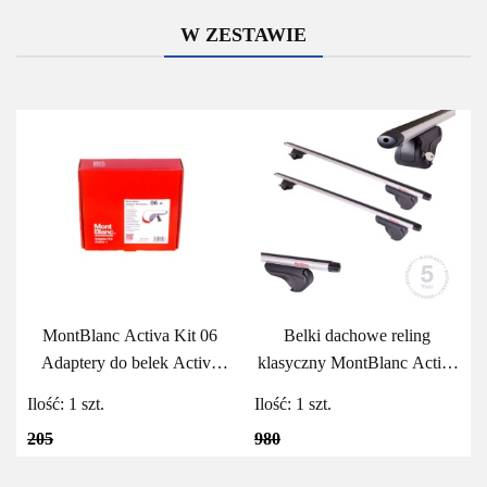
W ZESTAWIE
MontBlanc Activa Kit 06
Belki dachowe reling
Adaptery do belek Activa
klasyczny MontBlanc Activa
MontBlanc
Aero 125
Ilość:
1
szt.
Ilość:
1
szt.
205
980