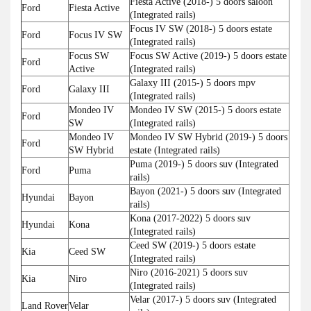
Fiesta Active (2018-) 5 doors saloon
Ford
Fiesta Active
(Integrated rails)
Focus IV SW (2018-) 5 doors estate
Ford
Focus IV SW
(Integrated rails)
Focus SW
Focus SW Active (2019-) 5 doors estate
Ford
Active
(Integrated rails)
Galaxy III (2015-) 5 doors mpv
Ford
Galaxy III
(Integrated rails)
Mondeo IV
Mondeo IV SW (2015-) 5 doors estate
Ford
SW
(Integrated rails)
Mondeo IV
Mondeo IV SW Hybrid (2019-) 5 doors
Ford
SW Hybrid
estate (Integrated rails)
Puma (2019-) 5 doors suv (Integrated
Ford
Puma
rails)
Bayon (2021-) 5 doors suv (Integrated
Hyundai
Bayon
rails)
Kona (2017-2022) 5 doors suv
Hyundai
Kona
(Integrated rails)
Ceed SW (2019-) 5 doors estate
Kia
Ceed SW
(Integrated rails)
Niro (2016-2021) 5 doors suv
Kia
Niro
(Integrated rails)
Velar (2017-) 5 doors suv (Integrated
Land Rover
Velar