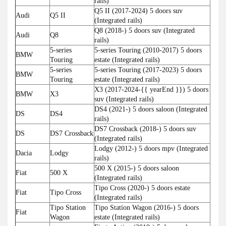
rails)
Q5 II (2017-2024) 5 doors suv
Audi
Q5 II
(Integrated rails)
Q8 (2018-) 5 doors suv (Integrated
Audi
Q8
rails)
5-series
5-series Touring (2010-2017) 5 doors
BMW
Touring
estate (Integrated rails)
5-series
5-series Touring (2017-2023) 5 doors
BMW
Touring
estate (Integrated rails)
X3 (2017-2024-{{ yearEnd }}) 5 doors
BMW
X3
suv (Integrated rails)
DS4 (2021-) 5 doors saloon (Integrated
DS
DS4
rails)
DS7 Crossback (2018-) 5 doors suv
DS
DS7 Crossback
(Integrated rails)
Lodgy (2012-) 5 doors mpv (Integrated
Dacia
Lodgy
rails)
500 X (2015-) 5 doors saloon
Fiat
500 X
(Integrated rails)
Tipo Cross (2020-) 5 doors estate
Fiat
Tipo Cross
(Integrated rails)
Tipo Station
Tipo Station Wagon (2016-) 5 doors
Fiat
Wagon
estate (Integrated rails)