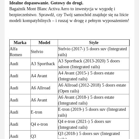
Idealne dopasowanie. Gotowy do drogi.
Bagażnik Mont Blanc Activa Aero to inwestycja w wygodę i
bezpieczeństwo. Sprawdź, czy Twój samochód znajduje się na liście
modeli kompatybilnych – i ruszaj w drogę z pełnym wyposażeniem!
Marka
Model
Style
Alfa
Stelvio (2017-) 5 doors suv (Integrated
Stelvio
Romeo
rails)
A3 Sportback (2013-2020) 5 doors
Audi
A3 Sportback
saloon (Integrated rails)
A4 Avant (2015-) 5 doors estate
Audi
A4 Avant
(Integrated rails)
A6 Allroad (2012-2018) 5 doors estate
Audi
A6 Allroad
(Open rails)
A6 Avant (2018-) 5 doors estate
Audi
A6 Avant
(Integrated rails)
E-tron (2019-) 5 doors suv (Integrated
Audi
E-tron
rails)
Q4 e-tron (2021-) 5 doors suv
Audi
Q4 e-tron
(Integrated rails)
Q3 (2018-) 5 doors suv (Integrated
Audi
Q3