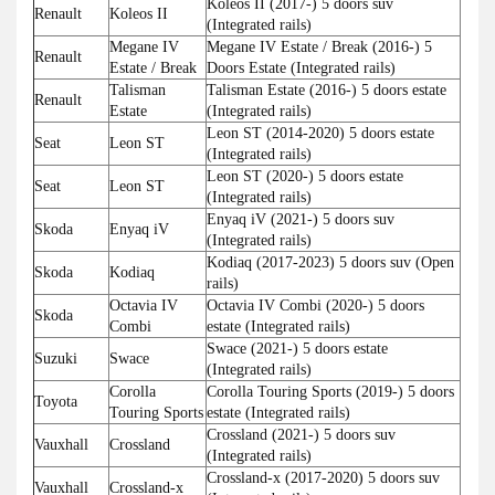
Koleos II (2017-) 5 doors suv
Renault
Koleos II
(Integrated rails)
Megane IV
Megane IV Estate / Break (2016-) 5
Renault
Estate / Break
Doors Estate (Integrated rails)
Talisman
Talisman Estate (2016-) 5 doors estate
Renault
Estate
(Integrated rails)
Leon ST (2014-2020) 5 doors estate
Seat
Leon ST
(Integrated rails)
Leon ST (2020-) 5 doors estate
Seat
Leon ST
(Integrated rails)
Enyaq iV (2021-) 5 doors suv
Skoda
Enyaq iV
(Integrated rails)
Kodiaq (2017-2023) 5 doors suv (Open
Skoda
Kodiaq
rails)
Octavia IV
Octavia IV Combi (2020-) 5 doors
Skoda
Combi
estate (Integrated rails)
Swace (2021-) 5 doors estate
Suzuki
Swace
(Integrated rails)
Corolla
Corolla Touring Sports (2019-) 5 doors
Toyota
Touring Sports
estate (Integrated rails)
Crossland (2021-) 5 doors suv
Vauxhall
Crossland
(Integrated rails)
Crossland-x (2017-2020) 5 doors suv
Vauxhall
Crossland-x