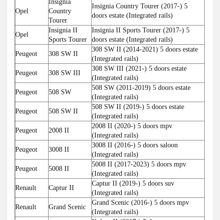
Insignia
Insignia Country Tourer (2017-) 5
Opel
Country
doors estate (Integrated rails)
Tourer
Insignia II
Insignia II Sports Tourer (2017-) 5
Opel
Sports Tourer
doors estate (Integrated rails)
308 SW II (2014-2021) 5 doors estate
Peugeot
308 SW II
(Integrated rails)
308 SW III (2021-) 5 doors estate
Peugeot
308 SW III
(Integrated rails)
508 SW (2011-2019) 5 doors estate
Peugeot
508 SW
(Integrated rails)
508 SW II (2019-) 5 doors estate
Peugeot
508 SW II
(Integrated rails)
2008 II (2020-) 5 doors mpv
Peugeot
2008 II
(Integrated rails)
3008 II (2016-) 5 doors saloon
Peugeot
3008 II
(Integrated rails)
5008 II (2017-2023) 5 doors mpv
Peugeot
5008 II
(Integrated rails)
Captur II (2019-) 5 doors suv
Renault
Captur II
(Integrated rails)
Grand Scenic (2016-) 5 doors mpv
Renault
Grand Scenic
(Integrated rails)