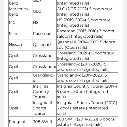
GLA
benz
(Integrated rails)
Mercedes-
GLC (2015-2022) 5 doors suv
GLC
benz
(Integrated rails)
HS (2019-2024) 5 doors suv
MG
HS
(Integrated rails)
Paceman (2013-2016) 3 doors
Mini
Paceman
saloon (Integrated rails)
Qashqai II (2014-2021) 5 doors
Nissan
Qashqai II
suv (Open rails)
Crossland (2021-) 5 doors suv
Opel
Crossland
(Integrated rails)
Crossland-x (2017-2020) 5
Opel
Crossland-x
doors suv (Integrated rails)
Grandland-
Grandland-x (2017-2023) 5
Opel
x
doors suv (Integrated rails)
Insignia
Insignia Country Tourer (2017-)
Opel
Country
5 doors estate (Integrated
Tourer
rails)
Insignia II
Insignia II Sports Tourer (2017-)
Opel
Sports
5 doors estate (Integrated
Tourer
rails)
308 SW II (2014-2021) 5 doors
Peugeot
308 SW II
estate (Integrated rails)