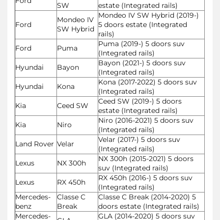
Ford
SW
estate (Integrated rails)
Mondeo IV SW Hybrid (2019-)
Mondeo IV
Ford
5 doors estate (Integrated
SW Hybrid
rails)
Puma (2019-) 5 doors suv
Ford
Puma
(Integrated rails)
Bayon (2021-) 5 doors suv
Hyundai
Bayon
(Integrated rails)
Kona (2017-2022) 5 doors suv
Hyundai
Kona
(Integrated rails)
Ceed SW (2019-) 5 doors
Kia
Ceed SW
estate (Integrated rails)
Niro (2016-2021) 5 doors suv
Kia
Niro
(Integrated rails)
Velar (2017-) 5 doors suv
Land Rover
Velar
(Integrated rails)
NX 300h (2015-2021) 5 doors
Lexus
NX 300h
suv (Integrated rails)
RX 450h (2016-) 5 doors suv
Lexus
RX 450h
(Integrated rails)
Mercedes-
Classe C
Classe C Break (2014-2020) 5
benz
Break
doors estate (Integrated rails)
Mercedes-
GLA (2014-2020) 5 doors suv