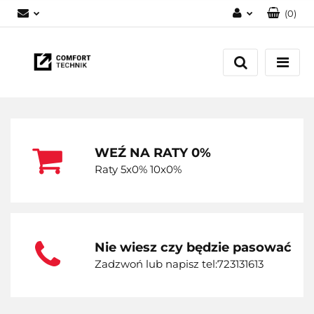
(
0
)
Zaloguj się
Zarejestruj się
Dodaj zgłoszenie
WEŹ NA RATY 0%
Raty 5x0% 10x0%
Nie wiesz czy będzie pasować
Zadzwoń lub napisz tel:723131613