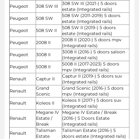
308 SW III (2021-) 5 doors
Peugeot
308 SW III
estate (Integrated rails)
508 SW (2011-2019) 5 doors
Peugeot
508 SW
estate (Integrated rails)
508 SW II (2019-) 5 doors
Peugeot
508 SW II
estate (Integrated rails)
2008 II (2020-) 5 doors mpv
Peugeot
2008 II
(Integrated rails)
3008 II (2016-) 5 doors saloon
Peugeot
3008 II
(Integrated rails)
5008 II (2017-2023) 5 doors
Peugeot
5008 II
mpv (Integrated rails)
Captur II (2019-) 5 doors suv
Renault
Captur II
(Integrated rails)
Grand
Grand Scenic (2016-) 5 doors
Renault
Scenic
mpv (Integrated rails)
Koleos II (2017-) 5 doors suv
Renault
Koleos II
(Integrated rails)
Megane IV
Megane IV Estate / Break
Renault
Estate /
(2016-) 5 Doors Estate
Break
(Integrated rails)
Talisman
Talisman Estate (2016-) 5
Renault
Estate
doors estate (Integrated rails)