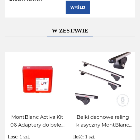
WYŚLIJ
W ZESTAWIE
MontBlanc Activa Kit
Belki dachowe reling
06 Adaptery do belek
klasyczny MontBlanc
Activa MontBlanc
Activa Aero 125
Ilość:
1
szt.
Ilość:
1
szt.