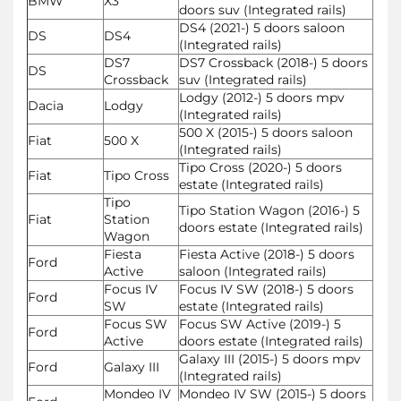
BMW
X3
doors suv (Integrated rails)
DS4 (2021-) 5 doors saloon
DS
DS4
(Integrated rails)
DS7
DS7 Crossback (2018-) 5 doors
DS
Crossback
suv (Integrated rails)
Lodgy (2012-) 5 doors mpv
Dacia
Lodgy
(Integrated rails)
500 X (2015-) 5 doors saloon
Fiat
500 X
(Integrated rails)
Tipo Cross (2020-) 5 doors
Fiat
Tipo Cross
estate (Integrated rails)
Tipo
Tipo Station Wagon (2016-) 5
Fiat
Station
doors estate (Integrated rails)
Wagon
Fiesta
Fiesta Active (2018-) 5 doors
Ford
Active
saloon (Integrated rails)
Focus IV
Focus IV SW (2018-) 5 doors
Ford
SW
estate (Integrated rails)
Focus SW
Focus SW Active (2019-) 5
Ford
Active
doors estate (Integrated rails)
Galaxy III (2015-) 5 doors mpv
Ford
Galaxy III
(Integrated rails)
Mondeo IV
Mondeo IV SW (2015-) 5 doors