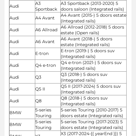
A3
A3 Sportback (2013-2020) 5
Audi
Sportback
doors saloon (Integrated rails)
A4 Avant (2015-) 5 doors estate
Audi
A4 Avant
(Integrated rails)
A6 Allroad (2012-2018) 5 doors
Audi
A6 Allroad
estate (Open rails)
A6 Avant (2018-) 5 doors
Audi
A6 Avant
estate (Integrated rails)
E-tron (2019-) 5 doors suv
Audi
E-tron
(Integrated rails)
Q4 e-tron (2021-) 5 doors suv
Audi
Q4 e-tron
(Integrated rails)
Q3 (2018-) 5 doors suv
Audi
Q3
(Integrated rails)
Q5 II (2017-2024) 5 doors suv
Audi
Q5 II
(Integrated rails)
Q8 (2018-) 5 doors suv
Audi
Q8
(Integrated rails)
5-series
5-series Touring (2010-2017) 5
BMW
Touring
doors estate (Integrated rails)
5-series
5-series Touring (2017-2023) 5
BMW
Touring
doors estate (Integrated rails)
X3 (2017-2024-{{ yearEnd }}) 5