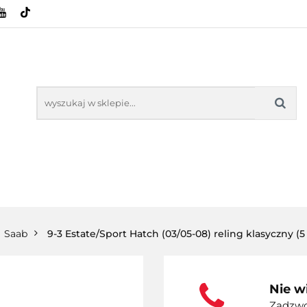
HOWE
BAGAŻNIKI
CAMPING
E-BIKE
SPORTY WODNE
ENERGIA
WYNAJEM
MPING
E-BIKE
TORBY KJUST
PRODUCENCI
SP
Saab
9-3 Estate/Sport Hatch (03/05-08) reling klasyczny (5
Nie w
Zadzwoń