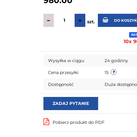
980.00
DO KOSZY
szt.
RA
10x 9
Wysyłka w ciągu
24 godziny
Cena przesyłki
15
Dostępność
Duża dostępn
ZADAJ PYTANIE
Pobierz produkt do PDF