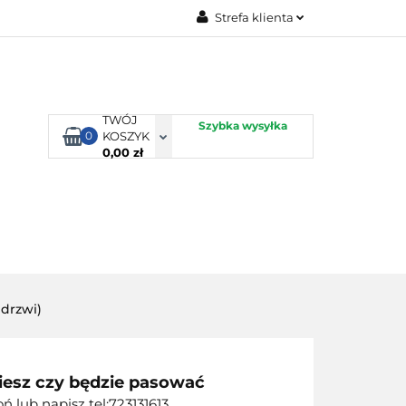
Strefa klienta
TORBY KJUST
Zaloguj się
Zarejestruj się
Dodaj zgłoszenie
TWÓJ
Szybka wysyłka
0
KOSZYK
0,00 zł
ORTY WODNE
ENERGIA
WYNAJEM
 drzwi)
iesz czy będzie pasować
 lub napisz tel:723131613