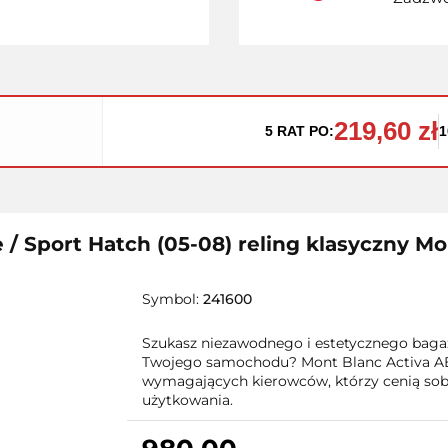
219,60 zł
5 RAT PO:
1
 / Sport Hatch (05-08) reling klasyczny M
Symbol:
241600
Szukasz niezawodnego i estetycznego bagaż
Twojego samochodu? Mont Blanc Activa AE
wymagających kierowców, którzy cenią sobi
użytkowania.