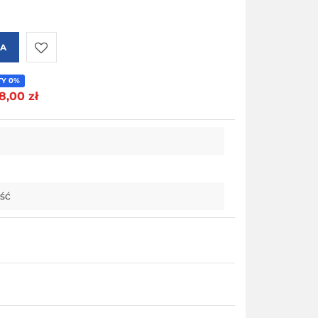
KA
Do
TY 0%
8,00 zł
przechowalni
ość