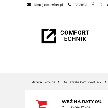
sklep@ctcomfort.pl
723131613
NAMIOTY DAC
PRODUCENCI
NAMIOTY DACHOWE
BAGAŻNIKI
CA
Strona główna
Bagazniki bazowe/Belki
WEŹ NA RATY 0%
Raty 5x0% 10x0%