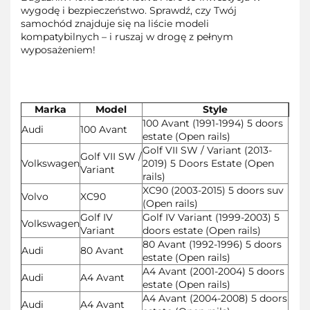
wygodę i bezpieczeństwo. Sprawdź, czy Twój
samochód znajduje się na liście modeli
kompatybilnych – i ruszaj w drogę z pełnym
wyposażeniem!
Marka
Model
Style
100 Avant (1991-1994) 5 doors
Audi
100 Avant
estate (Open rails)
Golf VII SW / Variant (2013-
Golf VII SW /
Volkswagen
2019) 5 Doors Estate (Open
Variant
rails)
XC90 (2003-2015) 5 doors suv
Volvo
XC90
(Open rails)
Golf IV
Golf IV Variant (1999-2003) 5
Volkswagen
Variant
doors estate (Open rails)
80 Avant (1992-1996) 5 doors
Audi
80 Avant
estate (Open rails)
A4 Avant (2001-2004) 5 doors
Audi
A4 Avant
estate (Open rails)
A4 Avant (2004-2008) 5 doors
Audi
A4 Avant