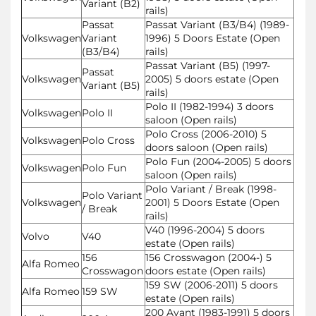
Variant (B2)
rails)
Passat
Passat Variant (B3/B4) (1989-
Volkswagen
Variant
1996) 5 Doors Estate (Open
(B3/B4)
rails)
Passat Variant (B5) (1997-
Passat
Volkswagen
2005) 5 doors estate (Open
Variant (B5)
rails)
Polo II (1982-1994) 3 doors
Volkswagen
Polo II
saloon (Open rails)
Polo Cross (2006-2010) 5
Volkswagen
Polo Cross
doors saloon (Open rails)
Polo Fun (2004-2005) 5 doors
Volkswagen
Polo Fun
saloon (Open rails)
Polo Variant / Break (1998-
Polo Variant
Volkswagen
2001) 5 Doors Estate (Open
/ Break
rails)
V40 (1996-2004) 5 doors
Volvo
V40
estate (Open rails)
156
156 Crosswagon (2004-) 5
Alfa Romeo
Crosswagon
doors estate (Open rails)
159 SW (2006-2011) 5 doors
Alfa Romeo
159 SW
estate (Open rails)
200 Avant (1983-1991) 5 doors