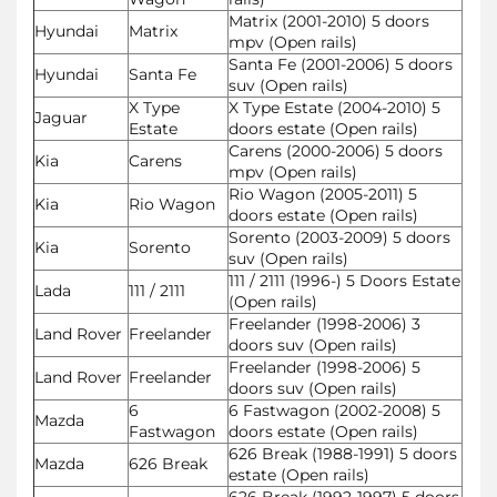
Matrix (2001-2010) 5 doors
Hyundai
Matrix
mpv (Open rails)
Santa Fe (2001-2006) 5 doors
Hyundai
Santa Fe
suv (Open rails)
X Type
X Type Estate (2004-2010) 5
Jaguar
Estate
doors estate (Open rails)
Carens (2000-2006) 5 doors
Kia
Carens
mpv (Open rails)
Rio Wagon (2005-2011) 5
Kia
Rio Wagon
doors estate (Open rails)
Sorento (2003-2009) 5 doors
Kia
Sorento
suv (Open rails)
111 / 2111 (1996-) 5 Doors Estate
Lada
111 / 2111
(Open rails)
Freelander (1998-2006) 3
Land Rover
Freelander
doors suv (Open rails)
Freelander (1998-2006) 5
Land Rover
Freelander
doors suv (Open rails)
6
6 Fastwagon (2002-2008) 5
Mazda
Fastwagon
doors estate (Open rails)
626 Break (1988-1991) 5 doors
Mazda
626 Break
estate (Open rails)
626 Break (1992-1997) 5 doors