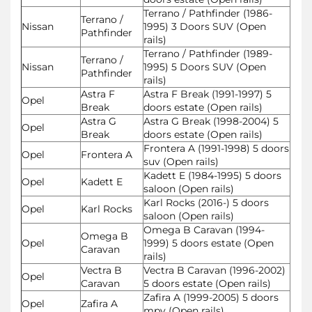
Terrano / Pathfinder (1986-
Terrano /
Nissan
1995) 3 Doors SUV (Open
Pathfinder
rails)
Terrano / Pathfinder (1989-
Terrano /
Nissan
1995) 5 Doors SUV (Open
Pathfinder
rails)
Astra F
Astra F Break (1991-1997) 5
Opel
Break
doors estate (Open rails)
Astra G
Astra G Break (1998-2004) 5
Opel
Break
doors estate (Open rails)
Frontera A (1991-1998) 5 doors
Opel
Frontera A
suv (Open rails)
Kadett E (1984-1995) 5 doors
Opel
Kadett E
saloon (Open rails)
Karl Rocks (2016-) 5 doors
Opel
Karl Rocks
saloon (Open rails)
Omega B Caravan (1994-
Omega B
Opel
1999) 5 doors estate (Open
Caravan
rails)
Vectra B
Vectra B Caravan (1996-2002)
Opel
Caravan
5 doors estate (Open rails)
Zafira A (1999-2005) 5 doors
Opel
Zafira A
mpv (Open rails)