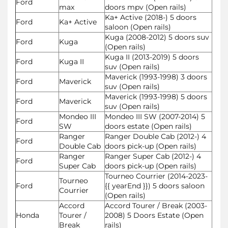
Ford
max
doors mpv (Open rails)
Ka+ Active (2018-) 5 doors
Ford
Ka+ Active
saloon (Open rails)
Kuga (2008-2012) 5 doors suv
Ford
Kuga
(Open rails)
Kuga II (2013-2019) 5 doors
Ford
Kuga II
suv (Open rails)
Maverick (1993-1998) 3 doors
Ford
Maverick
suv (Open rails)
Maverick (1993-1998) 5 doors
Ford
Maverick
suv (Open rails)
Mondeo III
Mondeo III SW (2007-2014) 5
Ford
SW
doors estate (Open rails)
Ranger
Ranger Double Cab (2012-) 4
Ford
Double Cab
doors pick-up (Open rails)
Ranger
Ranger Super Cab (2012-) 4
Ford
Super Cab
doors pick-up (Open rails)
Tourneo Courrier (2014-2023-
Tourneo
Ford
{{ yearEnd }}) 5 doors saloon
Courrier
(Open rails)
Accord
Accord Tourer / Break (2003-
Honda
Tourer /
2008) 5 Doors Estate (Open
Break
rails)