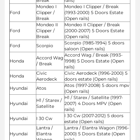
Break
rails)
Mondeo I
Mondeo I Clipper / Break
Ford
Clipper /
(1993-2000) 5 Doors Estate
Break
(Open rails)
Mondeo II
Mondeo II Clipper / Break
Ford
Clipper /
(2000-2007) 5 Doors Estate
Break
(Open rails)
Scorpio (1985-1994) 5 doors
Ford
Scorpio
saloon (Open rails)
Accord Wag / Break (1993-
Accord Wag
Honda
1998) 5 Doors Estate (Open
/ Break
rails)
Civic
Civic Aerodeck (1996-2000) 5
Honda
Aerodeck
doors estate (Open rails)
Atos (1997-2008) 5 doors mpv
Hyundai
Atos
(Open rails)
H1 / Starex / Satellite (1997-
H1 / Starex /
Hyundai
2007) 4 Doors MPV (Open
Satellite
rails)
I 30 Cw (2007-2012) 5 doors
Hyundai
I 30 Cw
estate (Open rails)
Lantra /
Lantra / Elantra Wagon (1996-
Hyundai
Elantra
2000) 5 Doors Estate (Open
Wagon
rails)