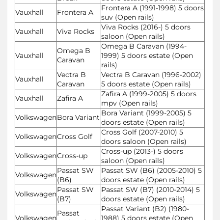
Frontera A (1991-1998) 5 doors
Vauxhall
Frontera A
suv (Open rails)
Viva Rocks (2016-) 5 doors
Vauxhall
Viva Rocks
saloon (Open rails)
Omega B Caravan (1994-
Omega B
Vauxhall
1999) 5 doors estate (Open
Caravan
rails)
Vectra B
Vectra B Caravan (1996-2002)
Vauxhall
Caravan
5 doors estate (Open rails)
Zafira A (1999-2005) 5 doors
Vauxhall
Zafira A
mpv (Open rails)
Bora Variant (1999-2005) 5
Volkswagen
Bora Variant
doors estate (Open rails)
Cross Golf (2007-2010) 5
Volkswagen
Cross Golf
doors saloon (Open rails)
Cross-up (2013-) 5 doors
Volkswagen
Cross-up
saloon (Open rails)
Passat SW
Passat SW (B6) (2005-2010) 5
Volkswagen
(B6)
doors estate (Open rails)
Passat SW
Passat SW (B7) (2010-2014) 5
Volkswagen
(B7)
doors estate (Open rails)
Passat Variant (B2) (1980-
Passat
Volkswagen
1988) 5 doors estate (Open