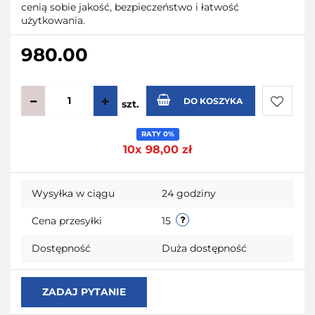
cenią sobie jakość, bezpieczeństwo i łatwość
użytkowania.
980.00
DO KOSZYKA
szt.
Do
RATY 0%
10x 98,00 zł
przecho
Wysyłka w ciągu
24 godziny
Cena przesyłki
15
Dostępność
Duża dostępność
ZADAJ PYTANIE