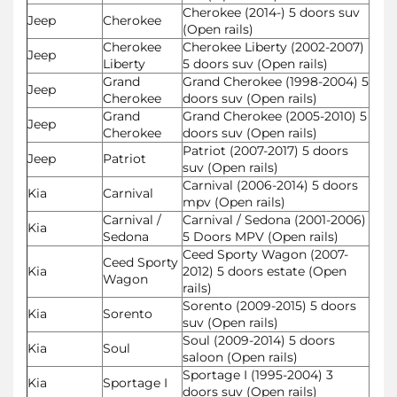
Cherokee (2014-) 5 doors suv
Jeep
Cherokee
(Open rails)
Cherokee
Cherokee Liberty (2002-2007)
Jeep
Liberty
5 doors suv (Open rails)
Grand
Grand Cherokee (1998-2004) 5
Jeep
Cherokee
doors suv (Open rails)
Grand
Grand Cherokee (2005-2010) 5
Jeep
Cherokee
doors suv (Open rails)
Patriot (2007-2017) 5 doors
Jeep
Patriot
suv (Open rails)
Carnival (2006-2014) 5 doors
Kia
Carnival
mpv (Open rails)
Carnival /
Carnival / Sedona (2001-2006)
Kia
Sedona
5 Doors MPV (Open rails)
Ceed Sporty Wagon (2007-
Ceed Sporty
Kia
2012) 5 doors estate (Open
Wagon
rails)
Sorento (2009-2015) 5 doors
Kia
Sorento
suv (Open rails)
Soul (2009-2014) 5 doors
Kia
Soul
saloon (Open rails)
Sportage I (1995-2004) 3
Kia
Sportage I
doors suv (Open rails)