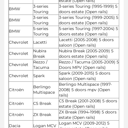
estate (Open rails)
3-series
3-series Touring (1995-1999) 5
BMW
Touring
doors estate (Open rails)
3-series
3-series Touring (1999-2005) 5
BMW
Touring
doors estate (Open rails)
5-series
5-series Touring (1997-2004) 5
BMW
Touring
doors estate (Open rails)
Lacetti (2005-2008) 5 doors
Chevrolet
Lacetti
saloon (Open rails)
Nubira
Nubira Break (2005-2009) 5
Chevrolet
Break
doors estate (Open rails)
Rezzo /
Rezzo / Tacuma (2005-2009) 5
Chevrolet
Tacuma
Doors MPV (Open rails)
Spark (2009-2015) 5 doors
Chevrolet
Spark
saloon (Open rails)
Berlingo Multispace (1997-
Berlingo
Citroën
2008) 5 doors mpv (Open
Multispace
rails)
C5 Break (2001-2008) 5 doors
Citroën
C5 Break
estate (Open rails)
ZX Break (1994-1998) 5 doors
Citroën
ZX Break
estate (Open rails)
Logan MCV (2009-2012) 5
Dacia
Logan MCV