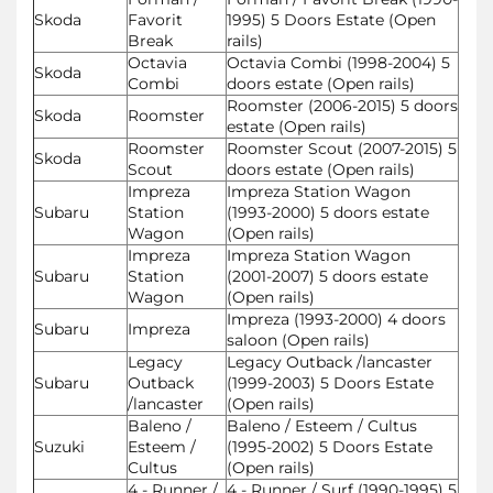
Skoda
Favorit
1995) 5 Doors Estate (Open
Break
rails)
Octavia
Octavia Combi (1998-2004) 5
Skoda
Combi
doors estate (Open rails)
Roomster (2006-2015) 5 doors
Skoda
Roomster
estate (Open rails)
Roomster
Roomster Scout (2007-2015) 5
Skoda
Scout
doors estate (Open rails)
Impreza
Impreza Station Wagon
Subaru
Station
(1993-2000) 5 doors estate
Wagon
(Open rails)
Impreza
Impreza Station Wagon
Subaru
Station
(2001-2007) 5 doors estate
Wagon
(Open rails)
Impreza (1993-2000) 4 doors
Subaru
Impreza
saloon (Open rails)
Legacy
Legacy Outback /lancaster
Subaru
Outback
(1999-2003) 5 Doors Estate
/lancaster
(Open rails)
Baleno /
Baleno / Esteem / Cultus
Suzuki
Esteem /
(1995-2002) 5 Doors Estate
Cultus
(Open rails)
4 - Runner /
4 - Runner / Surf (1990-1995) 5