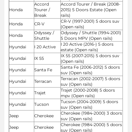
Accord
Accord Tourer / Break (2008-
Honda
Tourer /
2015) 5 Doors Estate (Open
Break
rails)
CR-V (1997-2001) 5 doors suv
Honda
CR-V
(Open rails)
Odyssey /
Odyssey / Shuttle (1994-2001)
Honda
Shuttle
5 Doors MPV (Open rails)
I 20 Active (2016-) 5 doors
Hyundai
I 20 Active
estate (Open rails)
IX 55 (2007-2015) 5 doors suv
Hyundai
IX 55
(Open rails)
Santa Fe (2006-2012) 5 doors
Hyundai
Santa Fe
suv (Open rails)
Terracan (2002-2007) 5 doors
Hyundai
Terracan
suv (Open rails)
Trajet (2000-2008) 5 doors
Hyundai
Trajet
mpv (Open rails)
Tucson (2004-2009) 5 doors
Hyundai
Tucson
suv (Open rails)
Cherokee (1984-2000) 3 doors
Jeep
Cherokee
suv (Open rails)
Cherokee (1984-2000) 5 doors
Jeep
Cherokee
suv (Open rails)