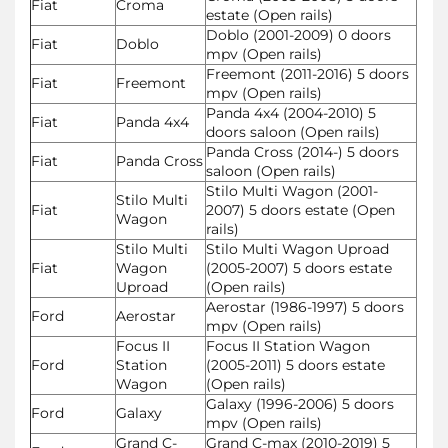
Fiat
Croma
estate (Open rails)
Doblo (2001-2009) 0 doors
Fiat
Doblo
mpv (Open rails)
Freemont (2011-2016) 5 doors
Fiat
Freemont
mpv (Open rails)
Panda 4x4 (2004-2010) 5
Fiat
Panda 4x4
doors saloon (Open rails)
Panda Cross (2014-) 5 doors
Fiat
Panda Cross
saloon (Open rails)
Stilo Multi Wagon (2001-
Stilo Multi
Fiat
2007) 5 doors estate (Open
Wagon
rails)
Stilo Multi
Stilo Multi Wagon Uproad
Fiat
Wagon
(2005-2007) 5 doors estate
Uproad
(Open rails)
Aerostar (1986-1997) 5 doors
Ford
Aerostar
mpv (Open rails)
Focus II
Focus II Station Wagon
Ford
Station
(2005-2011) 5 doors estate
Wagon
(Open rails)
Galaxy (1996-2006) 5 doors
Ford
Galaxy
mpv (Open rails)
Grand C-
Grand C-max (2010-2019) 5