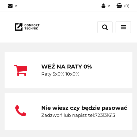
(
0
)
Zaloguj się
Zarejestruj się
Dodaj zgłoszenie
WEŹ NA RATY 0%
Raty 5x0% 10x0%
Nie wiesz czy będzie pasować
Zadzwoń lub napisz tel:723131613