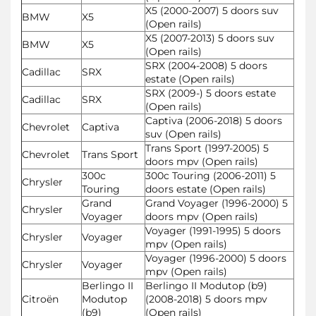
X5 (2000-2007) 5 doors suv
BMW
X5
(Open rails)
X5 (2007-2013) 5 doors suv
BMW
X5
(Open rails)
SRX (2004-2008) 5 doors
Cadillac
SRX
estate (Open rails)
SRX (2009-) 5 doors estate
Cadillac
SRX
(Open rails)
Captiva (2006-2018) 5 doors
Chevrolet
Captiva
suv (Open rails)
Trans Sport (1997-2005) 5
Chevrolet
Trans Sport
doors mpv (Open rails)
300c
300c Touring (2006-2011) 5
Chrysler
Touring
doors estate (Open rails)
Grand
Grand Voyager (1996-2000) 5
Chrysler
Voyager
doors mpv (Open rails)
Voyager (1991-1995) 5 doors
Chrysler
Voyager
mpv (Open rails)
Voyager (1996-2000) 5 doors
Chrysler
Voyager
mpv (Open rails)
Berlingo II
Berlingo II Modutop (b9)
Citroën
Modutop
(2008-2018) 5 doors mpv
(b9)
(Open rails)