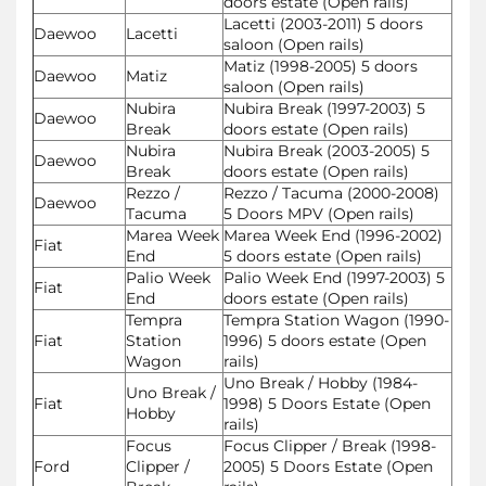
doors estate (Open rails)
Lacetti (2003-2011) 5 doors
Daewoo
Lacetti
saloon (Open rails)
Matiz (1998-2005) 5 doors
Daewoo
Matiz
saloon (Open rails)
Nubira
Nubira Break (1997-2003) 5
Daewoo
Break
doors estate (Open rails)
Nubira
Nubira Break (2003-2005) 5
Daewoo
Break
doors estate (Open rails)
Rezzo /
Rezzo / Tacuma (2000-2008)
Daewoo
Tacuma
5 Doors MPV (Open rails)
Marea Week
Marea Week End (1996-2002)
Fiat
End
5 doors estate (Open rails)
Palio Week
Palio Week End (1997-2003) 5
Fiat
End
doors estate (Open rails)
Tempra
Tempra Station Wagon (1990-
Fiat
Station
1996) 5 doors estate (Open
Wagon
rails)
Uno Break / Hobby (1984-
Uno Break /
Fiat
1998) 5 Doors Estate (Open
Hobby
rails)
Focus
Focus Clipper / Break (1998-
Ford
Clipper /
2005) 5 Doors Estate (Open