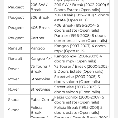
206 SW /
206 SW / Break (2002-2009) 5
Peugeot
Break
Doors Estate (Open rails)
306 Break (1997-2001) 5 doors
Peugeot
306 Break
estate (Open rails)
406 Break (1996-2004) 5
Peugeot
406 Break
doors estate (Open rails)
Partner (1996-2008) 5 doors
Peugeot
Partner
commercial_van (Open rails)
Kangoo (1997-2007) 4 doors
Renault
Kangoo
mpv (Open rails)
Kangoo 4x4 (2001-2007) 4
Renault
Kangoo 4x4
doors mpv (Open rails)
75 Tourer /
75 Tourer / Break (2000-2005)
Rover
Break
5 Doors Estate (Open rails)
Streetwise (2003-2005) 3
Rover
Streetwise
doors saloon (Open rails)
Streetwise (2003-2005) 5
Rover
Streetwise
doors saloon (Open rails)
Fabia Combi (2000-2007) 5
Skoda
Fabia Combi
doors estate (Open rails)
Felicia
Felicia Break (1995-2001) 5
Skoda
Break
doors estate (Open rails)
Forman /
Forman / Favorit Break (1990-