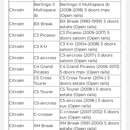
Berlingo II
Berlingo II Multispace (b
Citroën
Multispace
(2008-2018) 5 doors mpv
(b
(Open rails)
BX Break (1983-1999) 5 doors
Citroën
BX Break
estate (Open rails)
C3 Picasso (2009-2017) 5
Citroën
C3 Picasso
doors saloon (Open rails)
C3 X-tr (2004-2008) 5 doors
Citroën
C3 X-tr
saloon (Open rails)
C3-aircross (2017-) 5 doors
Citroën
C3-aircross
saloon (Open rails)
C4 Grand
C4 Grand Picasso (2006-2013)
Citroën
Picasso
5 doors mpv (Open rails)
C5 Cross
C5 Cross Tourer (2014-) 5
Citroën
Tourer
doors estate (Open rails)
C5 Tourer (2008-) 5 doors
Citroën
C5 Tourer
estate (Open rails)
C5-aircross (2018-) 5 doors
Citroën
C5-aircross
suv (Open rails)
C-crosser (2007-2012) 5 doors
Citroën
C-crosser
suv (Open rails)
XM Break (1991-2000) 5 doors
Citroën
XM Break
estate (Open rails)