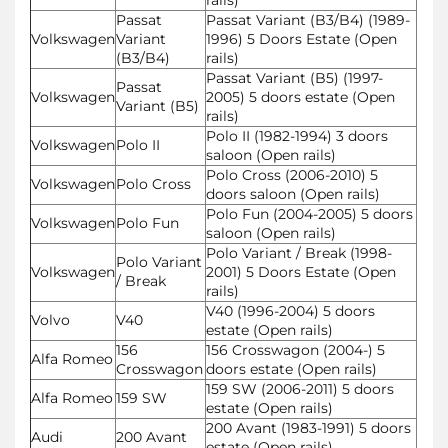
Passat
Passat Variant (B3/B4) (1989-
Volkswagen
Variant
1996) 5 Doors Estate (Open
(B3/B4)
rails)
Passat Variant (B5) (1997-
Passat
Volkswagen
2005) 5 doors estate (Open
Variant (B5)
rails)
Polo II (1982-1994) 3 doors
Volkswagen
Polo II
saloon (Open rails)
Polo Cross (2006-2010) 5
Volkswagen
Polo Cross
doors saloon (Open rails)
Polo Fun (2004-2005) 5 doors
Volkswagen
Polo Fun
saloon (Open rails)
Polo Variant / Break (1998-
Polo Variant
Volkswagen
2001) 5 Doors Estate (Open
/ Break
rails)
V40 (1996-2004) 5 doors
Volvo
V40
estate (Open rails)
156
156 Crosswagon (2004-) 5
Alfa Romeo
Crosswagon
doors estate (Open rails)
159 SW (2006-2011) 5 doors
Alfa Romeo
159 SW
estate (Open rails)
200 Avant (1983-1991) 5 doors
Audi
200 Avant
estate (Open rails)