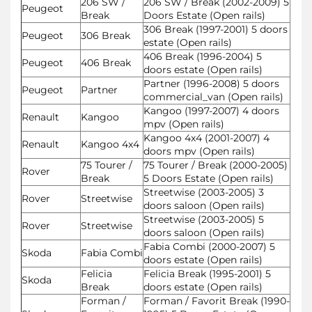
206 SW /
206 SW / Break (2002-2009) 5
Peugeot
Break
Doors Estate (Open rails)
306 Break (1997-2001) 5 doors
Peugeot
306 Break
estate (Open rails)
406 Break (1996-2004) 5
Peugeot
406 Break
doors estate (Open rails)
Partner (1996-2008) 5 doors
Peugeot
Partner
commercial_van (Open rails)
Kangoo (1997-2007) 4 doors
Renault
Kangoo
mpv (Open rails)
Kangoo 4x4 (2001-2007) 4
Renault
Kangoo 4x4
doors mpv (Open rails)
75 Tourer /
75 Tourer / Break (2000-2005)
Rover
Break
5 Doors Estate (Open rails)
Streetwise (2003-2005) 3
Rover
Streetwise
doors saloon (Open rails)
Streetwise (2003-2005) 5
Rover
Streetwise
doors saloon (Open rails)
Fabia Combi (2000-2007) 5
Skoda
Fabia Combi
doors estate (Open rails)
Felicia
Felicia Break (1995-2001) 5
Skoda
Break
doors estate (Open rails)
Forman /
Forman / Favorit Break (1990-