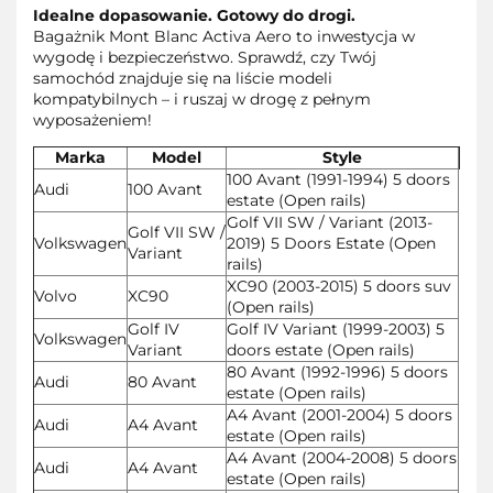
Idealne dopasowanie. Gotowy do drogi.
Bagażnik Mont Blanc Activa Aero to inwestycja w
wygodę i bezpieczeństwo. Sprawdź, czy Twój
samochód znajduje się na liście modeli
kompatybilnych – i ruszaj w drogę z pełnym
wyposażeniem!
Marka
Model
Style
100 Avant (1991-1994) 5 doors
Audi
100 Avant
estate (Open rails)
Golf VII SW / Variant (2013-
Golf VII SW /
Volkswagen
2019) 5 Doors Estate (Open
Variant
rails)
XC90 (2003-2015) 5 doors suv
Volvo
XC90
(Open rails)
Golf IV
Golf IV Variant (1999-2003) 5
Volkswagen
Variant
doors estate (Open rails)
80 Avant (1992-1996) 5 doors
Audi
80 Avant
estate (Open rails)
A4 Avant (2001-2004) 5 doors
Audi
A4 Avant
estate (Open rails)
A4 Avant (2004-2008) 5 doors
Audi
A4 Avant
estate (Open rails)