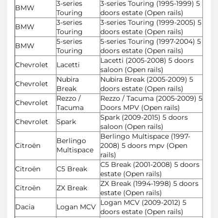
3-series
3-series Touring (1995-1999) 5
BMW
Touring
doors estate (Open rails)
3-series
3-series Touring (1999-2005) 5
BMW
Touring
doors estate (Open rails)
5-series
5-series Touring (1997-2004) 5
BMW
Touring
doors estate (Open rails)
Lacetti (2005-2008) 5 doors
Chevrolet
Lacetti
saloon (Open rails)
Nubira
Nubira Break (2005-2009) 5
Chevrolet
Break
doors estate (Open rails)
Rezzo /
Rezzo / Tacuma (2005-2009) 5
Chevrolet
Tacuma
Doors MPV (Open rails)
Spark (2009-2015) 5 doors
Chevrolet
Spark
saloon (Open rails)
Berlingo Multispace (1997-
Berlingo
Citroën
2008) 5 doors mpv (Open
Multispace
rails)
C5 Break (2001-2008) 5 doors
Citroën
C5 Break
estate (Open rails)
ZX Break (1994-1998) 5 doors
Citroën
ZX Break
estate (Open rails)
Logan MCV (2009-2012) 5
Dacia
Logan MCV
doors estate (Open rails)