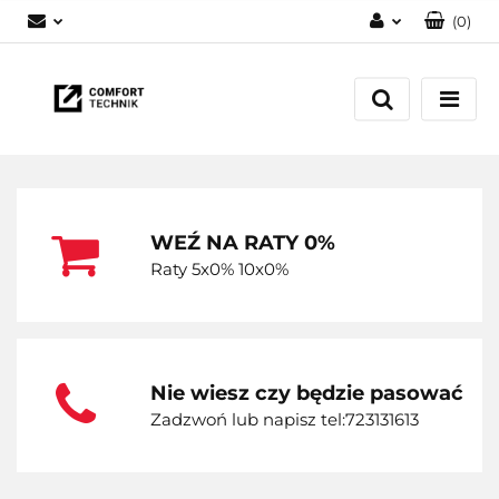
(
0
)
Zaloguj się
Zarejestruj się
Dodaj zgłoszenie
WEŹ NA RATY 0%
Raty 5x0% 10x0%
Nie wiesz czy będzie pasować
Zadzwoń lub napisz tel:723131613