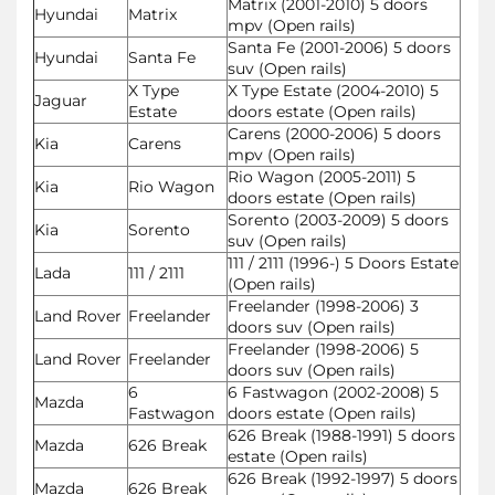
Matrix (2001-2010) 5 doors
Hyundai
Matrix
mpv (Open rails)
Santa Fe (2001-2006) 5 doors
Hyundai
Santa Fe
suv (Open rails)
X Type
X Type Estate (2004-2010) 5
Jaguar
Estate
doors estate (Open rails)
Carens (2000-2006) 5 doors
Kia
Carens
mpv (Open rails)
Rio Wagon (2005-2011) 5
Kia
Rio Wagon
doors estate (Open rails)
Sorento (2003-2009) 5 doors
Kia
Sorento
suv (Open rails)
111 / 2111 (1996-) 5 Doors Estate
Lada
111 / 2111
(Open rails)
Freelander (1998-2006) 3
Land Rover
Freelander
doors suv (Open rails)
Freelander (1998-2006) 5
Land Rover
Freelander
doors suv (Open rails)
6
6 Fastwagon (2002-2008) 5
Mazda
Fastwagon
doors estate (Open rails)
626 Break (1988-1991) 5 doors
Mazda
626 Break
estate (Open rails)
626 Break (1992-1997) 5 doors
Mazda
626 Break