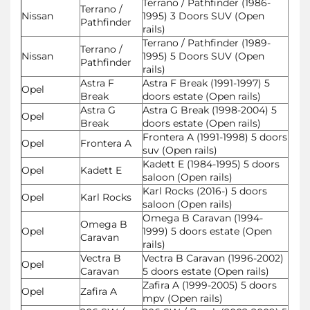
Terrano / Pathfinder (1986-
Terrano /
Nissan
1995) 3 Doors SUV (Open
Pathfinder
rails)
Terrano / Pathfinder (1989-
Terrano /
Nissan
1995) 5 Doors SUV (Open
Pathfinder
rails)
Astra F
Astra F Break (1991-1997) 5
Opel
Break
doors estate (Open rails)
Astra G
Astra G Break (1998-2004) 5
Opel
Break
doors estate (Open rails)
Frontera A (1991-1998) 5 doors
Opel
Frontera A
suv (Open rails)
Kadett E (1984-1995) 5 doors
Opel
Kadett E
saloon (Open rails)
Karl Rocks (2016-) 5 doors
Opel
Karl Rocks
saloon (Open rails)
Omega B Caravan (1994-
Omega B
Opel
1999) 5 doors estate (Open
Caravan
rails)
Vectra B
Vectra B Caravan (1996-2002)
Opel
Caravan
5 doors estate (Open rails)
Zafira A (1999-2005) 5 doors
Opel
Zafira A
mpv (Open rails)