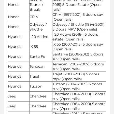
Honda
Tourer /
2015) 5 Doors Estate (Open
Break
rails)
CR-V (1997-2001) 5 doors suv
Honda
CR-V
(Open rails)
Odyssey /
Odyssey / Shuttle (1994-2001)
Honda
Shuttle
5 Doors MPV (Open rails)
I 20 Active (2016-) 5 doors
Hyundai
I 20 Active
estate (Open rails)
IX 55 (2007-2015) 5 doors suv
Hyundai
IX 55
(Open rails)
Santa Fe (2006-2012) 5 doors
Hyundai
Santa Fe
suv (Open rails)
Terracan (2002-2007) 5 doors
Hyundai
Terracan
suv (Open rails)
Trajet (2000-2008) 5 doors
Hyundai
Trajet
mpv (Open rails)
Tucson (2004-2009) 5 doors
Hyundai
Tucson
suv (Open rails)
Cherokee (1984-2000) 3 doors
Jeep
Cherokee
suv (Open rails)
Cherokee (1984-2000) 5 doors
Jeep
Cherokee
suv (Open rails)
Cherokee (2014-) 5 doors suv