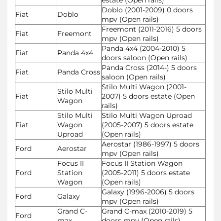
Doblo (2001-2009) 0 doors
Fiat
Doblo
mpv (Open rails)
Freemont (2011-2016) 5 doors
Fiat
Freemont
mpv (Open rails)
Panda 4x4 (2004-2010) 5
Fiat
Panda 4x4
doors saloon (Open rails)
Panda Cross (2014-) 5 doors
Fiat
Panda Cross
saloon (Open rails)
Stilo Multi Wagon (2001-
Stilo Multi
Fiat
2007) 5 doors estate (Open
Wagon
rails)
Stilo Multi
Stilo Multi Wagon Uproad
Fiat
Wagon
(2005-2007) 5 doors estate
Uproad
(Open rails)
Aerostar (1986-1997) 5 doors
Ford
Aerostar
mpv (Open rails)
Focus II
Focus II Station Wagon
Ford
Station
(2005-2011) 5 doors estate
Wagon
(Open rails)
Galaxy (1996-2006) 5 doors
Ford
Galaxy
mpv (Open rails)
Grand C-
Grand C-max (2010-2019) 5
Ford
max
doors mpv (Open rails)