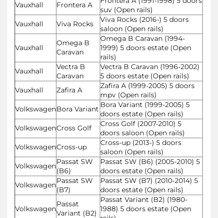
Frontera A (1991-1998) 5 doors
Vauxhall
Frontera A
suv (Open rails)
Viva Rocks (2016-) 5 doors
Vauxhall
Viva Rocks
saloon (Open rails)
Omega B Caravan (1994-
Omega B
Vauxhall
1999) 5 doors estate (Open
Caravan
rails)
Vectra B
Vectra B Caravan (1996-2002)
Vauxhall
Caravan
5 doors estate (Open rails)
Zafira A (1999-2005) 5 doors
Vauxhall
Zafira A
mpv (Open rails)
Bora Variant (1999-2005) 5
Volkswagen
Bora Variant
doors estate (Open rails)
Cross Golf (2007-2010) 5
Volkswagen
Cross Golf
doors saloon (Open rails)
Cross-up (2013-) 5 doors
Volkswagen
Cross-up
saloon (Open rails)
Passat SW
Passat SW (B6) (2005-2010) 5
Volkswagen
(B6)
doors estate (Open rails)
Passat SW
Passat SW (B7) (2010-2014) 5
Volkswagen
(B7)
doors estate (Open rails)
Passat Variant (B2) (1980-
Passat
Volkswagen
1988) 5 doors estate (Open
Variant (B2)
rails)