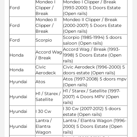
Mondeo I
Mondeo I Clipper / Break
Ford
Clipper /
(1993-2000) 5 Doors Estate
Break
(Open rails)
Mondeo II
Mondeo II Clipper / Break
Ford
Clipper /
(2000-2007) 5 Doors Estate
Break
(Open rails)
Scorpio (1985-1994) 5 doors
Ford
Scorpio
saloon (Open rails)
Accord Wag / Break (1993-
Accord Wag
Honda
1998) 5 Doors Estate (Open
/ Break
rails)
Civic
Civic Aerodeck (1996-2000) 5
Honda
Aerodeck
doors estate (Open rails)
Atos (1997-2008) 5 doors mpv
Hyundai
Atos
(Open rails)
H1 / Starex / Satellite (1997-
H1 / Starex /
Hyundai
2007) 4 Doors MPV (Open
Satellite
rails)
I 30 Cw (2007-2012) 5 doors
Hyundai
I 30 Cw
estate (Open rails)
Lantra /
Lantra / Elantra Wagon (1996-
Hyundai
Elantra
2000) 5 Doors Estate (Open
Wagon
rails)