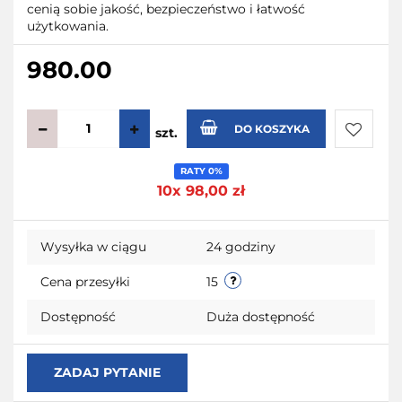
cenią sobie jakość, bezpieczeństwo i łatwość
użytkowania.
980.00
DO KOSZYKA
szt.
Do
RATY 0%
10x 98,00 zł
przecho
Wysyłka w ciągu
24 godziny
Cena przesyłki
15
Dostępność
Duża dostępność
ZADAJ PYTANIE