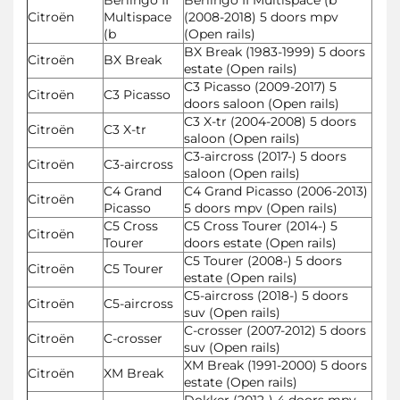
Citroën
Multispace
(2008-2018) 5 doors mpv
(b
(Open rails)
BX Break (1983-1999) 5 doors
Citroën
BX Break
estate (Open rails)
C3 Picasso (2009-2017) 5
Citroën
C3 Picasso
doors saloon (Open rails)
C3 X-tr (2004-2008) 5 doors
Citroën
C3 X-tr
saloon (Open rails)
C3-aircross (2017-) 5 doors
Citroën
C3-aircross
saloon (Open rails)
C4 Grand
C4 Grand Picasso (2006-2013)
Citroën
Picasso
5 doors mpv (Open rails)
C5 Cross
C5 Cross Tourer (2014-) 5
Citroën
Tourer
doors estate (Open rails)
C5 Tourer (2008-) 5 doors
Citroën
C5 Tourer
estate (Open rails)
C5-aircross (2018-) 5 doors
Citroën
C5-aircross
suv (Open rails)
C-crosser (2007-2012) 5 doors
Citroën
C-crosser
suv (Open rails)
XM Break (1991-2000) 5 doors
Citroën
XM Break
estate (Open rails)
Dokker (2012-) 4 doors mpv