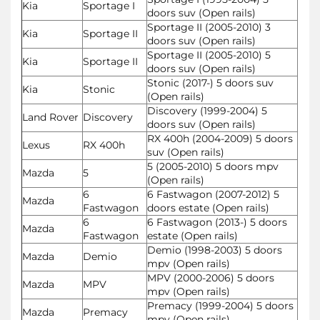
Kia
Sportage I
doors suv (Open rails)
Sportage II (2005-2010) 3
Kia
Sportage II
doors suv (Open rails)
Sportage II (2005-2010) 5
Kia
Sportage II
doors suv (Open rails)
Stonic (2017-) 5 doors suv
Kia
Stonic
(Open rails)
Discovery (1999-2004) 5
Land Rover
Discovery
doors suv (Open rails)
RX 400h (2004-2009) 5 doors
Lexus
RX 400h
suv (Open rails)
5 (2005-2010) 5 doors mpv
Mazda
5
(Open rails)
6
6 Fastwagon (2007-2012) 5
Mazda
Fastwagon
doors estate (Open rails)
6
6 Fastwagon (2013-) 5 doors
Mazda
Fastwagon
estate (Open rails)
Demio (1998-2003) 5 doors
Mazda
Demio
mpv (Open rails)
MPV (2000-2006) 5 doors
Mazda
MPV
mpv (Open rails)
Premacy (1999-2004) 5 doors
Mazda
Premacy
mpv (Open rails)