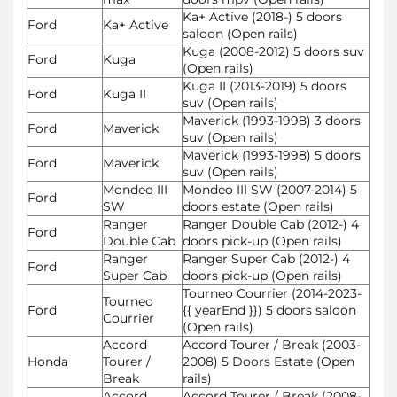
Ka+ Active (2018-) 5 doors
Ford
Ka+ Active
saloon (Open rails)
Kuga (2008-2012) 5 doors suv
Ford
Kuga
(Open rails)
Kuga II (2013-2019) 5 doors
Ford
Kuga II
suv (Open rails)
Maverick (1993-1998) 3 doors
Ford
Maverick
suv (Open rails)
Maverick (1993-1998) 5 doors
Ford
Maverick
suv (Open rails)
Mondeo III
Mondeo III SW (2007-2014) 5
Ford
SW
doors estate (Open rails)
Ranger
Ranger Double Cab (2012-) 4
Ford
Double Cab
doors pick-up (Open rails)
Ranger
Ranger Super Cab (2012-) 4
Ford
Super Cab
doors pick-up (Open rails)
Tourneo Courrier (2014-2023-
Tourneo
Ford
{{ yearEnd }}) 5 doors saloon
Courrier
(Open rails)
Accord
Accord Tourer / Break (2003-
Honda
Tourer /
2008) 5 Doors Estate (Open
Break
rails)
Accord
Accord Tourer / Break (2008-