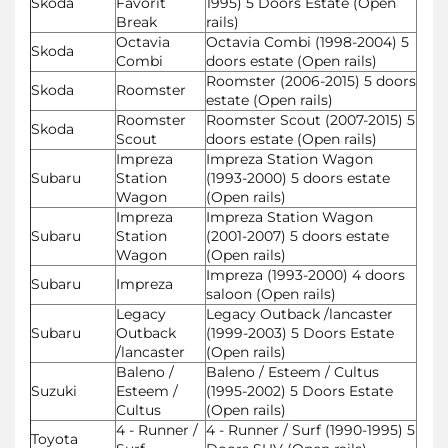
Skoda
Favorit
1995) 5 Doors Estate (Open
Break
rails)
Octavia
Octavia Combi (1998-2004) 5
Skoda
Combi
doors estate (Open rails)
Roomster (2006-2015) 5 doors
Skoda
Roomster
estate (Open rails)
Roomster
Roomster Scout (2007-2015) 5
Skoda
Scout
doors estate (Open rails)
Impreza
Impreza Station Wagon
Subaru
Station
(1993-2000) 5 doors estate
Wagon
(Open rails)
Impreza
Impreza Station Wagon
Subaru
Station
(2001-2007) 5 doors estate
Wagon
(Open rails)
Impreza (1993-2000) 4 doors
Subaru
Impreza
saloon (Open rails)
Legacy
Legacy Outback /lancaster
Subaru
Outback
(1999-2003) 5 Doors Estate
/lancaster
(Open rails)
Baleno /
Baleno / Esteem / Cultus
Suzuki
Esteem /
(1995-2002) 5 Doors Estate
Cultus
(Open rails)
4 - Runner /
4 - Runner / Surf (1990-1995) 5
Toyota