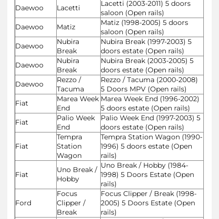
Lacetti (2003-2011) 5 doors
Daewoo
Lacetti
saloon (Open rails)
Matiz (1998-2005) 5 doors
Daewoo
Matiz
saloon (Open rails)
Nubira
Nubira Break (1997-2003) 5
Daewoo
Break
doors estate (Open rails)
Nubira
Nubira Break (2003-2005) 5
Daewoo
Break
doors estate (Open rails)
Rezzo /
Rezzo / Tacuma (2000-2008)
Daewoo
Tacuma
5 Doors MPV (Open rails)
Marea Week
Marea Week End (1996-2002)
Fiat
End
5 doors estate (Open rails)
Palio Week
Palio Week End (1997-2003) 5
Fiat
End
doors estate (Open rails)
Tempra
Tempra Station Wagon (1990-
Fiat
Station
1996) 5 doors estate (Open
Wagon
rails)
Uno Break / Hobby (1984-
Uno Break /
Fiat
1998) 5 Doors Estate (Open
Hobby
rails)
Focus
Focus Clipper / Break (1998-
Ford
Clipper /
2005) 5 Doors Estate (Open
Break
rails)