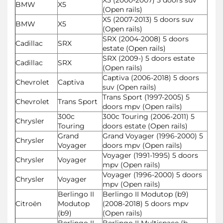
BMW
X5
(Open rails)
X5 (2007-2013) 5 doors suv
BMW
X5
(Open rails)
SRX (2004-2008) 5 doors
Cadillac
SRX
estate (Open rails)
SRX (2009-) 5 doors estate
Cadillac
SRX
(Open rails)
Captiva (2006-2018) 5 doors
Chevrolet
Captiva
suv (Open rails)
Trans Sport (1997-2005) 5
Chevrolet
Trans Sport
doors mpv (Open rails)
300c
300c Touring (2006-2011) 5
Chrysler
Touring
doors estate (Open rails)
Grand
Grand Voyager (1996-2000) 5
Chrysler
Voyager
doors mpv (Open rails)
Voyager (1991-1995) 5 doors
Chrysler
Voyager
mpv (Open rails)
Voyager (1996-2000) 5 doors
Chrysler
Voyager
mpv (Open rails)
Berlingo II
Berlingo II Modutop (b9)
Citroën
Modutop
(2008-2018) 5 doors mpv
(b9)
(Open rails)
Berlingo II
Berlingo II Multispace (b