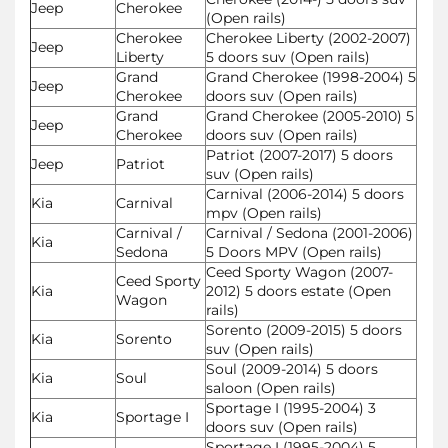
Jeep
Cherokee
(Open rails)
Cherokee
Cherokee Liberty (2002-2007)
Jeep
Liberty
5 doors suv (Open rails)
Grand
Grand Cherokee (1998-2004) 5
Jeep
Cherokee
doors suv (Open rails)
Grand
Grand Cherokee (2005-2010) 5
Jeep
Cherokee
doors suv (Open rails)
Patriot (2007-2017) 5 doors
Jeep
Patriot
suv (Open rails)
Carnival (2006-2014) 5 doors
Kia
Carnival
mpv (Open rails)
Carnival /
Carnival / Sedona (2001-2006)
Kia
Sedona
5 Doors MPV (Open rails)
Ceed Sporty Wagon (2007-
Ceed Sporty
Kia
2012) 5 doors estate (Open
Wagon
rails)
Sorento (2009-2015) 5 doors
Kia
Sorento
suv (Open rails)
Soul (2009-2014) 5 doors
Kia
Soul
saloon (Open rails)
Sportage I (1995-2004) 3
Kia
Sportage I
doors suv (Open rails)
Sportage I (1995-2004) 5