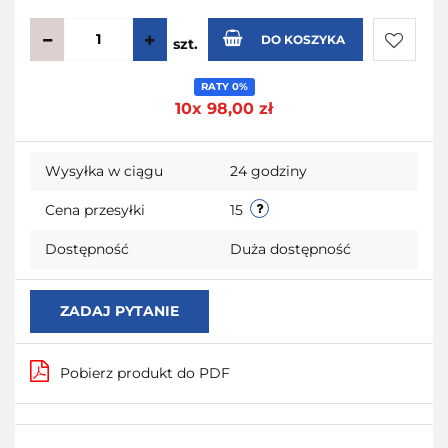
DO KOSZYKA
szt.
Do
RATY 0%
10x 98,00 zł
przecho
Wysyłka w ciągu
24 godziny
Cena przesyłki
15
Dostępność
Duża dostępność
ZADAJ PYTANIE
Pobierz produkt do PDF