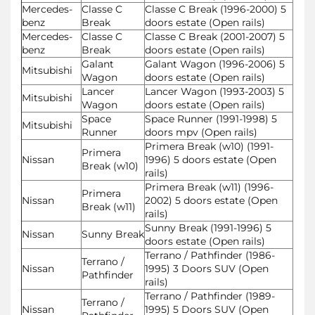
Mercedes-
Classe C
Classe C Break (1996-2000) 5
benz
Break
doors estate (Open rails)
Mercedes-
Classe C
Classe C Break (2001-2007) 5
benz
Break
doors estate (Open rails)
Galant
Galant Wagon (1996-2006) 5
Mitsubishi
Wagon
doors estate (Open rails)
Lancer
Lancer Wagon (1993-2003) 5
Mitsubishi
Wagon
doors estate (Open rails)
Space
Space Runner (1991-1998) 5
Mitsubishi
Runner
doors mpv (Open rails)
Primera Break (w10) (1991-
Primera
Nissan
1996) 5 doors estate (Open
Break (w10)
rails)
Primera Break (w11) (1996-
Primera
Nissan
2002) 5 doors estate (Open
Break (w11)
rails)
Sunny Break (1991-1996) 5
Nissan
Sunny Break
doors estate (Open rails)
Terrano / Pathfinder (1986-
Terrano /
Nissan
1995) 3 Doors SUV (Open
Pathfinder
rails)
Terrano / Pathfinder (1989-
Terrano /
Nissan
1995) 5 Doors SUV (Open