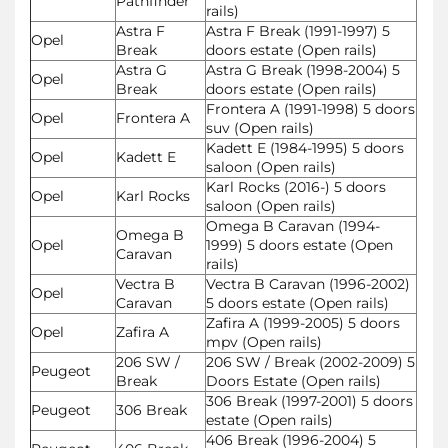
Pathfinder
rails)
Astra F
Astra F Break (1991-1997) 5
Opel
Break
doors estate (Open rails)
Astra G
Astra G Break (1998-2004) 5
Opel
Break
doors estate (Open rails)
Frontera A (1991-1998) 5 doors
Opel
Frontera A
suv (Open rails)
Kadett E (1984-1995) 5 doors
Opel
Kadett E
saloon (Open rails)
Karl Rocks (2016-) 5 doors
Opel
Karl Rocks
saloon (Open rails)
Omega B Caravan (1994-
Omega B
Opel
1999) 5 doors estate (Open
Caravan
rails)
Vectra B
Vectra B Caravan (1996-2002)
Opel
Caravan
5 doors estate (Open rails)
Zafira A (1999-2005) 5 doors
Opel
Zafira A
mpv (Open rails)
206 SW /
206 SW / Break (2002-2009) 5
Peugeot
Break
Doors Estate (Open rails)
306 Break (1997-2001) 5 doors
Peugeot
306 Break
estate (Open rails)
406 Break (1996-2004) 5