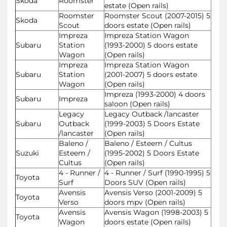
Skoda
Roomster
estate (Open rails)
Roomster
Roomster Scout (2007-2015) 5
Skoda
Scout
doors estate (Open rails)
Impreza
Impreza Station Wagon
Subaru
Station
(1993-2000) 5 doors estate
Wagon
(Open rails)
Impreza
Impreza Station Wagon
Subaru
Station
(2001-2007) 5 doors estate
Wagon
(Open rails)
Impreza (1993-2000) 4 doors
Subaru
Impreza
saloon (Open rails)
Legacy
Legacy Outback /lancaster
Subaru
Outback
(1999-2003) 5 Doors Estate
/lancaster
(Open rails)
Baleno /
Baleno / Esteem / Cultus
Suzuki
Esteem /
(1995-2002) 5 Doors Estate
Cultus
(Open rails)
4 - Runner /
4 - Runner / Surf (1990-1995) 5
Toyota
Surf
Doors SUV (Open rails)
Avensis
Avensis Verso (2001-2009) 5
Toyota
Verso
doors mpv (Open rails)
Avensis
Avensis Wagon (1998-2003) 5
Toyota
Wagon
doors estate (Open rails)