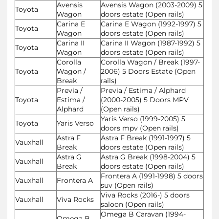
Avensis
Avensis Wagon (2003-2009) 5
Toyota
Wagon
doors estate (Open rails)
Carina E
Carina E Wagon (1992-1997) 5
Toyota
Wagon
doors estate (Open rails)
Carina II
Carina II Wagon (1987-1992) 5
Toyota
Wagon
doors estate (Open rails)
Corolla
Corolla Wagon / Break (1997-
Toyota
Wagon /
2006) 5 Doors Estate (Open
Break
rails)
Previa /
Previa / Estima / Alphard
Toyota
Estima /
(2000-2005) 5 Doors MPV
Alphard
(Open rails)
Yaris Verso (1999-2005) 5
Toyota
Yaris Verso
doors mpv (Open rails)
Astra F
Astra F Break (1991-1997) 5
Vauxhall
Break
doors estate (Open rails)
Astra G
Astra G Break (1998-2004) 5
Vauxhall
Break
doors estate (Open rails)
Frontera A (1991-1998) 5 doors
Vauxhall
Frontera A
suv (Open rails)
Viva Rocks (2016-) 5 doors
Vauxhall
Viva Rocks
saloon (Open rails)
Omega B Caravan (1994-
Omega B