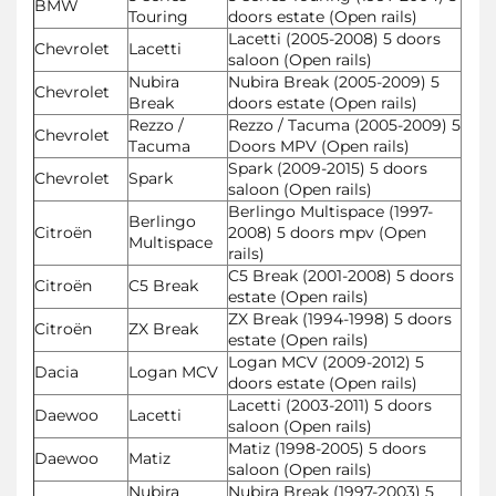
BMW
Touring
doors estate (Open rails)
Lacetti (2005-2008) 5 doors
Chevrolet
Lacetti
saloon (Open rails)
Nubira
Nubira Break (2005-2009) 5
Chevrolet
Break
doors estate (Open rails)
Rezzo /
Rezzo / Tacuma (2005-2009) 5
Chevrolet
Tacuma
Doors MPV (Open rails)
Spark (2009-2015) 5 doors
Chevrolet
Spark
saloon (Open rails)
Berlingo Multispace (1997-
Berlingo
Citroën
2008) 5 doors mpv (Open
Multispace
rails)
C5 Break (2001-2008) 5 doors
Citroën
C5 Break
estate (Open rails)
ZX Break (1994-1998) 5 doors
Citroën
ZX Break
estate (Open rails)
Logan MCV (2009-2012) 5
Dacia
Logan MCV
doors estate (Open rails)
Lacetti (2003-2011) 5 doors
Daewoo
Lacetti
saloon (Open rails)
Matiz (1998-2005) 5 doors
Daewoo
Matiz
saloon (Open rails)
Nubira
Nubira Break (1997-2003) 5