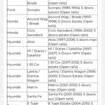
Break
(Open rails)
Scorpio (1985-1994) 5 doors
Ford
Scorpio
saloon (Open rails)
Accord Wag / Break (1993-
Accord Wag
Honda
1998) 5 Doors Estate (Open
/ Break
rails)
Civic
Civic Aerodeck (1996-2000) 5
Honda
Aerodeck
doors estate (Open rails)
Atos (1997-2008) 5 doors mpv
Hyundai
Atos
(Open rails)
H1 / Starex / Satellite (1997-
H1 / Starex /
Hyundai
2007) 4 Doors MPV (Open
Satellite
rails)
I 30 Cw (2007-2012) 5 doors
Hyundai
I 30 Cw
estate (Open rails)
Lantra /
Lantra / Elantra Wagon (1996-
Hyundai
Elantra
2000) 5 Doors Estate (Open
Wagon
rails)
Matrix (2001-2010) 5 doors
Hyundai
Matrix
mpv (Open rails)
Santa Fe (2001-2006) 5 doors
Hyundai
Santa Fe
suv (Open rails)
X Type
X Type Estate (2004-2010) 5