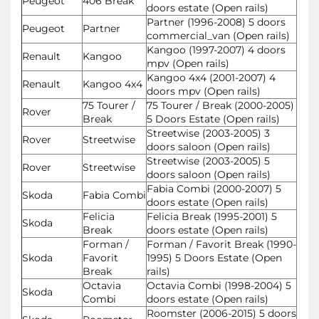
Peugeot
406 Break
doors estate (Open rails)
Partner (1996-2008) 5 doors
Peugeot
Partner
commercial_van (Open rails)
Kangoo (1997-2007) 4 doors
Renault
Kangoo
mpv (Open rails)
Kangoo 4x4 (2001-2007) 4
Renault
Kangoo 4x4
doors mpv (Open rails)
75 Tourer /
75 Tourer / Break (2000-2005)
Rover
Break
5 Doors Estate (Open rails)
Streetwise (2003-2005) 3
Rover
Streetwise
doors saloon (Open rails)
Streetwise (2003-2005) 5
Rover
Streetwise
doors saloon (Open rails)
Fabia Combi (2000-2007) 5
Skoda
Fabia Combi
doors estate (Open rails)
Felicia
Felicia Break (1995-2001) 5
Skoda
Break
doors estate (Open rails)
Forman /
Forman / Favorit Break (1990-
Skoda
Favorit
1995) 5 Doors Estate (Open
Break
rails)
Octavia
Octavia Combi (1998-2004) 5
Skoda
Combi
doors estate (Open rails)
Roomster (2006-2015) 5 doors