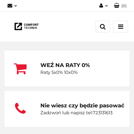
(
0
)
Zaloguj się
Zarejestruj się
Dodaj zgłoszenie
WEŹ NA RATY 0%
Raty 5x0% 10x0%
Nie wiesz czy będzie pasować
Zadzwoń lub napisz tel:723131613