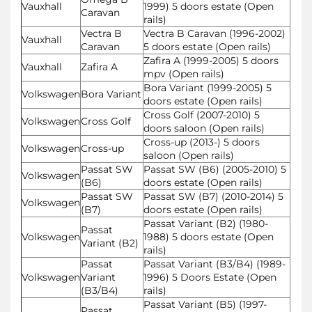
Vauxhall
1999) 5 doors estate (Open
Caravan
rails)
Vectra B
Vectra B Caravan (1996-2002)
Vauxhall
Caravan
5 doors estate (Open rails)
Zafira A (1999-2005) 5 doors
Vauxhall
Zafira A
mpv (Open rails)
Bora Variant (1999-2005) 5
Volkswagen
Bora Variant
doors estate (Open rails)
Cross Golf (2007-2010) 5
Volkswagen
Cross Golf
doors saloon (Open rails)
Cross-up (2013-) 5 doors
Volkswagen
Cross-up
saloon (Open rails)
Passat SW
Passat SW (B6) (2005-2010) 5
Volkswagen
(B6)
doors estate (Open rails)
Passat SW
Passat SW (B7) (2010-2014) 5
Volkswagen
(B7)
doors estate (Open rails)
Passat Variant (B2) (1980-
Passat
Volkswagen
1988) 5 doors estate (Open
Variant (B2)
rails)
Passat
Passat Variant (B3/B4) (1989-
Volkswagen
Variant
1996) 5 Doors Estate (Open
(B3/B4)
rails)
Passat Variant (B5) (1997-
Passat