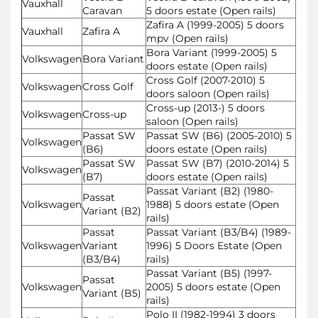
Vauxhall
Caravan
5 doors estate (Open rails)
Zafira A (1999-2005) 5 doors
Vauxhall
Zafira A
mpv (Open rails)
Bora Variant (1999-2005) 5
Volkswagen
Bora Variant
doors estate (Open rails)
Cross Golf (2007-2010) 5
Volkswagen
Cross Golf
doors saloon (Open rails)
Cross-up (2013-) 5 doors
Volkswagen
Cross-up
saloon (Open rails)
Passat SW
Passat SW (B6) (2005-2010) 5
Volkswagen
(B6)
doors estate (Open rails)
Passat SW
Passat SW (B7) (2010-2014) 5
Volkswagen
(B7)
doors estate (Open rails)
Passat Variant (B2) (1980-
Passat
Volkswagen
1988) 5 doors estate (Open
Variant (B2)
rails)
Passat
Passat Variant (B3/B4) (1989-
Volkswagen
Variant
1996) 5 Doors Estate (Open
(B3/B4)
rails)
Passat Variant (B5) (1997-
Passat
Volkswagen
2005) 5 doors estate (Open
Variant (B5)
rails)
Polo II (1982-1994) 3 doors