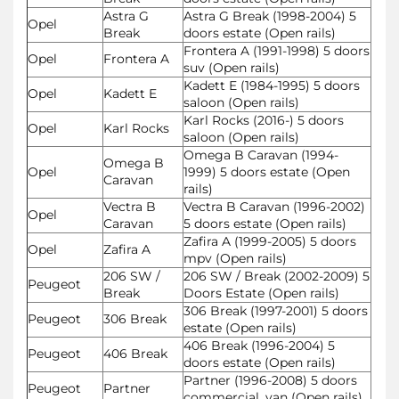
Astra G
Astra G Break (1998-2004) 5
Opel
Break
doors estate (Open rails)
Frontera A (1991-1998) 5 doors
Opel
Frontera A
suv (Open rails)
Kadett E (1984-1995) 5 doors
Opel
Kadett E
saloon (Open rails)
Karl Rocks (2016-) 5 doors
Opel
Karl Rocks
saloon (Open rails)
Omega B Caravan (1994-
Omega B
Opel
1999) 5 doors estate (Open
Caravan
rails)
Vectra B
Vectra B Caravan (1996-2002)
Opel
Caravan
5 doors estate (Open rails)
Zafira A (1999-2005) 5 doors
Opel
Zafira A
mpv (Open rails)
206 SW /
206 SW / Break (2002-2009) 5
Peugeot
Break
Doors Estate (Open rails)
306 Break (1997-2001) 5 doors
Peugeot
306 Break
estate (Open rails)
406 Break (1996-2004) 5
Peugeot
406 Break
doors estate (Open rails)
Partner (1996-2008) 5 doors
Peugeot
Partner
commercial_van (Open rails)