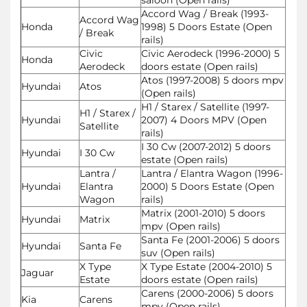
Accord Wag / Break (1993-
Accord Wag
Honda
1998) 5 Doors Estate (Open
/ Break
rails)
Civic
Civic Aerodeck (1996-2000) 5
Honda
Aerodeck
doors estate (Open rails)
Atos (1997-2008) 5 doors mpv
Hyundai
Atos
(Open rails)
H1 / Starex / Satellite (1997-
H1 / Starex /
Hyundai
2007) 4 Doors MPV (Open
Satellite
rails)
I 30 Cw (2007-2012) 5 doors
Hyundai
I 30 Cw
estate (Open rails)
Lantra /
Lantra / Elantra Wagon (1996-
Hyundai
Elantra
2000) 5 Doors Estate (Open
Wagon
rails)
Matrix (2001-2010) 5 doors
Hyundai
Matrix
mpv (Open rails)
Santa Fe (2001-2006) 5 doors
Hyundai
Santa Fe
suv (Open rails)
X Type
X Type Estate (2004-2010) 5
Jaguar
Estate
doors estate (Open rails)
Carens (2000-2006) 5 doors
Kia
Carens
mpv (Open rails)