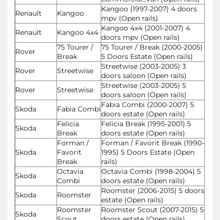
Kangoo (1997-2007) 4 doors
Renault
Kangoo
mpv (Open rails)
Kangoo 4x4 (2001-2007) 4
Renault
Kangoo 4x4
doors mpv (Open rails)
75 Tourer /
75 Tourer / Break (2000-2005)
Rover
Break
5 Doors Estate (Open rails)
Streetwise (2003-2005) 3
Rover
Streetwise
doors saloon (Open rails)
Streetwise (2003-2005) 5
Rover
Streetwise
doors saloon (Open rails)
Fabia Combi (2000-2007) 5
Skoda
Fabia Combi
doors estate (Open rails)
Felicia
Felicia Break (1995-2001) 5
Skoda
Break
doors estate (Open rails)
Forman /
Forman / Favorit Break (1990-
Skoda
Favorit
1995) 5 Doors Estate (Open
Break
rails)
Octavia
Octavia Combi (1998-2004) 5
Skoda
Combi
doors estate (Open rails)
Roomster (2006-2015) 5 doors
Skoda
Roomster
estate (Open rails)
Roomster
Roomster Scout (2007-2015) 5
Skoda
Scout
doors estate (Open rails)