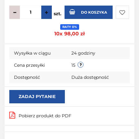
DO KOSZYKA
szt.
Do
RATY 0%
10x 98,00 zł
przecho
Wysyłka w ciągu
24 godziny
Cena przesyłki
15
Dostępność
Duża dostępność
ZADAJ PYTANIE
Pobierz produkt do PDF