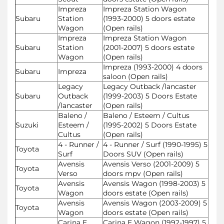
Impreza
Impreza Station Wagon
Subaru
Station
(1993-2000) 5 doors estate
Wagon
(Open rails)
Impreza
Impreza Station Wagon
Subaru
Station
(2001-2007) 5 doors estate
Wagon
(Open rails)
Impreza (1993-2000) 4 doors
Subaru
Impreza
saloon (Open rails)
Legacy
Legacy Outback /lancaster
Subaru
Outback
(1999-2003) 5 Doors Estate
/lancaster
(Open rails)
Baleno /
Baleno / Esteem / Cultus
Suzuki
Esteem /
(1995-2002) 5 Doors Estate
Cultus
(Open rails)
4 - Runner /
4 - Runner / Surf (1990-1995) 5
Toyota
Surf
Doors SUV (Open rails)
Avensis
Avensis Verso (2001-2009) 5
Toyota
Verso
doors mpv (Open rails)
Avensis
Avensis Wagon (1998-2003) 5
Toyota
Wagon
doors estate (Open rails)
Avensis
Avensis Wagon (2003-2009) 5
Toyota
Wagon
doors estate (Open rails)
Carina E
Carina E Wagon (1992-1997) 5