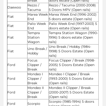
Break
doors estate (Open rails)
Rezzo /
Rezzo / Tacuma (2000-2008)
Daewoo
Tacuma
5 Doors MPV (Open rails)
Marea Week
Marea Week End (1996-2002)
Fiat
End
5 doors estate (Open rails)
Palio Week
Palio Week End (1997-2003) 5
Fiat
End
doors estate (Open rails)
Tempra
Tempra Station Wagon (1990-
Fiat
Station
1996) 5 doors estate (Open
Wagon
rails)
Uno Break / Hobby (1984-
Uno Break /
Fiat
1998) 5 Doors Estate (Open
Hobby
rails)
Focus
Focus Clipper / Break (1998-
Ford
Clipper /
2005) 5 Doors Estate (Open
Break
rails)
Mondeo I
Mondeo I Clipper / Break
Ford
Clipper /
(1993-2000) 5 Doors Estate
Break
(Open rails)
Mondeo II
Mondeo II Clipper / Break
Ford
Clipper /
(2000-2007) 5 Doors Estate
Break
(Open rails)
Scorpio (1985-1994) 5 doors
Ford
Scorpio
saloon (Open rails)