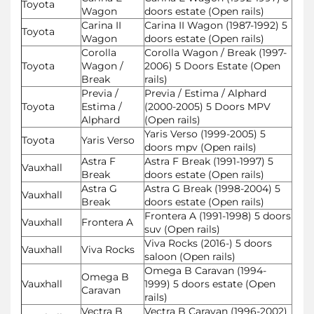
Toyota
Wagon
doors estate (Open rails)
Carina II
Carina II Wagon (1987-1992) 5
Toyota
Wagon
doors estate (Open rails)
Corolla
Corolla Wagon / Break (1997-
Toyota
Wagon /
2006) 5 Doors Estate (Open
Break
rails)
Previa /
Previa / Estima / Alphard
Toyota
Estima /
(2000-2005) 5 Doors MPV
Alphard
(Open rails)
Yaris Verso (1999-2005) 5
Toyota
Yaris Verso
doors mpv (Open rails)
Astra F
Astra F Break (1991-1997) 5
Vauxhall
Break
doors estate (Open rails)
Astra G
Astra G Break (1998-2004) 5
Vauxhall
Break
doors estate (Open rails)
Frontera A (1991-1998) 5 doors
Vauxhall
Frontera A
suv (Open rails)
Viva Rocks (2016-) 5 doors
Vauxhall
Viva Rocks
saloon (Open rails)
Omega B Caravan (1994-
Omega B
Vauxhall
1999) 5 doors estate (Open
Caravan
rails)
Vectra B
Vectra B Caravan (1996-2002)