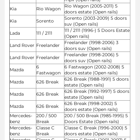
Rio Wagon (2005-2011) 5
Kia
Rio Wagon
doors estate (Open rails)
Sorento (2003-2009) 5 doors
Kia
Sorento
suv (Open rails)
111 / 2111 (1996-) 5 Doors Estate
Lada
111 / 2111
(Open rails)
Freelander (1998-2006) 3
Land Rover
Freelander
doors suv (Open rails)
Freelander (1998-2006) 5
Land Rover
Freelander
doors suv (Open rails)
6
6 Fastwagon (2002-2008) 5
Mazda
Fastwagon
doors estate (Open rails)
626 Break (1988-1991) 5 doors
Mazda
626 Break
estate (Open rails)
626 Break (1992-1997) 5 doors
Mazda
626 Break
estate (Open rails)
626 Break (1998-2002) 5
Mazda
626 Break
doors estate (Open rails)
Mercedes-
200 / 500
200 / 500 Break (1985-1995) 5
benz
Break
Doors Estate (Open rails)
Mercedes-
Classe C
Classe C Break (1996-2000) 5
benz
Break
doors estate (Open rails)
Mercedes-
Classe C
Classe C Break (2001-2007) 5