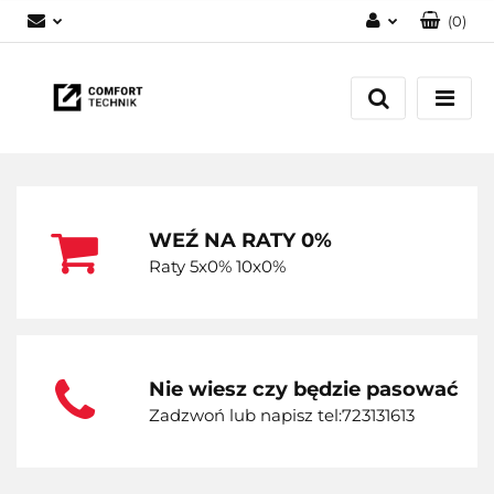
(
0
)
Zaloguj się
Zarejestruj się
Dodaj zgłoszenie
WEŹ NA RATY 0%
Raty 5x0% 10x0%
Nie wiesz czy będzie pasować
Zadzwoń lub napisz tel:723131613