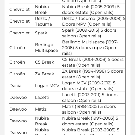
saloon (Open rails)
Nubira
Nubira Break (2005-2009) 5
Chevrolet
Break
doors estate (Open rails)
Rezzo /
Rezzo / Tacuma (2005-2009) 5
Chevrolet
Tacuma
Doors MPV (Open rails)
Spark (2009-2015) 5 doors
Chevrolet
Spark
saloon (Open rails)
Berlingo Multispace (1997-
Berlingo
Citroën
2008) 5 doors mpv (Open
Multispace
rails)
C5 Break (2001-2008) 5 doors
Citroën
C5 Break
estate (Open rails)
ZX Break (1994-1998) 5 doors
Citroën
ZX Break
estate (Open rails)
Logan MCV (2009-2012) 5
Dacia
Logan MCV
doors estate (Open rails)
Lacetti (2003-2011) 5 doors
Daewoo
Lacetti
saloon (Open rails)
Matiz (1998-2005) 5 doors
Daewoo
Matiz
saloon (Open rails)
Nubira
Nubira Break (1997-2003) 5
Daewoo
Break
doors estate (Open rails)
Nubira
Nubira Break (2003-2005) 5
Daewoo