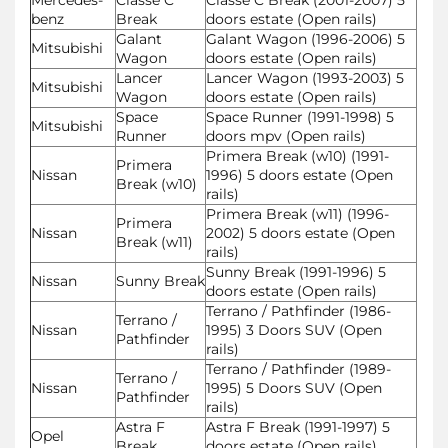
benz
Break
doors estate (Open rails)
Galant
Galant Wagon (1996-2006) 5
Mitsubishi
Wagon
doors estate (Open rails)
Lancer
Lancer Wagon (1993-2003) 5
Mitsubishi
Wagon
doors estate (Open rails)
Space
Space Runner (1991-1998) 5
Mitsubishi
Runner
doors mpv (Open rails)
Primera Break (w10) (1991-
Primera
Nissan
1996) 5 doors estate (Open
Break (w10)
rails)
Primera Break (w11) (1996-
Primera
Nissan
2002) 5 doors estate (Open
Break (w11)
rails)
Sunny Break (1991-1996) 5
Nissan
Sunny Break
doors estate (Open rails)
Terrano / Pathfinder (1986-
Terrano /
Nissan
1995) 3 Doors SUV (Open
Pathfinder
rails)
Terrano / Pathfinder (1989-
Terrano /
Nissan
1995) 5 Doors SUV (Open
Pathfinder
rails)
Astra F
Astra F Break (1991-1997) 5
Opel
Break
doors estate (Open rails)