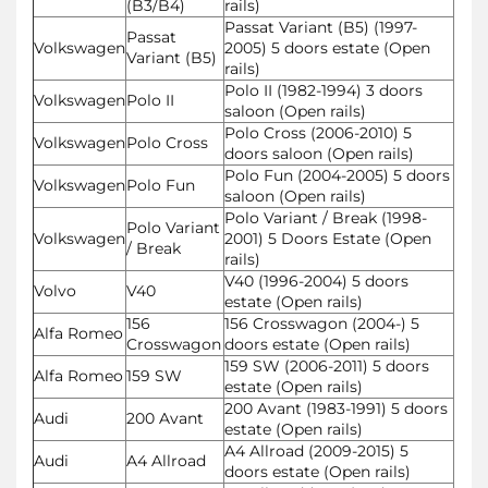
(B3/B4)
rails)
Passat Variant (B5) (1997-
Passat
Volkswagen
2005) 5 doors estate (Open
Variant (B5)
rails)
Polo II (1982-1994) 3 doors
Volkswagen
Polo II
saloon (Open rails)
Polo Cross (2006-2010) 5
Volkswagen
Polo Cross
doors saloon (Open rails)
Polo Fun (2004-2005) 5 doors
Volkswagen
Polo Fun
saloon (Open rails)
Polo Variant / Break (1998-
Polo Variant
Volkswagen
2001) 5 Doors Estate (Open
/ Break
rails)
V40 (1996-2004) 5 doors
Volvo
V40
estate (Open rails)
156
156 Crosswagon (2004-) 5
Alfa Romeo
Crosswagon
doors estate (Open rails)
159 SW (2006-2011) 5 doors
Alfa Romeo
159 SW
estate (Open rails)
200 Avant (1983-1991) 5 doors
Audi
200 Avant
estate (Open rails)
A4 Allroad (2009-2015) 5
Audi
A4 Allroad
doors estate (Open rails)