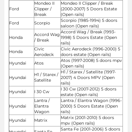
Mondeo II
Mondeo II Clipper / Break
Ford
Clipper /
(2000-2007) 5 Doors Estate
Break
(Open rails)
Scorpio (1985-1994) 5 doors
Ford
Scorpio
saloon (Open rails)
Accord Wag / Break (1993-
Accord Wag
Honda
1998) 5 Doors Estate (Open
/ Break
rails)
Civic
Civic Aerodeck (1996-2000) 5
Honda
Aerodeck
doors estate (Open rails)
Atos (1997-2008) 5 doors mpv
Hyundai
Atos
(Open rails)
H1 / Starex / Satellite (1997-
H1 / Starex /
Hyundai
2007) 4 Doors MPV (Open
Satellite
rails)
I 30 Cw (2007-2012) 5 doors
Hyundai
I 30 Cw
estate (Open rails)
Lantra /
Lantra / Elantra Wagon (1996-
Hyundai
Elantra
2000) 5 Doors Estate (Open
Wagon
rails)
Matrix (2001-2010) 5 doors
Hyundai
Matrix
mpv (Open rails)
Santa Fe (2001-2006) 5 doors
Hyundai
Santa Fe