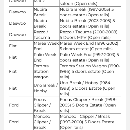
Daewoo
Matiz
saloon (Open rails)
Nubira
Nubira Break (1997-2003) 5
Daewoo
Break
doors estate (Open rails)
Nubira
Nubira Break (2003-2005) 5
Daewoo
Break
doors estate (Open rails)
Rezzo /
Rezzo / Tacuma (2000-2008)
Daewoo
Tacuma
5 Doors MPV (Open rails)
Marea Week
Marea Week End (1996-2002)
Fiat
End
5 doors estate (Open rails)
Palio Week
Palio Week End (1997-2003) 5
Fiat
End
doors estate (Open rails)
Tempra
Tempra Station Wagon (1990-
Fiat
Station
1996) 5 doors estate (Open
Wagon
rails)
Uno Break / Hobby (1984-
Uno Break /
Fiat
1998) 5 Doors Estate (Open
Hobby
rails)
Focus
Focus Clipper / Break (1998-
Ford
Clipper /
2005) 5 Doors Estate (Open
Break
rails)
Mondeo I
Mondeo I Clipper / Break
Ford
Clipper /
(1993-2000) 5 Doors Estate
Break
(Open rails)