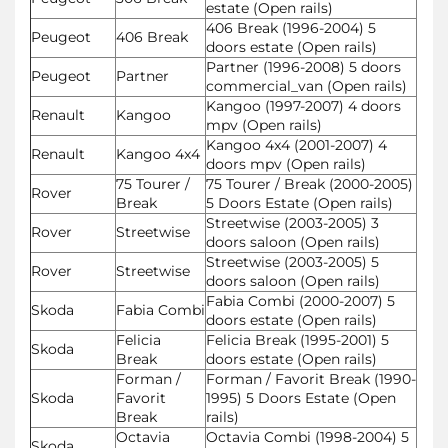
estate (Open rails)
406 Break (1996-2004) 5
Peugeot
406 Break
doors estate (Open rails)
Partner (1996-2008) 5 doors
Peugeot
Partner
commercial_van (Open rails)
Kangoo (1997-2007) 4 doors
Renault
Kangoo
mpv (Open rails)
Kangoo 4x4 (2001-2007) 4
Renault
Kangoo 4x4
doors mpv (Open rails)
75 Tourer /
75 Tourer / Break (2000-2005)
Rover
Break
5 Doors Estate (Open rails)
Streetwise (2003-2005) 3
Rover
Streetwise
doors saloon (Open rails)
Streetwise (2003-2005) 5
Rover
Streetwise
doors saloon (Open rails)
Fabia Combi (2000-2007) 5
Skoda
Fabia Combi
doors estate (Open rails)
Felicia
Felicia Break (1995-2001) 5
Skoda
Break
doors estate (Open rails)
Forman /
Forman / Favorit Break (1990-
Skoda
Favorit
1995) 5 Doors Estate (Open
Break
rails)
Octavia
Octavia Combi (1998-2004) 5
Skoda