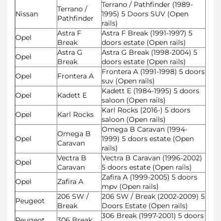
Terrano / Pathfinder (1989-
Terrano /
Nissan
1995) 5 Doors SUV (Open
Pathfinder
rails)
Astra F
Astra F Break (1991-1997) 5
Opel
Break
doors estate (Open rails)
Astra G
Astra G Break (1998-2004) 5
Opel
Break
doors estate (Open rails)
Frontera A (1991-1998) 5 doors
Opel
Frontera A
suv (Open rails)
Kadett E (1984-1995) 5 doors
Opel
Kadett E
saloon (Open rails)
Karl Rocks (2016-) 5 doors
Opel
Karl Rocks
saloon (Open rails)
Omega B Caravan (1994-
Omega B
Opel
1999) 5 doors estate (Open
Caravan
rails)
Vectra B
Vectra B Caravan (1996-2002)
Opel
Caravan
5 doors estate (Open rails)
Zafira A (1999-2005) 5 doors
Opel
Zafira A
mpv (Open rails)
206 SW /
206 SW / Break (2002-2009) 5
Peugeot
Break
Doors Estate (Open rails)
306 Break (1997-2001) 5 doors
Peugeot
306 Break