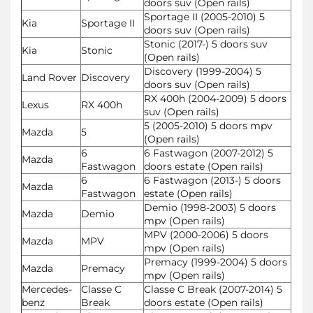
doors suv (Open rails)
Sportage II (2005-2010) 5
Kia
Sportage II
doors suv (Open rails)
Stonic (2017-) 5 doors suv
Kia
Stonic
(Open rails)
Discovery (1999-2004) 5
Land Rover
Discovery
doors suv (Open rails)
RX 400h (2004-2009) 5 doors
Lexus
RX 400h
suv (Open rails)
5 (2005-2010) 5 doors mpv
Mazda
5
(Open rails)
6
6 Fastwagon (2007-2012) 5
Mazda
Fastwagon
doors estate (Open rails)
6
6 Fastwagon (2013-) 5 doors
Mazda
Fastwagon
estate (Open rails)
Demio (1998-2003) 5 doors
Mazda
Demio
mpv (Open rails)
MPV (2000-2006) 5 doors
Mazda
MPV
mpv (Open rails)
Premacy (1999-2004) 5 doors
Mazda
Premacy
mpv (Open rails)
Mercedes-
Classe C
Classe C Break (2007-2014) 5
benz
Break
doors estate (Open rails)