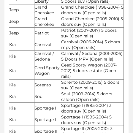
Liberty
5 doors suv (Open rails)
Grand
Grand Cherokee (1998-2004) 5
Jeep
Cherokee
doors suv (Open rails)
Grand
Grand Cherokee (2005-2010) 5
Jeep
Cherokee
doors suv (Open rails)
Patriot (2007-2017) 5 doors
Jeep
Patriot
suv (Open rails)
Carnival (2006-2014) 5 doors
Kia
Carnival
mpv (Open rails)
Carnival /
Carnival / Sedona (2001-2006)
Kia
Sedona
5 Doors MPV (Open rails)
Ceed Sporty Wagon (2007-
Ceed Sporty
Kia
2012) 5 doors estate (Open
Wagon
rails)
Sorento (2009-2015) 5 doors
Kia
Sorento
suv (Open rails)
Soul (2009-2014) 5 doors
Kia
Soul
saloon (Open rails)
Sportage I (1995-2004) 3
Kia
Sportage I
doors suv (Open rails)
Sportage I (1995-2004) 5
Kia
Sportage I
doors suv (Open rails)
Sportage II (2005-2010) 3
Kia
Sportage II