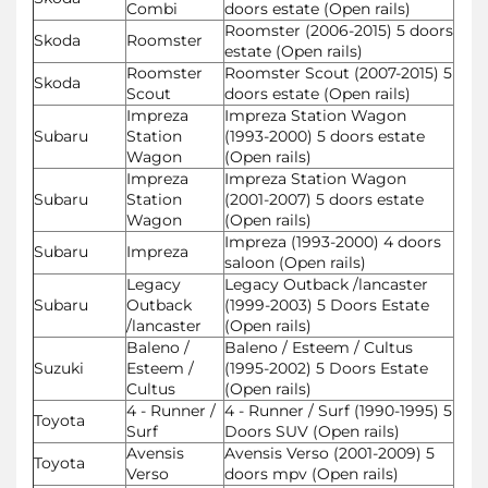
Combi
doors estate (Open rails)
Roomster (2006-2015) 5 doors
Skoda
Roomster
estate (Open rails)
Roomster
Roomster Scout (2007-2015) 5
Skoda
Scout
doors estate (Open rails)
Impreza
Impreza Station Wagon
Subaru
Station
(1993-2000) 5 doors estate
Wagon
(Open rails)
Impreza
Impreza Station Wagon
Subaru
Station
(2001-2007) 5 doors estate
Wagon
(Open rails)
Impreza (1993-2000) 4 doors
Subaru
Impreza
saloon (Open rails)
Legacy
Legacy Outback /lancaster
Subaru
Outback
(1999-2003) 5 Doors Estate
/lancaster
(Open rails)
Baleno /
Baleno / Esteem / Cultus
Suzuki
Esteem /
(1995-2002) 5 Doors Estate
Cultus
(Open rails)
4 - Runner /
4 - Runner / Surf (1990-1995) 5
Toyota
Surf
Doors SUV (Open rails)
Avensis
Avensis Verso (2001-2009) 5
Toyota
Verso
doors mpv (Open rails)