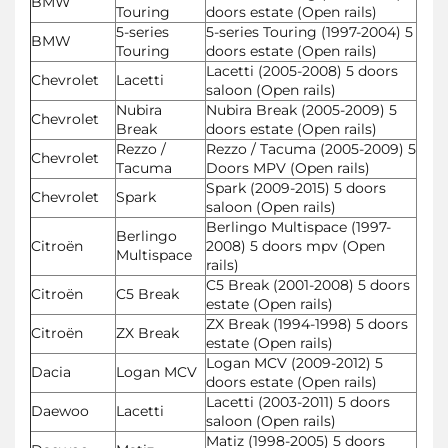
BMW
Touring
doors estate (Open rails)
5-series
5-series Touring (1997-2004) 5
BMW
Touring
doors estate (Open rails)
Lacetti (2005-2008) 5 doors
Chevrolet
Lacetti
saloon (Open rails)
Nubira
Nubira Break (2005-2009) 5
Chevrolet
Break
doors estate (Open rails)
Rezzo /
Rezzo / Tacuma (2005-2009) 5
Chevrolet
Tacuma
Doors MPV (Open rails)
Spark (2009-2015) 5 doors
Chevrolet
Spark
saloon (Open rails)
Berlingo Multispace (1997-
Berlingo
Citroën
2008) 5 doors mpv (Open
Multispace
rails)
C5 Break (2001-2008) 5 doors
Citroën
C5 Break
estate (Open rails)
ZX Break (1994-1998) 5 doors
Citroën
ZX Break
estate (Open rails)
Logan MCV (2009-2012) 5
Dacia
Logan MCV
doors estate (Open rails)
Lacetti (2003-2011) 5 doors
Daewoo
Lacetti
saloon (Open rails)
Matiz (1998-2005) 5 doors