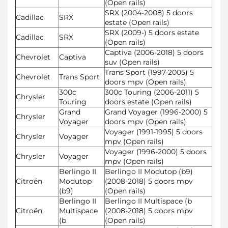
(Open rails)
SRX (2004-2008) 5 doors
Cadillac
SRX
estate (Open rails)
SRX (2009-) 5 doors estate
Cadillac
SRX
(Open rails)
Captiva (2006-2018) 5 doors
Chevrolet
Captiva
suv (Open rails)
Trans Sport (1997-2005) 5
Chevrolet
Trans Sport
doors mpv (Open rails)
300c
300c Touring (2006-2011) 5
Chrysler
Touring
doors estate (Open rails)
Grand
Grand Voyager (1996-2000) 5
Chrysler
Voyager
doors mpv (Open rails)
Voyager (1991-1995) 5 doors
Chrysler
Voyager
mpv (Open rails)
Voyager (1996-2000) 5 doors
Chrysler
Voyager
mpv (Open rails)
Berlingo II
Berlingo II Modutop (b9)
Citroën
Modutop
(2008-2018) 5 doors mpv
(b9)
(Open rails)
Berlingo II
Berlingo II Multispace (b
Citroën
Multispace
(2008-2018) 5 doors mpv
(b
(Open rails)