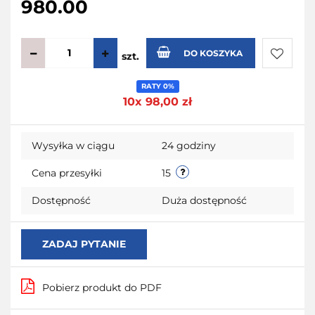
980.00
DO KOSZYKA
szt.
Do
RATY 0%
10x 98,00 zł
przecho
Wysyłka w ciągu
24 godziny
Cena przesyłki
15
Dostępność
Duża dostępność
ZADAJ PYTANIE
Pobierz produkt do PDF