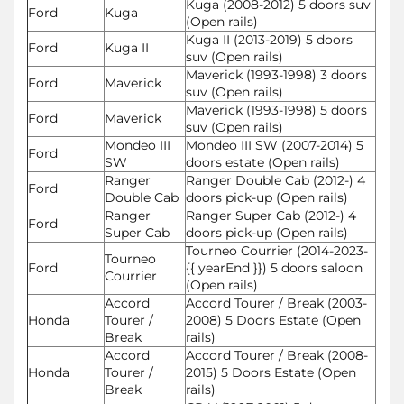
Kuga (2008-2012) 5 doors suv
Ford
Kuga
(Open rails)
Kuga II (2013-2019) 5 doors
Ford
Kuga II
suv (Open rails)
Maverick (1993-1998) 3 doors
Ford
Maverick
suv (Open rails)
Maverick (1993-1998) 5 doors
Ford
Maverick
suv (Open rails)
Mondeo III
Mondeo III SW (2007-2014) 5
Ford
SW
doors estate (Open rails)
Ranger
Ranger Double Cab (2012-) 4
Ford
Double Cab
doors pick-up (Open rails)
Ranger
Ranger Super Cab (2012-) 4
Ford
Super Cab
doors pick-up (Open rails)
Tourneo Courrier (2014-2023-
Tourneo
Ford
{{ yearEnd }}) 5 doors saloon
Courrier
(Open rails)
Accord
Accord Tourer / Break (2003-
Honda
Tourer /
2008) 5 Doors Estate (Open
Break
rails)
Accord
Accord Tourer / Break (2008-
Honda
Tourer /
2015) 5 Doors Estate (Open
Break
rails)