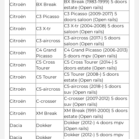
BX Break (1983-1999) 5 doors
Citroën
BX Break
estate (Open rails)
C3 Picasso (2009-2017) 5
Citroën
C3 Picasso
doors saloon (Open rails)
C3 X-tr (2004-2008) 5 doors
Citroën
C3 X-tr
saloon (Open rails)
C3-aircross (2017-) 5 doors
Citroën
C3-aircross
saloon (Open rails)
C4 Grand
C4 Grand Picasso (2006-2013)
Citroën
Picasso
5 doors mpv (Open rails)
C5 Cross
C5 Cross Tourer (2014-) 5
Citroën
Tourer
doors estate (Open rails)
C5 Tourer (2008-) 5 doors
Citroën
C5 Tourer
estate (Open rails)
C5-aircross (2018-) 5 doors
Citroën
C5-aircross
suv (Open rails)
C-crosser (2007-2012) 5 doors
Citroën
C-crosser
suv (Open rails)
XM Break (1991-2000) 5 doors
Citroën
XM Break
estate (Open rails)
Dokker (2012-) 4 doors mpv
Dacia
Dokker
(Open rails)
Dokker (2012-) 5 doors mpv
Dacia
Dokker