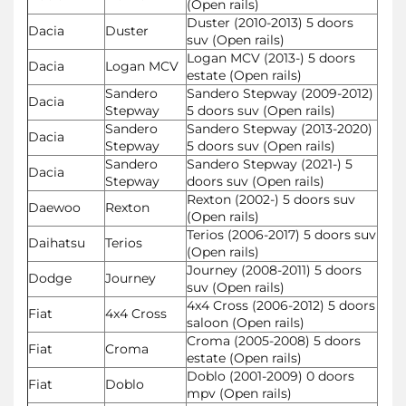
(Open rails)
Duster (2010-2013) 5 doors
Dacia
Duster
suv (Open rails)
Logan MCV (2013-) 5 doors
Dacia
Logan MCV
estate (Open rails)
Sandero
Sandero Stepway (2009-2012)
Dacia
Stepway
5 doors suv (Open rails)
Sandero
Sandero Stepway (2013-2020)
Dacia
Stepway
5 doors suv (Open rails)
Sandero
Sandero Stepway (2021-) 5
Dacia
Stepway
doors suv (Open rails)
Rexton (2002-) 5 doors suv
Daewoo
Rexton
(Open rails)
Terios (2006-2017) 5 doors suv
Daihatsu
Terios
(Open rails)
Journey (2008-2011) 5 doors
Dodge
Journey
suv (Open rails)
4x4 Cross (2006-2012) 5 doors
Fiat
4x4 Cross
saloon (Open rails)
Croma (2005-2008) 5 doors
Fiat
Croma
estate (Open rails)
Doblo (2001-2009) 0 doors
Fiat
Doblo
mpv (Open rails)