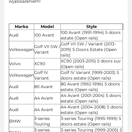
wyposażeniem!
Marka
Model
Style
100 Avant (1991-1994) 5 doors
Audi
100 Avant
estate (Open rails)
Golf VII SW / Variant (2013-
Golf VII SW /
Volkswagen
2019) 5 Doors Estate (Open
Variant
rails)
XC90 (2003-2015) 5 doors suv
Volvo
XC90
(Open rails)
Golf IV
Golf IV Variant (1999-2003) 5
Volkswagen
Variant
doors estate (Open rails)
80 Avant (1992-1996) 5 doors
Audi
80 Avant
estate (Open rails)
A4 Avant (2001-2004) 5 doors
Audi
A4 Avant
estate (Open rails)
A4 Avant (2004-2008) 5 doors
Audi
A4 Avant
estate (Open rails)
3-series
3-series Touring (1995-1999) 5
BMW
Touring
doors estate (Open rails)
3-series
3-series Touring (1999-2005) 5