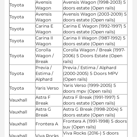
Avensis
Avensis Wagon (1998-2003) 5
Toyota
Wagon
doors estate (Open rails)
Avensis
Avensis Wagon (2003-2009) 5
Toyota
Wagon
doors estate (Open rails)
Carina E
Carina E Wagon (1992-1997) 5
Toyota
Wagon
doors estate (Open rails)
Carina II
Carina II Wagon (1987-1992) 5
Toyota
Wagon
doors estate (Open rails)
Corolla
Corolla Wagon / Break (1997-
Toyota
Wagon /
2006) 5 Doors Estate (Open
Break
rails)
Previa /
Previa / Estima / Alphard
Toyota
Estima /
(2000-2005) 5 Doors MPV
Alphard
(Open rails)
Yaris Verso (1999-2005) 5
Toyota
Yaris Verso
doors mpv (Open rails)
Astra F
Astra F Break (1991-1997) 5
Vauxhall
Break
doors estate (Open rails)
Astra G
Astra G Break (1998-2004) 5
Vauxhall
Break
doors estate (Open rails)
Frontera A (1991-1998) 5 doors
Vauxhall
Frontera A
suv (Open rails)
Viva Rocks (2016-) 5 doors
Vauxhall
Viva Rocks