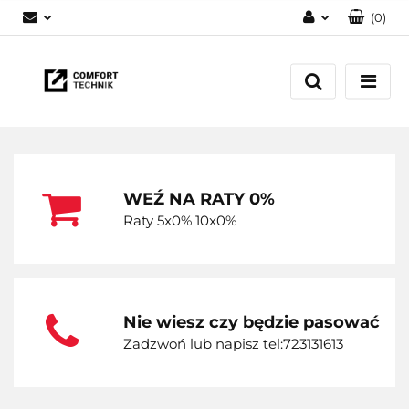
(
0
)
Zaloguj się
Zarejestruj się
Dodaj zgłoszenie
WEŹ NA RATY 0%
Raty 5x0% 10x0%
Nie wiesz czy będzie pasować
Zadzwoń lub napisz tel:723131613