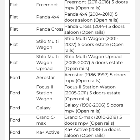
Freemont (2011-2016) 5 doors
Fiat
Freemont
mpv (Open rails)
Panda 4x4 (2004-2010) 5
Fiat
Panda 4x4
doors saloon (Open rails)
Panda Cross (2014-) 5 doors
Fiat
Panda Cross
saloon (Open rails)
Stilo Multi Wagon (2001-
Stilo Multi
Fiat
2007) 5 doors estate (Open
Wagon
rails)
Stilo Multi
Stilo Multi Wagon Uproad
Fiat
Wagon
(2005-2007) 5 doors estate
Uproad
(Open rails)
Aerostar (1986-1997) 5 doors
Ford
Aerostar
mpv (Open rails)
Focus II
Focus II Station Wagon
Ford
Station
(2005-2011) 5 doors estate
Wagon
(Open rails)
Galaxy (1996-2006) 5 doors
Ford
Galaxy
mpv (Open rails)
Grand C-
Grand C-max (2010-2019) 5
Ford
max
doors mpv (Open rails)
Ka+ Active (2018-) 5 doors
Ford
Ka+ Active
saloon (Open rails)