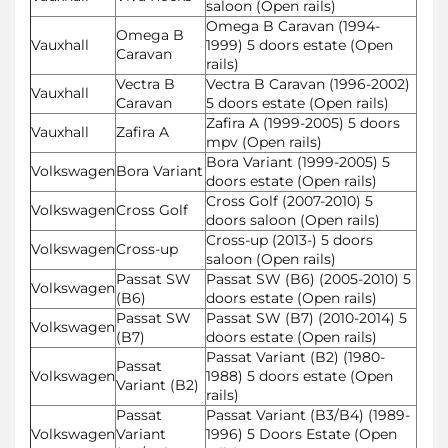
saloon (Open rails)
Omega B Caravan (1994-
Omega B
Vauxhall
1999) 5 doors estate (Open
Caravan
rails)
Vectra B
Vectra B Caravan (1996-2002)
Vauxhall
Caravan
5 doors estate (Open rails)
Zafira A (1999-2005) 5 doors
Vauxhall
Zafira A
mpv (Open rails)
Bora Variant (1999-2005) 5
Volkswagen
Bora Variant
doors estate (Open rails)
Cross Golf (2007-2010) 5
Volkswagen
Cross Golf
doors saloon (Open rails)
Cross-up (2013-) 5 doors
Volkswagen
Cross-up
saloon (Open rails)
Passat SW
Passat SW (B6) (2005-2010) 5
Volkswagen
(B6)
doors estate (Open rails)
Passat SW
Passat SW (B7) (2010-2014) 5
Volkswagen
(B7)
doors estate (Open rails)
Passat Variant (B2) (1980-
Passat
Volkswagen
1988) 5 doors estate (Open
Variant (B2)
rails)
Passat
Passat Variant (B3/B4) (1989-
Volkswagen
Variant
1996) 5 Doors Estate (Open