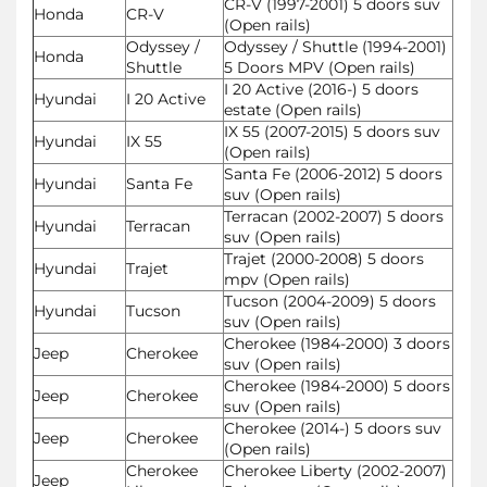
CR-V (1997-2001) 5 doors suv
Honda
CR-V
(Open rails)
Odyssey /
Odyssey / Shuttle (1994-2001)
Honda
Shuttle
5 Doors MPV (Open rails)
I 20 Active (2016-) 5 doors
Hyundai
I 20 Active
estate (Open rails)
IX 55 (2007-2015) 5 doors suv
Hyundai
IX 55
(Open rails)
Santa Fe (2006-2012) 5 doors
Hyundai
Santa Fe
suv (Open rails)
Terracan (2002-2007) 5 doors
Hyundai
Terracan
suv (Open rails)
Trajet (2000-2008) 5 doors
Hyundai
Trajet
mpv (Open rails)
Tucson (2004-2009) 5 doors
Hyundai
Tucson
suv (Open rails)
Cherokee (1984-2000) 3 doors
Jeep
Cherokee
suv (Open rails)
Cherokee (1984-2000) 5 doors
Jeep
Cherokee
suv (Open rails)
Cherokee (2014-) 5 doors suv
Jeep
Cherokee
(Open rails)
Cherokee
Cherokee Liberty (2002-2007)
Jeep