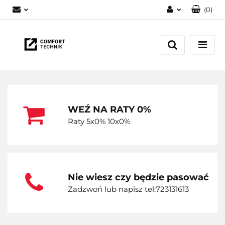
(
0
)
Zaloguj się
Zarejestruj się
Dodaj zgłoszenie
WEŹ NA RATY 0%
Raty 5x0% 10x0%
Nie wiesz czy będzie pasować
Zadzwoń lub napisz tel:723131613