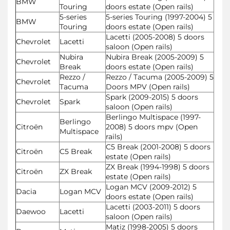
BMW
Touring
doors estate (Open rails)
5-series
5-series Touring (1997-2004) 5
BMW
Touring
doors estate (Open rails)
Lacetti (2005-2008) 5 doors
Chevrolet
Lacetti
saloon (Open rails)
Nubira
Nubira Break (2005-2009) 5
Chevrolet
Break
doors estate (Open rails)
Rezzo /
Rezzo / Tacuma (2005-2009) 5
Chevrolet
Tacuma
Doors MPV (Open rails)
Spark (2009-2015) 5 doors
Chevrolet
Spark
saloon (Open rails)
Berlingo Multispace (1997-
Berlingo
Citroën
2008) 5 doors mpv (Open
Multispace
rails)
C5 Break (2001-2008) 5 doors
Citroën
C5 Break
estate (Open rails)
ZX Break (1994-1998) 5 doors
Citroën
ZX Break
estate (Open rails)
Logan MCV (2009-2012) 5
Dacia
Logan MCV
doors estate (Open rails)
Lacetti (2003-2011) 5 doors
Daewoo
Lacetti
saloon (Open rails)
Matiz (1998-2005) 5 doors