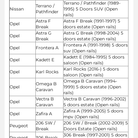
Terrano / Pathfinder (1989-
Terrano /
Nissan
1995) 5 Doors SUV (Open
Pathfinder
rails)
Astra F
Astra F Break (1991-1997) 5
Opel
Break
doors estate (Open rails)
Astra G
Astra G Break (1998-2004) 5
Opel
Break
doors estate (Open rails)
Frontera A (1991-1998) 5 doors
Opel
Frontera A
suv (Open rails)
Kadett E (1984-1995) 5 doors
Opel
Kadett E
saloon (Open rails)
Karl Rocks (2016-) 5 doors
Opel
Karl Rocks
saloon (Open rails)
Omega B Caravan (1994-
Omega B
Opel
1999) 5 doors estate (Open
Caravan
rails)
Vectra B
Vectra B Caravan (1996-2002)
Opel
Caravan
5 doors estate (Open rails)
Zafira A (1999-2005) 5 doors
Opel
Zafira A
mpv (Open rails)
206 SW /
206 SW / Break (2002-2009) 5
Peugeot
Break
Doors Estate (Open rails)
306 Break (1997-2001) 5 doors
Peugeot
306 Break