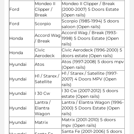
Mondeo II
Mondeo II Clipper / Break
Ford
Clipper /
(2000-2007) 5 Doors Estate
Break
(Open rails)
Scorpio (1985-1994) 5 doors
Ford
Scorpio
saloon (Open rails)
Accord Wag / Break (1993-
Accord Wag
Honda
1998) 5 Doors Estate (Open
/ Break
rails)
Civic
Civic Aerodeck (1996-2000) 5
Honda
Aerodeck
doors estate (Open rails)
Atos (1997-2008) 5 doors mpv
Hyundai
Atos
(Open rails)
H1 / Starex / Satellite (1997-
H1 / Starex /
Hyundai
2007) 4 Doors MPV (Open
Satellite
rails)
I 30 Cw (2007-2012) 5 doors
Hyundai
I 30 Cw
estate (Open rails)
Lantra /
Lantra / Elantra Wagon (1996-
Hyundai
Elantra
2000) 5 Doors Estate (Open
Wagon
rails)
Matrix (2001-2010) 5 doors
Hyundai
Matrix
mpv (Open rails)
Santa Fe (2001-2006) 5 doors
Hyundai
Santa Fe