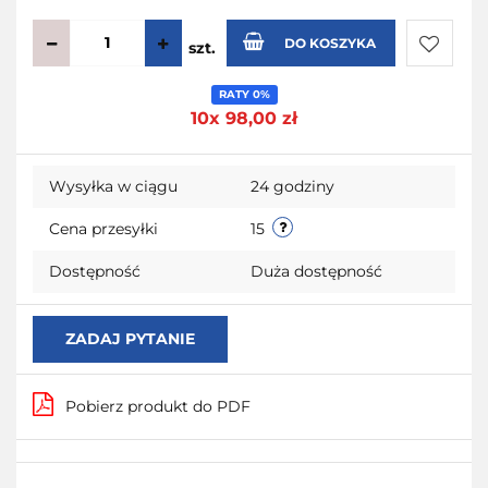
DO KOSZYKA
szt.
Do
RATY 0%
10x 98,00 zł
przecho
Wysyłka w ciągu
24 godziny
Cena przesyłki
15
Dostępność
Duża dostępność
ZADAJ PYTANIE
Pobierz produkt do PDF