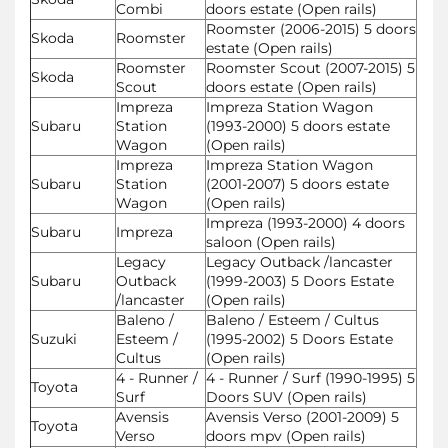
Combi
doors estate (Open rails)
Roomster (2006-2015) 5 doors
Skoda
Roomster
estate (Open rails)
Roomster
Roomster Scout (2007-2015) 5
Skoda
Scout
doors estate (Open rails)
Impreza
Impreza Station Wagon
Subaru
Station
(1993-2000) 5 doors estate
Wagon
(Open rails)
Impreza
Impreza Station Wagon
Subaru
Station
(2001-2007) 5 doors estate
Wagon
(Open rails)
Impreza (1993-2000) 4 doors
Subaru
Impreza
saloon (Open rails)
Legacy
Legacy Outback /lancaster
Subaru
Outback
(1999-2003) 5 Doors Estate
/lancaster
(Open rails)
Baleno /
Baleno / Esteem / Cultus
Suzuki
Esteem /
(1995-2002) 5 Doors Estate
Cultus
(Open rails)
4 - Runner /
4 - Runner / Surf (1990-1995) 5
Toyota
Surf
Doors SUV (Open rails)
Avensis
Avensis Verso (2001-2009) 5
Toyota
Verso
doors mpv (Open rails)