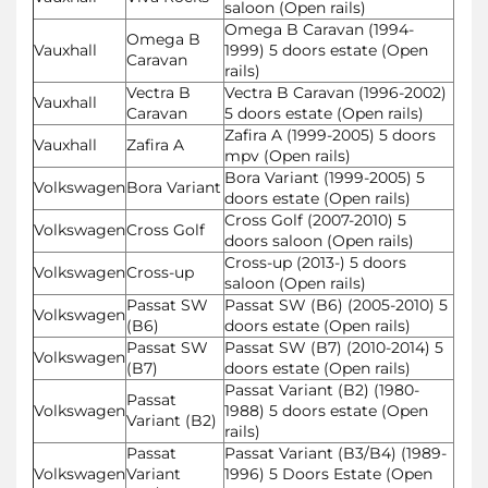
saloon (Open rails)
Omega B Caravan (1994-
Omega B
Vauxhall
1999) 5 doors estate (Open
Caravan
rails)
Vectra B
Vectra B Caravan (1996-2002)
Vauxhall
Caravan
5 doors estate (Open rails)
Zafira A (1999-2005) 5 doors
Vauxhall
Zafira A
mpv (Open rails)
Bora Variant (1999-2005) 5
Volkswagen
Bora Variant
doors estate (Open rails)
Cross Golf (2007-2010) 5
Volkswagen
Cross Golf
doors saloon (Open rails)
Cross-up (2013-) 5 doors
Volkswagen
Cross-up
saloon (Open rails)
Passat SW
Passat SW (B6) (2005-2010) 5
Volkswagen
(B6)
doors estate (Open rails)
Passat SW
Passat SW (B7) (2010-2014) 5
Volkswagen
(B7)
doors estate (Open rails)
Passat Variant (B2) (1980-
Passat
Volkswagen
1988) 5 doors estate (Open
Variant (B2)
rails)
Passat
Passat Variant (B3/B4) (1989-
Volkswagen
Variant
1996) 5 Doors Estate (Open