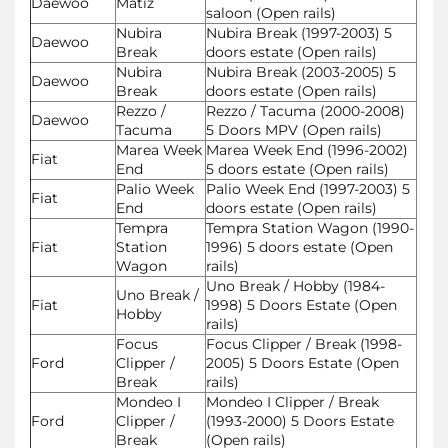
Daewoo
Matiz
saloon (Open rails)
Nubira
Nubira Break (1997-2003) 5
Daewoo
Break
doors estate (Open rails)
Nubira
Nubira Break (2003-2005) 5
Daewoo
Break
doors estate (Open rails)
Rezzo /
Rezzo / Tacuma (2000-2008)
Daewoo
Tacuma
5 Doors MPV (Open rails)
Marea Week
Marea Week End (1996-2002)
Fiat
End
5 doors estate (Open rails)
Palio Week
Palio Week End (1997-2003) 5
Fiat
End
doors estate (Open rails)
Tempra
Tempra Station Wagon (1990-
Fiat
Station
1996) 5 doors estate (Open
Wagon
rails)
Uno Break / Hobby (1984-
Uno Break /
Fiat
1998) 5 Doors Estate (Open
Hobby
rails)
Focus
Focus Clipper / Break (1998-
Ford
Clipper /
2005) 5 Doors Estate (Open
Break
rails)
Mondeo I
Mondeo I Clipper / Break
Ford
Clipper /
(1993-2000) 5 Doors Estate
Break
(Open rails)