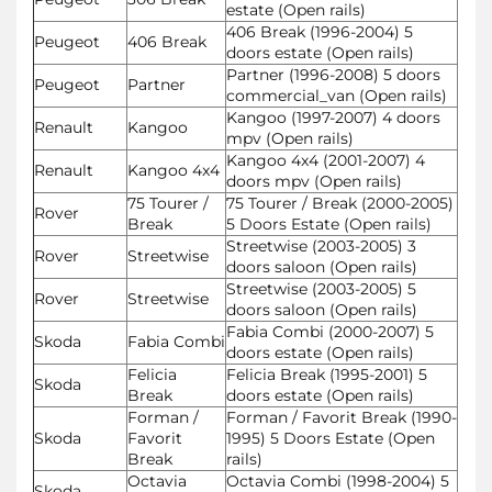
estate (Open rails)
406 Break (1996-2004) 5
Peugeot
406 Break
doors estate (Open rails)
Partner (1996-2008) 5 doors
Peugeot
Partner
commercial_van (Open rails)
Kangoo (1997-2007) 4 doors
Renault
Kangoo
mpv (Open rails)
Kangoo 4x4 (2001-2007) 4
Renault
Kangoo 4x4
doors mpv (Open rails)
75 Tourer /
75 Tourer / Break (2000-2005)
Rover
Break
5 Doors Estate (Open rails)
Streetwise (2003-2005) 3
Rover
Streetwise
doors saloon (Open rails)
Streetwise (2003-2005) 5
Rover
Streetwise
doors saloon (Open rails)
Fabia Combi (2000-2007) 5
Skoda
Fabia Combi
doors estate (Open rails)
Felicia
Felicia Break (1995-2001) 5
Skoda
Break
doors estate (Open rails)
Forman /
Forman / Favorit Break (1990-
Skoda
Favorit
1995) 5 Doors Estate (Open
Break
rails)
Octavia
Octavia Combi (1998-2004) 5
Skoda