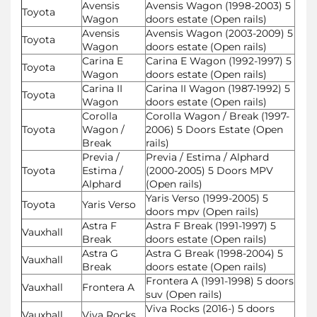
Avensis
Avensis Wagon (1998-2003) 5
Toyota
Wagon
doors estate (Open rails)
Avensis
Avensis Wagon (2003-2009) 5
Toyota
Wagon
doors estate (Open rails)
Carina E
Carina E Wagon (1992-1997) 5
Toyota
Wagon
doors estate (Open rails)
Carina II
Carina II Wagon (1987-1992) 5
Toyota
Wagon
doors estate (Open rails)
Corolla
Corolla Wagon / Break (1997-
Toyota
Wagon /
2006) 5 Doors Estate (Open
Break
rails)
Previa /
Previa / Estima / Alphard
Toyota
Estima /
(2000-2005) 5 Doors MPV
Alphard
(Open rails)
Yaris Verso (1999-2005) 5
Toyota
Yaris Verso
doors mpv (Open rails)
Astra F
Astra F Break (1991-1997) 5
Vauxhall
Break
doors estate (Open rails)
Astra G
Astra G Break (1998-2004) 5
Vauxhall
Break
doors estate (Open rails)
Frontera A (1991-1998) 5 doors
Vauxhall
Frontera A
suv (Open rails)
Viva Rocks (2016-) 5 doors
Vauxhall
Viva Rocks