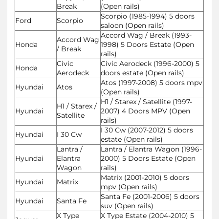
Break
(Open rails)
Scorpio (1985-1994) 5 doors
Ford
Scorpio
saloon (Open rails)
Accord Wag / Break (1993-
Accord Wag
Honda
1998) 5 Doors Estate (Open
/ Break
rails)
Civic
Civic Aerodeck (1996-2000) 5
Honda
Aerodeck
doors estate (Open rails)
Atos (1997-2008) 5 doors mpv
Hyundai
Atos
(Open rails)
H1 / Starex / Satellite (1997-
H1 / Starex /
Hyundai
2007) 4 Doors MPV (Open
Satellite
rails)
I 30 Cw (2007-2012) 5 doors
Hyundai
I 30 Cw
estate (Open rails)
Lantra /
Lantra / Elantra Wagon (1996-
Hyundai
Elantra
2000) 5 Doors Estate (Open
Wagon
rails)
Matrix (2001-2010) 5 doors
Hyundai
Matrix
mpv (Open rails)
Santa Fe (2001-2006) 5 doors
Hyundai
Santa Fe
suv (Open rails)
X Type
X Type Estate (2004-2010) 5