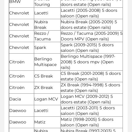
BMW
Touring
doors estate (Open rails)
Lacetti (2005-2008) 5 doors
Chevrolet
Lacetti
saloon (Open rails)
Nubira
Nubira Break (2005-2009) 5
Chevrolet
Break
doors estate (Open rails)
Rezzo /
Rezzo / Tacuma (2005-2009) 5
Chevrolet
Tacuma
Doors MPV (Open rails)
Spark (2009-2015) 5 doors
Chevrolet
Spark
saloon (Open rails)
Berlingo Multispace (1997-
Berlingo
Citroën
2008) 5 doors mpv (Open
Multispace
rails)
C5 Break (2001-2008) 5 doors
Citroën
C5 Break
estate (Open rails)
ZX Break (1994-1998) 5 doors
Citroën
ZX Break
estate (Open rails)
Logan MCV (2009-2012) 5
Dacia
Logan MCV
doors estate (Open rails)
Lacetti (2003-2011) 5 doors
Daewoo
Lacetti
saloon (Open rails)
Matiz (1998-2005) 5 doors
Daewoo
Matiz
saloon (Open rails)
Nubira
Nubira Break (1997-2003) 5