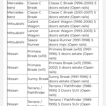
Mercedes-
Classe C
Classe C Break (1996-2000) 5
benz
Break
doors estate (Open rails)
Mercedes-
Classe C
Classe C Break (2001-2007) 5
benz
Break
doors estate (Open rails)
Galant
Galant Wagon (1996-2006) 5
Mitsubishi
Wagon
doors estate (Open rails)
Lancer
Lancer Wagon (1993-2003) 5
Mitsubishi
Wagon
doors estate (Open rails)
Space
Space Runner (1991-1998) 5
Mitsubishi
Runner
doors mpv (Open rails)
Primera Break (w10) (1991-
Primera
Nissan
1996) 5 doors estate (Open
Break (w10)
rails)
Primera Break (w11) (1996-
Primera
Nissan
2002) 5 doors estate (Open
Break (w11)
rails)
Sunny Break (1991-1996) 5
Nissan
Sunny Break
doors estate (Open rails)
Terrano / Pathfinder (1986-
Terrano /
Nissan
1995) 3 Doors SUV (Open
Pathfinder
rails)
Terrano / Pathfinder (1989-
Terrano /
Nissan
1995) 5 Doors SUV (Open