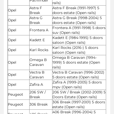
Pathfinder
rails)
Astra F
Astra F Break (1991-1997) 5
Opel
Break
doors estate (Open rails)
Astra G
Astra G Break (1998-2004) 5
Opel
Break
doors estate (Open rails)
Frontera A (1991-1998) 5 doors
Opel
Frontera A
suv (Open rails)
Kadett E (1984-1995) 5 doors
Opel
Kadett E
saloon (Open rails)
Karl Rocks (2016-) 5 doors
Opel
Karl Rocks
saloon (Open rails)
Omega B Caravan (1994-
Omega B
Opel
1999) 5 doors estate (Open
Caravan
rails)
Vectra B
Vectra B Caravan (1996-2002)
Opel
Caravan
5 doors estate (Open rails)
Zafira A (1999-2005) 5 doors
Opel
Zafira A
mpv (Open rails)
206 SW /
206 SW / Break (2002-2009) 5
Peugeot
Break
Doors Estate (Open rails)
306 Break (1997-2001) 5 doors
Peugeot
306 Break
estate (Open rails)
406 Break (1996-2004) 5