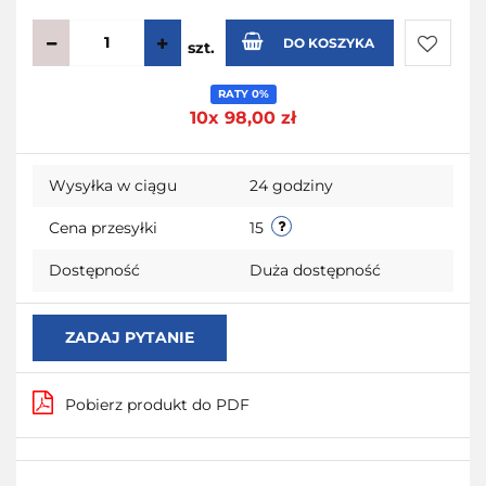
DO KOSZYKA
szt.
Do
RATY 0%
10x 98,00 zł
przecho
Wysyłka w ciągu
24 godziny
Cena przesyłki
15
Dostępność
Duża dostępność
ZADAJ PYTANIE
Pobierz produkt do PDF