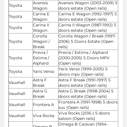
Avensis
Avensis Wagon (2003-2009) 5
Toyota
Wagon
doors estate (Open rails)
Carina E
Carina E Wagon (1992-1997) 5
Toyota
Wagon
doors estate (Open rails)
Carina II
Carina II Wagon (1987-1992) 5
Toyota
Wagon
doors estate (Open rails)
Corolla
Corolla Wagon / Break (1997-
Toyota
Wagon /
2006) 5 Doors Estate (Open
Break
rails)
Previa /
Previa / Estima / Alphard
Toyota
Estima /
(2000-2005) 5 Doors MPV
Alphard
(Open rails)
Yaris Verso (1999-2005) 5
Toyota
Yaris Verso
doors mpv (Open rails)
Astra F
Astra F Break (1991-1997) 5
Vauxhall
Break
doors estate (Open rails)
Astra G
Astra G Break (1998-2004) 5
Vauxhall
Break
doors estate (Open rails)
Frontera A (1991-1998) 5 doors
Vauxhall
Frontera A
suv (Open rails)
Viva Rocks (2016-) 5 doors
Vauxhall
Viva Rocks
saloon (Open rails)
Omega B Caravan (1994-
Omega B