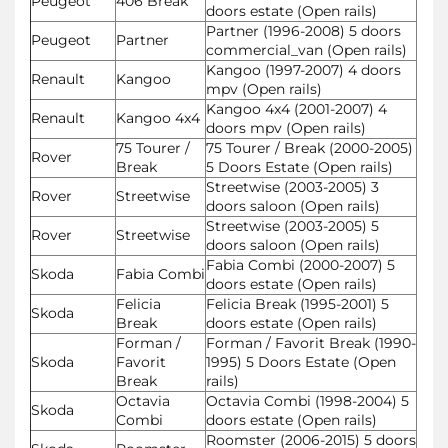
Peugeot
406 Break
doors estate (Open rails)
Partner (1996-2008) 5 doors
Peugeot
Partner
commercial_van (Open rails)
Kangoo (1997-2007) 4 doors
Renault
Kangoo
mpv (Open rails)
Kangoo 4x4 (2001-2007) 4
Renault
Kangoo 4x4
doors mpv (Open rails)
75 Tourer /
75 Tourer / Break (2000-2005)
Rover
Break
5 Doors Estate (Open rails)
Streetwise (2003-2005) 3
Rover
Streetwise
doors saloon (Open rails)
Streetwise (2003-2005) 5
Rover
Streetwise
doors saloon (Open rails)
Fabia Combi (2000-2007) 5
Skoda
Fabia Combi
doors estate (Open rails)
Felicia
Felicia Break (1995-2001) 5
Skoda
Break
doors estate (Open rails)
Forman /
Forman / Favorit Break (1990-
Skoda
Favorit
1995) 5 Doors Estate (Open
Break
rails)
Octavia
Octavia Combi (1998-2004) 5
Skoda
Combi
doors estate (Open rails)
Roomster (2006-2015) 5 doors