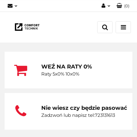
(
0
)
Zaloguj się
Zarejestruj się
Dodaj zgłoszenie
WEŹ NA RATY 0%
Raty 5x0% 10x0%
Nie wiesz czy będzie pasować
Zadzwoń lub napisz tel:723131613