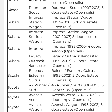
Skoda
Roomster
estate (Open rails)
Roomster
Roomster Scout (2007-2015) 5
Skoda
Scout
doors estate (Open rails)
Impreza
Impreza Station Wagon
Subaru
Station
(1993-2000) 5 doors estate
Wagon
(Open rails)
Impreza
Impreza Station Wagon
Subaru
Station
(2001-2007) 5 doors estate
Wagon
(Open rails)
Impreza (1993-2000) 4 doors
Subaru
Impreza
saloon (Open rails)
Legacy
Legacy Outback /lancaster
Subaru
Outback
(1999-2003) 5 Doors Estate
/lancaster
(Open rails)
Baleno /
Baleno / Esteem / Cultus
Suzuki
Esteem /
(1995-2002) 5 Doors Estate
Cultus
(Open rails)
4 - Runner /
4 - Runner / Surf (1990-1995) 5
Toyota
Surf
Doors SUV (Open rails)
Avensis
Avensis Verso (2001-2009) 5
Toyota
Verso
doors mpv (Open rails)
Avensis
Avensis Wagon (1998-2003) 5
Toyota
Wagon
doors estate (Open rails)