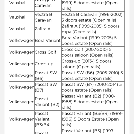
Vauxhall
1999) 5 doors estate (Open
Caravan
rails)
Vectra B
Vectra B Caravan (1996-2002)
Vauxhall
Caravan
5 doors estate (Open rails)
Zafira A (1999-2005) 5 doors
Vauxhall
Zafira A
mpv (Open rails)
Bora Variant (1999-2005) 5
Volkswagen
Bora Variant
doors estate (Open rails)
Cross Golf (2007-2010) 5
Volkswagen
Cross Golf
doors saloon (Open rails)
Cross-up (2013-) 5 doors
Volkswagen
Cross-up
saloon (Open rails)
Passat SW
Passat SW (B6) (2005-2010) 5
Volkswagen
(B6)
doors estate (Open rails)
Passat SW
Passat SW (B7) (2010-2014) 5
Volkswagen
(B7)
doors estate (Open rails)
Passat Variant (B2) (1980-
Passat
Volkswagen
1988) 5 doors estate (Open
Variant (B2)
rails)
Passat
Passat Variant (B3/B4) (1989-
Volkswagen
Variant
1996) 5 Doors Estate (Open
(B3/B4)
rails)
Passat Variant (B5) (1997-
Passat