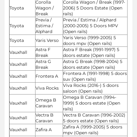
Corolla
Corolla Wagon / Break (1997-
Toyota
Wagon /
2006) 5 Doors Estate (Open
Break
rails)
Previa /
Previa / Estima / Alphard
Toyota
Estima /
(2000-2005) 5 Doors MPV
Alphard
(Open rails)
Yaris Verso (1999-2005) 5
Toyota
Yaris Verso
doors mpv (Open rails)
Astra F
Astra F Break (1991-1997) 5
Vauxhall
Break
doors estate (Open rails)
Astra G
Astra G Break (1998-2004) 5
Vauxhall
Break
doors estate (Open rails)
Frontera A (1991-1998) 5 doors
Vauxhall
Frontera A
suv (Open rails)
Viva Rocks (2016-) 5 doors
Vauxhall
Viva Rocks
saloon (Open rails)
Omega B Caravan (1994-
Omega B
Vauxhall
1999) 5 doors estate (Open
Caravan
rails)
Vectra B
Vectra B Caravan (1996-2002)
Vauxhall
Caravan
5 doors estate (Open rails)
Zafira A (1999-2005) 5 doors
Vauxhall
Zafira A
mpv (Open rails)