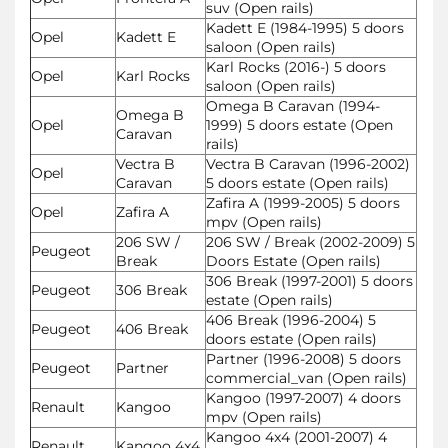
suv (Open rails)
Kadett E (1984-1995) 5 doors
Opel
Kadett E
saloon (Open rails)
Karl Rocks (2016-) 5 doors
Opel
Karl Rocks
saloon (Open rails)
Omega B Caravan (1994-
Omega B
Opel
1999) 5 doors estate (Open
Caravan
rails)
Vectra B
Vectra B Caravan (1996-2002)
Opel
Caravan
5 doors estate (Open rails)
Zafira A (1999-2005) 5 doors
Opel
Zafira A
mpv (Open rails)
206 SW /
206 SW / Break (2002-2009) 5
Peugeot
Break
Doors Estate (Open rails)
306 Break (1997-2001) 5 doors
Peugeot
306 Break
estate (Open rails)
406 Break (1996-2004) 5
Peugeot
406 Break
doors estate (Open rails)
Partner (1996-2008) 5 doors
Peugeot
Partner
commercial_van (Open rails)
Kangoo (1997-2007) 4 doors
Renault
Kangoo
mpv (Open rails)
Kangoo 4x4 (2001-2007) 4
Renault
Kangoo 4x4