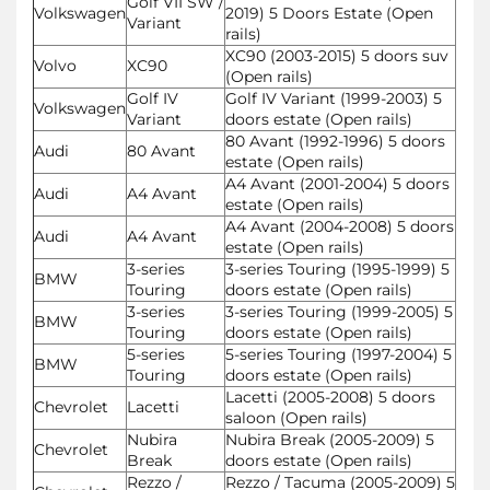
Golf VII SW /
Volkswagen
2019) 5 Doors Estate (Open
Variant
rails)
XC90 (2003-2015) 5 doors suv
Volvo
XC90
(Open rails)
Golf IV
Golf IV Variant (1999-2003) 5
Volkswagen
Variant
doors estate (Open rails)
80 Avant (1992-1996) 5 doors
Audi
80 Avant
estate (Open rails)
A4 Avant (2001-2004) 5 doors
Audi
A4 Avant
estate (Open rails)
A4 Avant (2004-2008) 5 doors
Audi
A4 Avant
estate (Open rails)
3-series
3-series Touring (1995-1999) 5
BMW
Touring
doors estate (Open rails)
3-series
3-series Touring (1999-2005) 5
BMW
Touring
doors estate (Open rails)
5-series
5-series Touring (1997-2004) 5
BMW
Touring
doors estate (Open rails)
Lacetti (2005-2008) 5 doors
Chevrolet
Lacetti
saloon (Open rails)
Nubira
Nubira Break (2005-2009) 5
Chevrolet
Break
doors estate (Open rails)
Rezzo /
Rezzo / Tacuma (2005-2009) 5