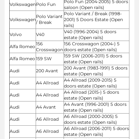
Polo Fun (2004-2005) 5 doors
Volkswagen
Polo Fun
saloon (Open rails)
Polo Variant / Break (1998-
Polo Variant
Volkswagen
2001) 5 Doors Estate (Open
/ Break
rails)
V40 (1996-2004) 5 doors
Volvo
V40
estate (Open rails)
156
156 Crosswagon (2004-) 5
Alfa Romeo
Crosswagon
doors estate (Open rails)
159 SW (2006-2011) 5 doors
Alfa Romeo
159 SW
estate (Open rails)
200 Avant (1983-1991) 5 doors
Audi
200 Avant
estate (Open rails)
A4 Allroad (2009-2015) 5
Audi
A4 Allroad
doors estate (Open rails)
A4 Allroad (2015-) 5 doors
Audi
A4 Allroad
estate (Open rails)
A4 Avant (1996-2001) 5 doors
Audi
A4 Avant
estate (Open rails)
A6 Allroad (2000-2005) 5
Audi
A6 Allroad
doors estate (Open rails)
A6 Allroad (2006-2011) 5 doors
Audi
A6 Allroad
estate (Open rails)