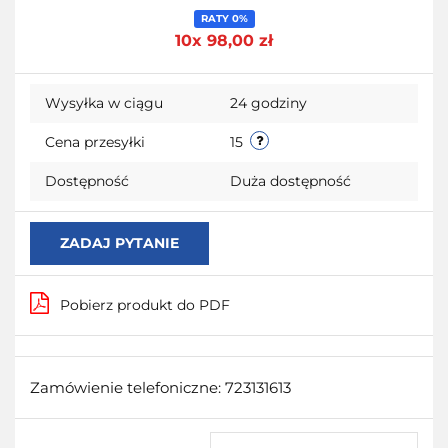
Do
RATY 0%
10x 98,00 zł
przecho
Wysyłka w ciągu
24 godziny
Cena przesyłki
15
Dostępność
Duża dostępność
ZADAJ PYTANIE
Pobierz produkt do PDF
Zamówienie telefoniczne: 723131613