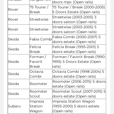
doors mpv (Open rails)
75 Tourer /
75 Tourer / Break (2000-2005)
Rover
Break
5 Doors Estate (Open rails)
Streetwise (2003-2005) 3
Rover
Streetwise
doors saloon (Open rails)
Streetwise (2003-2005) 5
Rover
Streetwise
doors saloon (Open rails)
Fabia Combi (2000-2007) 5
Skoda
Fabia Combi
doors estate (Open rails)
Felicia
Felicia Break (1995-2001) 5
Skoda
Break
doors estate (Open rails)
Forman /
Forman / Favorit Break (1990-
Skoda
Favorit
1995) 5 Doors Estate (Open
Break
rails)
Octavia
Octavia Combi (1998-2004) 5
Skoda
Combi
doors estate (Open rails)
Roomster (2006-2015) 5 doors
Skoda
Roomster
estate (Open rails)
Roomster
Roomster Scout (2007-2015) 5
Skoda
Scout
doors estate (Open rails)
Impreza
Impreza Station Wagon
Subaru
Station
(1993-2000) 5 doors estate
Wagon
(Open rails)