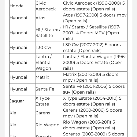
Civic
Civic Aerodeck (1996-2000) 5
Honda
Aerodeck
doors estate (Open rails)
Atos (1997-2008) 5 doors mpv
Hyundai
Atos
(Open rails)
H1 / Starex / Satellite (1997-
H1 / Starex /
Hyundai
2007) 4 Doors MPV (Open
Satellite
rails)
I 30 Cw (2007-2012) 5 doors
Hyundai
I 30 Cw
estate (Open rails)
Lantra /
Lantra / Elantra Wagon (1996-
Hyundai
Elantra
2000) 5 Doors Estate (Open
Wagon
rails)
Matrix (2001-2010) 5 doors
Hyundai
Matrix
mpv (Open rails)
Santa Fe (2001-2006) 5 doors
Hyundai
Santa Fe
suv (Open rails)
X Type
X Type Estate (2004-2010) 5
Jaguar
Estate
doors estate (Open rails)
Carens (2000-2006) 5 doors
Kia
Carens
mpv (Open rails)
Rio Wagon (2005-2011) 5
Kia
Rio Wagon
doors estate (Open rails)
Sorento (2003-2009) 5 doors
Kia
Sorento