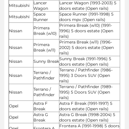
Lancer
Lancer Wagon (1993-2003) 5
Mitsubishi
Wagon
doors estate (Open rails)
Space
Space Runner (1991-1998) 5
Mitsubishi
Runner
doors mpv (Open rails)
Primera Break (w10) (1991-
Primera
Nissan
1996) 5 doors estate (Open
Break (w10)
rails)
Primera Break (w11) (1996-
Primera
Nissan
2002) 5 doors estate (Open
Break (w11)
rails)
Sunny Break (1991-1996) 5
Nissan
Sunny Break
doors estate (Open rails)
Terrano / Pathfinder (1986-
Terrano /
Nissan
1995) 3 Doors SUV (Open
Pathfinder
rails)
Terrano / Pathfinder (1989-
Terrano /
Nissan
1995) 5 Doors SUV (Open
Pathfinder
rails)
Astra F
Astra F Break (1991-1997) 5
Opel
Break
doors estate (Open rails)
Astra G
Astra G Break (1998-2004) 5
Opel
Break
doors estate (Open rails)
Frontera A (1991-1998) 5 doors
Opel
Frontera A