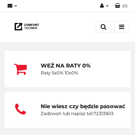
(
0
)
Zaloguj się
Zarejestruj się
Dodaj zgłoszenie
WEŹ NA RATY 0%
Raty 5x0% 10x0%
Nie wiesz czy będzie pasować
Zadzwoń lub napisz tel:723131613