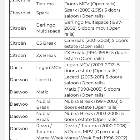
Chevrolet
Tacuma
Doors MPV (Open rails)
Spark (2009-2015) 5 doors
Chevrolet
Spark
saloon (Open rails)
Berlingo Multispace (1997-
Berlingo
Citroën
2008) 5 doors mpv (Open
Multispace
rails)
C5 Break (2001-2008) 5 doors
Citroën
C5 Break
estate (Open rails)
ZX Break (1994-1998) 5 doors
Citroën
ZX Break
estate (Open rails)
Logan MCV (2009-2012) 5
Dacia
Logan MCV
doors estate (Open rails)
Lacetti (2003-2011) 5 doors
Daewoo
Lacetti
saloon (Open rails)
Matiz (1998-2005) 5 doors
Daewoo
Matiz
saloon (Open rails)
Nubira
Nubira Break (1997-2003) 5
Daewoo
Break
doors estate (Open rails)
Nubira
Nubira Break (2003-2005) 5
Daewoo
Break
doors estate (Open rails)
Rezzo /
Rezzo / Tacuma (2000-2008)
Daewoo
Tacuma
5 Doors MPV (Open rails)
Marea Week
Marea Week End (1996-2002)