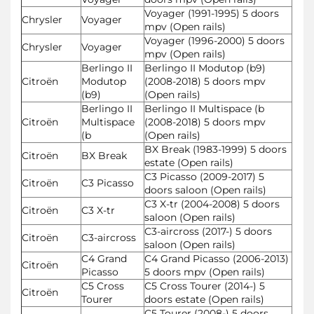
Voyager (1991-1995) 5 doors
Chrysler
Voyager
mpv (Open rails)
Voyager (1996-2000) 5 doors
Chrysler
Voyager
mpv (Open rails)
Berlingo II
Berlingo II Modutop (b9)
Citroën
Modutop
(2008-2018) 5 doors mpv
(b9)
(Open rails)
Berlingo II
Berlingo II Multispace (b
Citroën
Multispace
(2008-2018) 5 doors mpv
(b
(Open rails)
BX Break (1983-1999) 5 doors
Citroën
BX Break
estate (Open rails)
C3 Picasso (2009-2017) 5
Citroën
C3 Picasso
doors saloon (Open rails)
C3 X-tr (2004-2008) 5 doors
Citroën
C3 X-tr
saloon (Open rails)
C3-aircross (2017-) 5 doors
Citroën
C3-aircross
saloon (Open rails)
C4 Grand
C4 Grand Picasso (2006-2013)
Citroën
Picasso
5 doors mpv (Open rails)
C5 Cross
C5 Cross Tourer (2014-) 5
Citroën
Tourer
doors estate (Open rails)
C5 Tourer (2008-) 5 doors