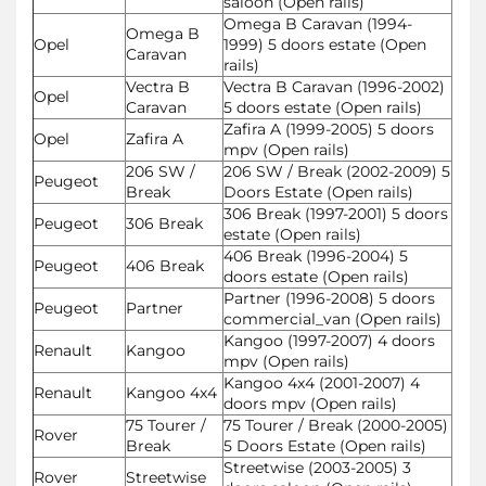
saloon (Open rails)
Omega B Caravan (1994-
Omega B
Opel
1999) 5 doors estate (Open
Caravan
rails)
Vectra B
Vectra B Caravan (1996-2002)
Opel
Caravan
5 doors estate (Open rails)
Zafira A (1999-2005) 5 doors
Opel
Zafira A
mpv (Open rails)
206 SW /
206 SW / Break (2002-2009) 5
Peugeot
Break
Doors Estate (Open rails)
306 Break (1997-2001) 5 doors
Peugeot
306 Break
estate (Open rails)
406 Break (1996-2004) 5
Peugeot
406 Break
doors estate (Open rails)
Partner (1996-2008) 5 doors
Peugeot
Partner
commercial_van (Open rails)
Kangoo (1997-2007) 4 doors
Renault
Kangoo
mpv (Open rails)
Kangoo 4x4 (2001-2007) 4
Renault
Kangoo 4x4
doors mpv (Open rails)
75 Tourer /
75 Tourer / Break (2000-2005)
Rover
Break
5 Doors Estate (Open rails)
Streetwise (2003-2005) 3
Rover
Streetwise