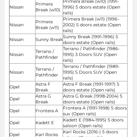
Primera Break (w10) (1991-
Primera
Nissan
1996) 5 doors estate (Open
Break (w10)
rails)
Primera Break (w11) (1996-
Primera
Nissan
2002) 5 doors estate (Open
Break (w11)
rails)
Sunny Break (1991-1996) 5
Nissan
Sunny Break
doors estate (Open rails)
Terrano / Pathfinder (1986-
Terrano /
Nissan
1995) 3 Doors SUV (Open
Pathfinder
rails)
Terrano / Pathfinder (1989-
Terrano /
Nissan
1995) 5 Doors SUV (Open
Pathfinder
rails)
Astra F
Astra F Break (1991-1997) 5
Opel
Break
doors estate (Open rails)
Astra G
Astra G Break (1998-2004) 5
Opel
Break
doors estate (Open rails)
Frontera A (1991-1998) 5 doors
Opel
Frontera A
suv (Open rails)
Kadett E (1984-1995) 5 doors
Opel
Kadett E
saloon (Open rails)
Karl Rocks (2016-) 5 doors
Opel
Karl Rocks