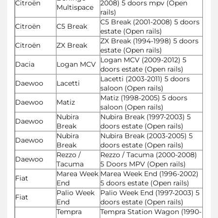
Citroën
2008) 5 doors mpv (Open
Multispace
rails)
C5 Break (2001-2008) 5 doors
Citroën
C5 Break
estate (Open rails)
ZX Break (1994-1998) 5 doors
Citroën
ZX Break
estate (Open rails)
Logan MCV (2009-2012) 5
Dacia
Logan MCV
doors estate (Open rails)
Lacetti (2003-2011) 5 doors
Daewoo
Lacetti
saloon (Open rails)
Matiz (1998-2005) 5 doors
Daewoo
Matiz
saloon (Open rails)
Nubira
Nubira Break (1997-2003) 5
Daewoo
Break
doors estate (Open rails)
Nubira
Nubira Break (2003-2005) 5
Daewoo
Break
doors estate (Open rails)
Rezzo /
Rezzo / Tacuma (2000-2008)
Daewoo
Tacuma
5 Doors MPV (Open rails)
Marea Week
Marea Week End (1996-2002)
Fiat
End
5 doors estate (Open rails)
Palio Week
Palio Week End (1997-2003) 5
Fiat
End
doors estate (Open rails)
Tempra
Tempra Station Wagon (1990-