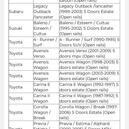
saloon (Open rails)
Legacy
Legacy Outback /lancaster
Subaru
Outback
(1999-2003) 5 Doors Estate
/lancaster
(Open rails)
Baleno /
Baleno / Esteem / Cultus
Suzuki
Esteem /
(1995-2002) 5 Doors Estate
Cultus
(Open rails)
4 - Runner /
4 - Runner / Surf (1990-1995) 5
Toyota
Surf
Doors SUV (Open rails)
Avensis
Avensis Verso (2001-2009) 5
Toyota
Verso
doors mpv (Open rails)
Avensis
Avensis Wagon (1998-2003) 5
Toyota
Wagon
doors estate (Open rails)
Avensis
Avensis Wagon (2003-2009) 5
Toyota
Wagon
doors estate (Open rails)
Carina E
Carina E Wagon (1992-1997) 5
Toyota
Wagon
doors estate (Open rails)
Carina II
Carina II Wagon (1987-1992) 5
Toyota
Wagon
doors estate (Open rails)
Corolla
Corolla Wagon / Break (1997-
Toyota
Wagon /
2006) 5 Doors Estate (Open
Break
rails)
Previa /
Previa / Estima / Alphard
Toyota
Estima /
(2000-2005) 5 Doors MPV