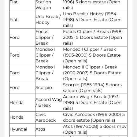
Fiat
Station
1996) 5 doors estate (Open
Wagon
rails)
Uno Break / Hobby (1984-
Uno Break /
Fiat
1998) 5 Doors Estate (Open
Hobby
rails)
Focus
Focus Clipper / Break (1998-
Ford
Clipper /
2005) 5 Doors Estate (Open
Break
rails)
Mondeo I
Mondeo I Clipper / Break
Ford
Clipper /
(1993-2000) 5 Doors Estate
Break
(Open rails)
Mondeo II
Mondeo II Clipper / Break
Ford
Clipper /
(2000-2007) 5 Doors Estate
Break
(Open rails)
Scorpio (1985-1994) 5 doors
Ford
Scorpio
saloon (Open rails)
Accord Wag / Break (1993-
Accord Wag
Honda
1998) 5 Doors Estate (Open
/ Break
rails)
Civic
Civic Aerodeck (1996-2000) 5
Honda
Aerodeck
doors estate (Open rails)
Atos (1997-2008) 5 doors mpv
Hyundai
Atos
(Open rails)