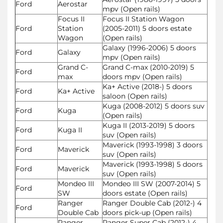
Ford
Aerostar
mpv (Open rails)
Focus II
Focus II Station Wagon
Ford
Station
(2005-2011) 5 doors estate
Wagon
(Open rails)
Galaxy (1996-2006) 5 doors
Ford
Galaxy
mpv (Open rails)
Grand C-
Grand C-max (2010-2019) 5
Ford
max
doors mpv (Open rails)
Ka+ Active (2018-) 5 doors
Ford
Ka+ Active
saloon (Open rails)
Kuga (2008-2012) 5 doors suv
Ford
Kuga
(Open rails)
Kuga II (2013-2019) 5 doors
Ford
Kuga II
suv (Open rails)
Maverick (1993-1998) 3 doors
Ford
Maverick
suv (Open rails)
Maverick (1993-1998) 5 doors
Ford
Maverick
suv (Open rails)
Mondeo III
Mondeo III SW (2007-2014) 5
Ford
SW
doors estate (Open rails)
Ranger
Ranger Double Cab (2012-) 4
Ford
Double Cab
doors pick-up (Open rails)
Ranger
Ranger Super Cab (2012-) 4