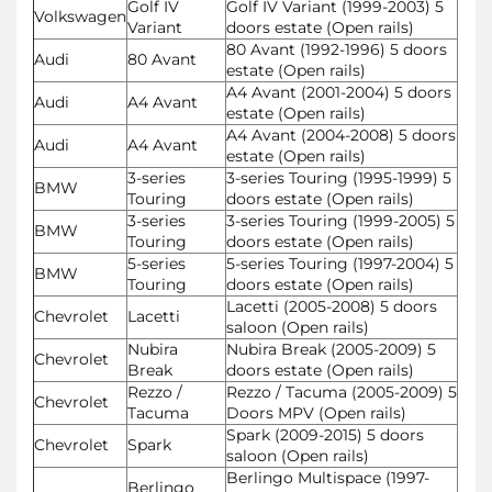
Golf IV
Golf IV Variant (1999-2003) 5
Volkswagen
Variant
doors estate (Open rails)
80 Avant (1992-1996) 5 doors
Audi
80 Avant
estate (Open rails)
A4 Avant (2001-2004) 5 doors
Audi
A4 Avant
estate (Open rails)
A4 Avant (2004-2008) 5 doors
Audi
A4 Avant
estate (Open rails)
3-series
3-series Touring (1995-1999) 5
BMW
Touring
doors estate (Open rails)
3-series
3-series Touring (1999-2005) 5
BMW
Touring
doors estate (Open rails)
5-series
5-series Touring (1997-2004) 5
BMW
Touring
doors estate (Open rails)
Lacetti (2005-2008) 5 doors
Chevrolet
Lacetti
saloon (Open rails)
Nubira
Nubira Break (2005-2009) 5
Chevrolet
Break
doors estate (Open rails)
Rezzo /
Rezzo / Tacuma (2005-2009) 5
Chevrolet
Tacuma
Doors MPV (Open rails)
Spark (2009-2015) 5 doors
Chevrolet
Spark
saloon (Open rails)
Berlingo Multispace (1997-
Berlingo