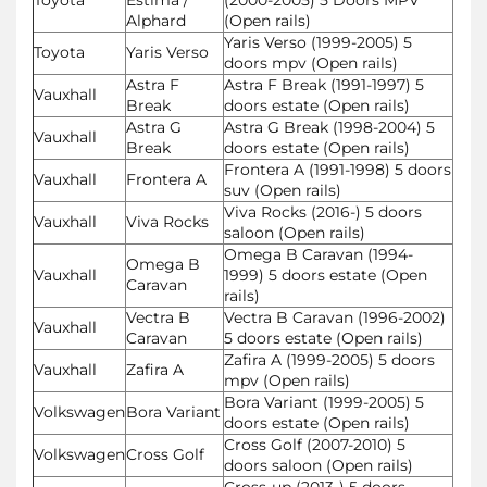
Alphard
(Open rails)
Yaris Verso (1999-2005) 5
Toyota
Yaris Verso
doors mpv (Open rails)
Astra F
Astra F Break (1991-1997) 5
Vauxhall
Break
doors estate (Open rails)
Astra G
Astra G Break (1998-2004) 5
Vauxhall
Break
doors estate (Open rails)
Frontera A (1991-1998) 5 doors
Vauxhall
Frontera A
suv (Open rails)
Viva Rocks (2016-) 5 doors
Vauxhall
Viva Rocks
saloon (Open rails)
Omega B Caravan (1994-
Omega B
Vauxhall
1999) 5 doors estate (Open
Caravan
rails)
Vectra B
Vectra B Caravan (1996-2002)
Vauxhall
Caravan
5 doors estate (Open rails)
Zafira A (1999-2005) 5 doors
Vauxhall
Zafira A
mpv (Open rails)
Bora Variant (1999-2005) 5
Volkswagen
Bora Variant
doors estate (Open rails)
Cross Golf (2007-2010) 5
Volkswagen
Cross Golf
doors saloon (Open rails)
Cross-up (2013-) 5 doors