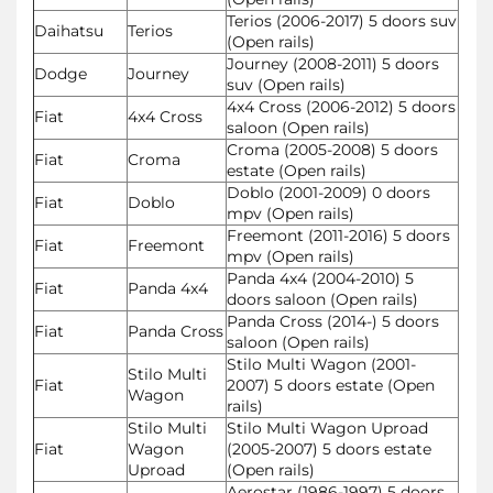
Terios (2006-2017) 5 doors suv
Daihatsu
Terios
(Open rails)
Journey (2008-2011) 5 doors
Dodge
Journey
suv (Open rails)
4x4 Cross (2006-2012) 5 doors
Fiat
4x4 Cross
saloon (Open rails)
Croma (2005-2008) 5 doors
Fiat
Croma
estate (Open rails)
Doblo (2001-2009) 0 doors
Fiat
Doblo
mpv (Open rails)
Freemont (2011-2016) 5 doors
Fiat
Freemont
mpv (Open rails)
Panda 4x4 (2004-2010) 5
Fiat
Panda 4x4
doors saloon (Open rails)
Panda Cross (2014-) 5 doors
Fiat
Panda Cross
saloon (Open rails)
Stilo Multi Wagon (2001-
Stilo Multi
Fiat
2007) 5 doors estate (Open
Wagon
rails)
Stilo Multi
Stilo Multi Wagon Uproad
Fiat
Wagon
(2005-2007) 5 doors estate
Uproad
(Open rails)
Aerostar (1986-1997) 5 doors