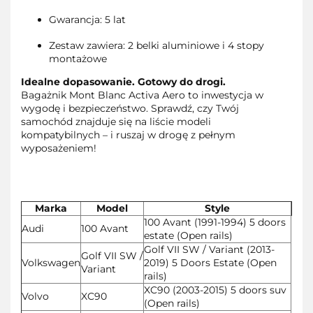
Gwarancja: 5 lat
Zestaw zawiera: 2 belki aluminiowe i 4 stopy
montażowe
Idealne dopasowanie. Gotowy do drogi.
Bagażnik Mont Blanc Activa Aero to inwestycja w
wygodę i bezpieczeństwo. Sprawdź, czy Twój
samochód znajduje się na liście modeli
kompatybilnych – i ruszaj w drogę z pełnym
wyposażeniem!
Marka
Model
Style
100 Avant (1991-1994) 5 doors
Audi
100 Avant
estate (Open rails)
Golf VII SW / Variant (2013-
Golf VII SW /
Volkswagen
2019) 5 Doors Estate (Open
Variant
rails)
XC90 (2003-2015) 5 doors suv
Volvo
XC90
(Open rails)