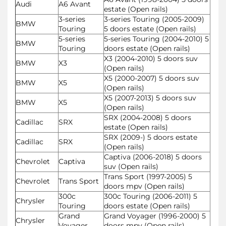
Audi
A6 Avant
estate (Open rails)
3-series
3-series Touring (2005-2009)
BMW
Touring
5 doors estate (Open rails)
5-series
5-series Touring (2004-2010) 5
BMW
Touring
doors estate (Open rails)
X3 (2004-2010) 5 doors suv
BMW
X3
(Open rails)
X5 (2000-2007) 5 doors suv
BMW
X5
(Open rails)
X5 (2007-2013) 5 doors suv
BMW
X5
(Open rails)
SRX (2004-2008) 5 doors
Cadillac
SRX
estate (Open rails)
SRX (2009-) 5 doors estate
Cadillac
SRX
(Open rails)
Captiva (2006-2018) 5 doors
Chevrolet
Captiva
suv (Open rails)
Trans Sport (1997-2005) 5
Chevrolet
Trans Sport
doors mpv (Open rails)
300c
300c Touring (2006-2011) 5
Chrysler
Touring
doors estate (Open rails)
Grand
Grand Voyager (1996-2000) 5
Chrysler
Voyager
doors mpv (Open rails)