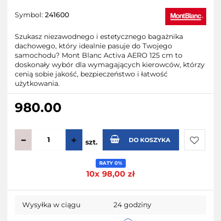
Symbol:
241600
Szukasz niezawodnego i estetycznego bagażnika
dachowego, który idealnie pasuje do Twojego
samochodu? Mont Blanc Activa AERO 125 cm to
doskonały wybór dla wymagających kierowców, którzy
cenią sobie jakość, bezpieczeństwo i łatwość
użytkowania.
980.00
DO KOSZYKA
szt.
Do
RATY 0%
10x 98,00 zł
przecho
Wysyłka w ciągu
24 godziny