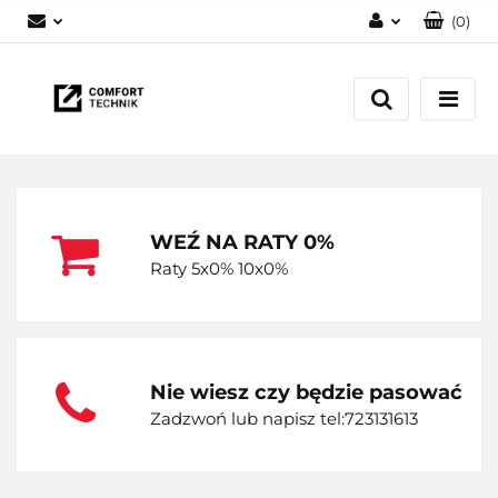
(
0
)
Zaloguj się
Zarejestruj się
Dodaj zgłoszenie
WEŹ NA RATY 0%
Raty 5x0% 10x0%
Nie wiesz czy będzie pasować
Zadzwoń lub napisz tel:723131613