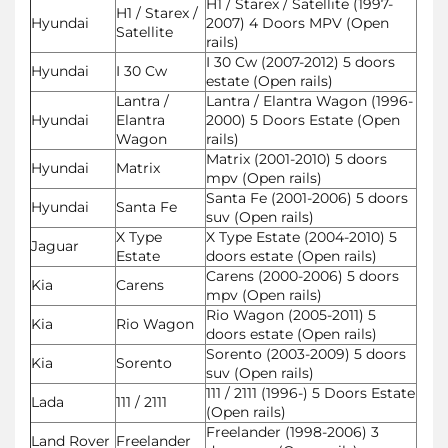
H1 / Starex / Satellite (1997-
H1 / Starex /
Hyundai
2007) 4 Doors MPV (Open
Satellite
rails)
I 30 Cw (2007-2012) 5 doors
Hyundai
I 30 Cw
estate (Open rails)
Lantra /
Lantra / Elantra Wagon (1996-
Hyundai
Elantra
2000) 5 Doors Estate (Open
Wagon
rails)
Matrix (2001-2010) 5 doors
Hyundai
Matrix
mpv (Open rails)
Santa Fe (2001-2006) 5 doors
Hyundai
Santa Fe
suv (Open rails)
X Type
X Type Estate (2004-2010) 5
Jaguar
Estate
doors estate (Open rails)
Carens (2000-2006) 5 doors
Kia
Carens
mpv (Open rails)
Rio Wagon (2005-2011) 5
Kia
Rio Wagon
doors estate (Open rails)
Sorento (2003-2009) 5 doors
Kia
Sorento
suv (Open rails)
111 / 2111 (1996-) 5 Doors Estate
Lada
111 / 2111
(Open rails)
Freelander (1998-2006) 3
Land Rover
Freelander