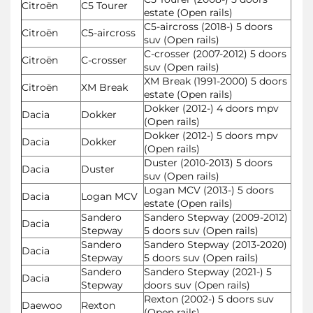
Citroën
C5 Tourer
estate (Open rails)
C5-aircross (2018-) 5 doors
Citroën
C5-aircross
suv (Open rails)
C-crosser (2007-2012) 5 doors
Citroën
C-crosser
suv (Open rails)
XM Break (1991-2000) 5 doors
Citroën
XM Break
estate (Open rails)
Dokker (2012-) 4 doors mpv
Dacia
Dokker
(Open rails)
Dokker (2012-) 5 doors mpv
Dacia
Dokker
(Open rails)
Duster (2010-2013) 5 doors
Dacia
Duster
suv (Open rails)
Logan MCV (2013-) 5 doors
Dacia
Logan MCV
estate (Open rails)
Sandero
Sandero Stepway (2009-2012)
Dacia
Stepway
5 doors suv (Open rails)
Sandero
Sandero Stepway (2013-2020)
Dacia
Stepway
5 doors suv (Open rails)
Sandero
Sandero Stepway (2021-) 5
Dacia
Stepway
doors suv (Open rails)
Rexton (2002-) 5 doors suv
Daewoo
Rexton
(Open rails)