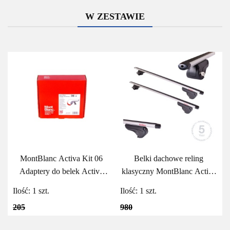
W ZESTAWIE
MontBlanc Activa Kit 06
Belki dachowe reling
Adaptery do belek Activa
klasyczny MontBlanc Activa
MontBlanc
Aero 125
Ilość:
1
szt.
Ilość:
1
szt.
205
980