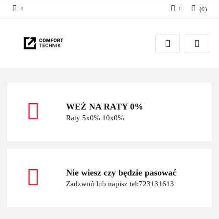
(
0
)
Zaloguj się
Zarejestruj się
Dodaj zgłoszenie
WEŹ NA RATY 0%
Raty 5x0% 10x0%
Nie wiesz czy będzie pasować
Zadzwoń lub napisz tel:723131613