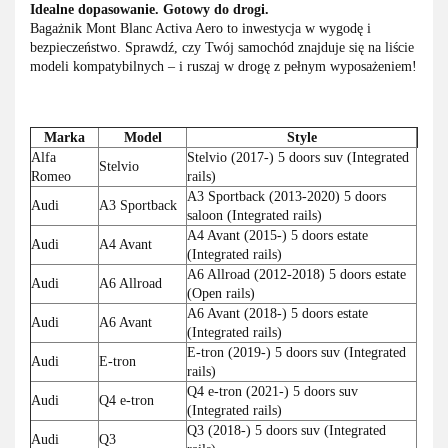
Idealne dopasowanie. Gotowy do drogi.
Bagażnik Mont Blanc Activa Aero to inwestycja w wygodę i
bezpieczeństwo. Sprawdź, czy Twój samochód znajduje się na liście
modeli kompatybilnych – i ruszaj w drogę z pełnym wyposażeniem!
Marka
Model
Style
Alfa
Stelvio (2017-) 5 doors suv (Integrated
Stelvio
Romeo
rails)
A3 Sportback (2013-2020) 5 doors
Audi
A3 Sportback
saloon (Integrated rails)
A4 Avant (2015-) 5 doors estate
Audi
A4 Avant
(Integrated rails)
A6 Allroad (2012-2018) 5 doors estate
Audi
A6 Allroad
(Open rails)
A6 Avant (2018-) 5 doors estate
Audi
A6 Avant
(Integrated rails)
E-tron (2019-) 5 doors suv (Integrated
Audi
E-tron
rails)
Q4 e-tron (2021-) 5 doors suv
Audi
Q4 e-tron
(Integrated rails)
Q3 (2018-) 5 doors suv (Integrated
Audi
Q3