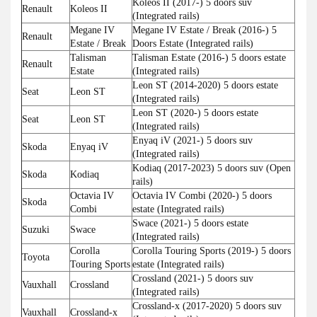
Koleos II (2017-) 5 doors suv
Renault
Koleos II
(Integrated rails)
Megane IV
Megane IV Estate / Break (2016-) 5
Renault
Estate / Break
Doors Estate (Integrated rails)
Talisman
Talisman Estate (2016-) 5 doors estate
Renault
Estate
(Integrated rails)
Leon ST (2014-2020) 5 doors estate
Seat
Leon ST
(Integrated rails)
Leon ST (2020-) 5 doors estate
Seat
Leon ST
(Integrated rails)
Enyaq iV (2021-) 5 doors suv
Skoda
Enyaq iV
(Integrated rails)
Kodiaq (2017-2023) 5 doors suv (Open
Skoda
Kodiaq
rails)
Octavia IV
Octavia IV Combi (2020-) 5 doors
Skoda
Combi
estate (Integrated rails)
Swace (2021-) 5 doors estate
Suzuki
Swace
(Integrated rails)
Corolla
Corolla Touring Sports (2019-) 5 doors
Toyota
Touring Sports
estate (Integrated rails)
Crossland (2021-) 5 doors suv
Vauxhall
Crossland
(Integrated rails)
Crossland-x (2017-2020) 5 doors suv
Vauxhall
Crossland-x