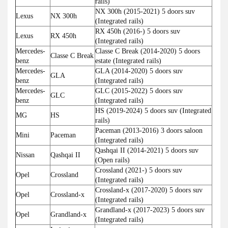
rails)
NX 300h (2015-2021) 5 doors suv
Lexus
NX 300h
(Integrated rails)
RX 450h (2016-) 5 doors suv
Lexus
RX 450h
(Integrated rails)
Mercedes-
Classe C Break (2014-2020) 5 doors
Classe C Break
benz
estate (Integrated rails)
Mercedes-
GLA (2014-2020) 5 doors suv
GLA
benz
(Integrated rails)
Mercedes-
GLC (2015-2022) 5 doors suv
GLC
benz
(Integrated rails)
HS (2019-2024) 5 doors suv (Integrated
MG
HS
rails)
Paceman (2013-2016) 3 doors saloon
Mini
Paceman
(Integrated rails)
Qashqai II (2014-2021) 5 doors suv
Nissan
Qashqai II
(Open rails)
Crossland (2021-) 5 doors suv
Opel
Crossland
(Integrated rails)
Crossland-x (2017-2020) 5 doors suv
Opel
Crossland-x
(Integrated rails)
Grandland-x (2017-2023) 5 doors suv
Opel
Grandland-x
(Integrated rails)