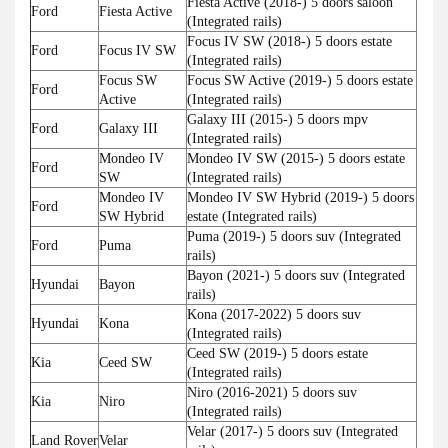
Fiesta Active (2018-) 5 doors saloon
Ford
Fiesta Active
(Integrated rails)
Focus IV SW (2018-) 5 doors estate
Ford
Focus IV SW
(Integrated rails)
Focus SW
Focus SW Active (2019-) 5 doors estate
Ford
Active
(Integrated rails)
Galaxy III (2015-) 5 doors mpv
Ford
Galaxy III
(Integrated rails)
Mondeo IV
Mondeo IV SW (2015-) 5 doors estate
Ford
SW
(Integrated rails)
Mondeo IV
Mondeo IV SW Hybrid (2019-) 5 doors
Ford
SW Hybrid
estate (Integrated rails)
Puma (2019-) 5 doors suv (Integrated
Ford
Puma
rails)
Bayon (2021-) 5 doors suv (Integrated
Hyundai
Bayon
rails)
Kona (2017-2022) 5 doors suv
Hyundai
Kona
(Integrated rails)
Ceed SW (2019-) 5 doors estate
Kia
Ceed SW
(Integrated rails)
Niro (2016-2021) 5 doors suv
Kia
Niro
(Integrated rails)
Velar (2017-) 5 doors suv (Integrated
Land Rover
Velar