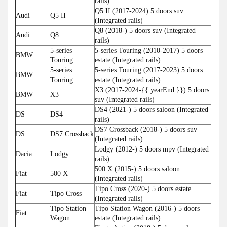
rails)
Q5 II (2017-2024) 5 doors suv
Audi
Q5 II
(Integrated rails)
Q8 (2018-) 5 doors suv (Integrated
Audi
Q8
rails)
5-series
5-series Touring (2010-2017) 5 doors
BMW
Touring
estate (Integrated rails)
5-series
5-series Touring (2017-2023) 5 doors
BMW
Touring
estate (Integrated rails)
X3 (2017-2024-{{ yearEnd }}) 5 doors
BMW
X3
suv (Integrated rails)
DS4 (2021-) 5 doors saloon (Integrated
DS
DS4
rails)
DS7 Crossback (2018-) 5 doors suv
DS
DS7 Crossback
(Integrated rails)
Lodgy (2012-) 5 doors mpv (Integrated
Dacia
Lodgy
rails)
500 X (2015-) 5 doors saloon
Fiat
500 X
(Integrated rails)
Tipo Cross (2020-) 5 doors estate
Fiat
Tipo Cross
(Integrated rails)
Tipo Station
Tipo Station Wagon (2016-) 5 doors
Fiat
Wagon
estate (Integrated rails)