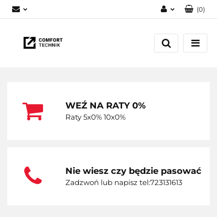
(
0
)
Zaloguj się
Zarejestruj się
Dodaj zgłoszenie
WEŹ NA RATY 0%
Raty 5x0% 10x0%
Nie wiesz czy będzie pasować
Zadzwoń lub napisz tel:723131613