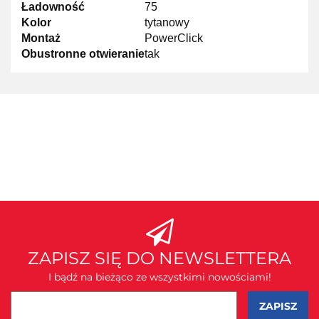
Ładowność
75
Kolor
tytanowy
Montaż
PowerClick
Obustronne otwieranie
tak
ZAPISZ SIĘ DO NEWSLETTERA
I bądź na bieżąco ze wszystkimi nowościami!