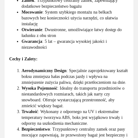
Zamek
: Trzypunktowy centralny zamek, zapewniający
dodatkowe bezpieczeństwo bagażu
Mocowanie
: System szybkiego montażu na belkach
bazowych bez konieczności użycia narzędzi, co ułatwia
instalację
Otwieranie
: Dwustronne, umożliwiające łatwy dostęp do
ładunku z obu stron
Gwarancja
: 5 lat – gwarancja wysokiej jakości i
niezawodności
Cechy i Zalety:
Aerodynamiczny Design
: Specjalnie zaprojektowany kształt
boksu zmniejsza hałas podczas jazdy i wpływa na
zmniejszenie zużycia paliwa, dzięki przetłoczeniom na dnie.
Wysoka Pojemność
: Idealny do transportu przedmiotów o
niestandardowych rozmiarach, takich jak narty czy
snowboard. Oferuje wystarczającą przestronność, aby
zmieścić większy bagaż.
Trwałość
: Wykonany z odpornego na UV i ekstremalne
temperatury tworzywa ABS, boks jest wyjątkowo trwały i
odporny na uszkodzenia mechaniczne.
Bezpieczeństwo
: Trzypunktowy centralny zamek oraz pasy
mocujące zapewniają, że przewożony bagaż jest bezpieczny i