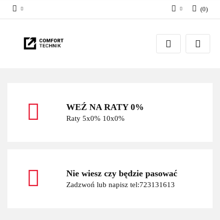
(
0
)
Zaloguj się
Zarejestruj się
Dodaj zgłoszenie
WEŹ NA RATY 0%
Raty 5x0% 10x0%
Nie wiesz czy będzie pasować
Zadzwoń lub napisz tel:723131613