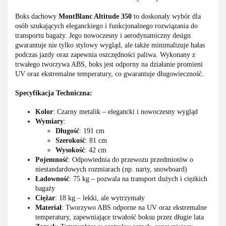
Boks dachowy
MontBlanc Altitude 350
to doskonały wybór dla
osób szukających eleganckiego i funkcjonalnego rozwiązania do
transportu bagaży. Jego nowoczesny i aerodynamiczny design
gwarantuje nie tylko stylowy wygląd, ale także minimalizuje hałas
podczas jazdy oraz zapewnia oszczędności paliwa. Wykonany z
trwałego tworzywa ABS, boks jest odporny na działanie promieni
UV oraz ekstremalne temperatury, co gwarantuje długowieczność.
Specyfikacja Techniczna:
Kolor
: Czarny metalik – elegancki i nowoczesny wygląd
Wymiary
:
Długość
: 191 cm
Szerokość
: 81 cm
Wysokość
: 42 cm
Pojemność
: Odpowiednia do przewozu przedmiotów o
niestandardowych rozmiarach (np. narty, snowboard)
Ładowność
: 75 kg – pozwala na transport dużych i ciężkich
bagaży
Ciężar
: 18 kg – lekki, ale wytrzymały
Materiał
: Tworzywo ABS odporne na UV oraz ekstremalne
temperatury, zapewniające trwałość boksu przez długie lata