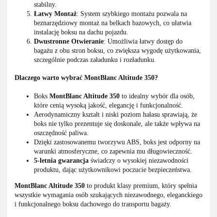
stabilny.
Łatwy Montaż
: System szybkiego montażu pozwala na
beznarzędziowy montaż na belkach bazowych, co ułatwia
instalację boksu na dachu pojazdu.
Dwustronne Otwieranie
: Umożliwia łatwy dostęp do
bagażu z obu stron boksu, co zwiększa wygodę użytkowania,
szczególnie podczas załadunku i rozładunku.
Dlaczego warto wybrać MontBlanc Altitude 350?
Boks
MontBlanc Altitude 350
to idealny wybór dla osób,
które cenią wysoką jakość, elegancję i funkcjonalność.
Aerodynamiczny kształt i niski poziom hałasu sprawiają, że
boks nie tylko prezentuje się doskonale, ale także wpływa na
oszczędność paliwa.
Dzięki zastosowanemu tworzywu ABS, boks jest odporny na
warunki atmosferyczne, co zapewnia mu długowieczność.
5-letnia gwarancja
świadczy o wysokiej niezawodności
produktu, dając użytkownikowi poczucie bezpieczeństwa.
MontBlanc Altitude 350
to produkt klasy premium, który spełnia
wszystkie wymagania osób szukających niezawodnego, eleganckiego
i funkcjonalnego boksu dachowego do transportu bagaży.