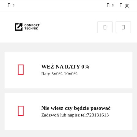
(
0
)
Zaloguj się
Zarejestruj się
Dodaj zgłoszenie
WEŹ NA RATY 0%
Raty 5x0% 10x0%
Nie wiesz czy będzie pasować
Zadzwoń lub napisz tel:723131613