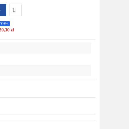
A
Do
TY 0%
59,30 zł
przechowalni