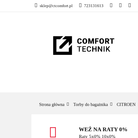
sklep@ctcomfort.pl
723131613
NAMIOTY DACH
PRODUCENCI
NAMIOTY DACHOWE
BAGAŻNIKI
CA
Strona główna
Torby do bagażnika
CITROEN
WEŹ NA RATY 0%
Raty 5x0% 10x0%