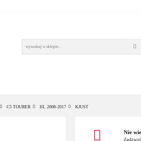
OWE
BAGAŻNIKI
CAMPING
E-BIKE
TO
SPORTY WODNE
ENERGIA
WYNAJEM
MPING
E-BIKE
TORBY KJUST
PRODUCENCI
SP
C5 TOURER
III, 2008-2017
KJUST
Nie wi
Zadzwoń