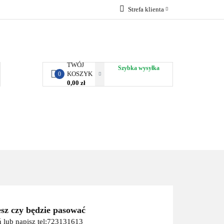
Strefa klienta
RBY KJUST
Zaloguj się
Zarejestruj się
Dodaj zgłoszenie
TWÓJ
Szybka wysyłka
KOSZYK
0
0,00 zł
ORTY WODNE
ENERGIA
WYNAJEM
esz czy będzie pasować
 lub napisz tel:723131613