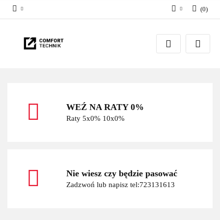
(
0
)
Zaloguj się
Zarejestruj się
Dodaj zgłoszenie
WEŹ NA RATY 0%
Raty 5x0% 10x0%
Nie wiesz czy będzie pasować
Zadzwoń lub napisz tel:723131613