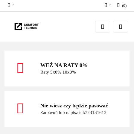
(
0
)
Zaloguj się
Zarejestruj się
Dodaj zgłoszenie
WEŹ NA RATY 0%
Raty 5x0% 10x0%
Nie wiesz czy będzie pasować
Zadzwoń lub napisz tel:723131613