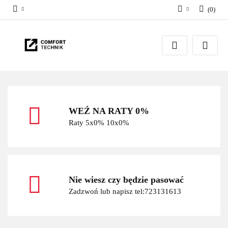
(
0
)
Zaloguj się
Zarejestruj się
Dodaj zgłoszenie
WEŹ NA RATY 0%
Raty 5x0% 10x0%
Nie wiesz czy będzie pasować
Zadzwoń lub napisz tel:723131613