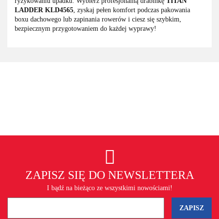
ryzykowaniu upadku. Wybierz profesjonalną drabinkę
TITAN
LADDER KLD4565
, zyskaj pełen komfort podczas pakowania
boxu dachowego lub zapinania rowerów i ciesz się szybkim,
bezpiecznym przygotowaniem do każdej wyprawy!
ZAPISZ SIĘ DO NEWSLETTERA
I bądź na bieżąco ze wszystkimi nowościami!