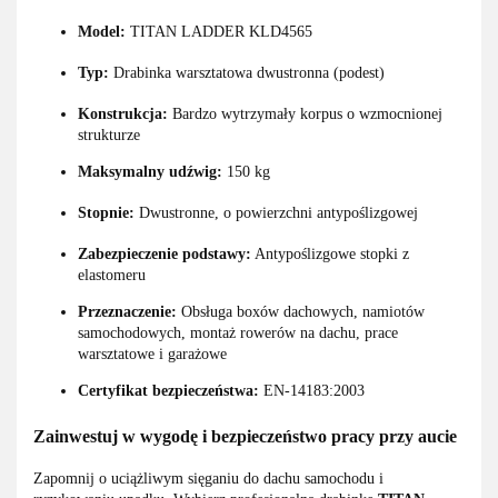
Model:
TITAN LADDER KLD4565
Typ:
Drabinka warsztatowa dwustronna (podest)
Konstrukcja:
Bardzo wytrzymały korpus o wzmocnionej
strukturze
Maksymalny udźwig:
150 kg
Stopnie:
Dwustronne, o powierzchni antypoślizgowej
Zabezpieczenie podstawy:
Antypoślizgowe stopki z
elastomeru
Przeznaczenie:
Obsługa boxów dachowych, namiotów
samochodowych, montaż rowerów na dachu, prace
warsztatowe i garażowe
Certyfikat bezpieczeństwa:
EN-14183:2003
Zainwestuj w wygodę i bezpieczeństwo pracy przy aucie
Zapomnij o uciążliwym sięganiu do dachu samochodu i