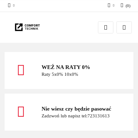
(
0
)
Zaloguj się
Zarejestruj się
Dodaj zgłoszenie
WEŹ NA RATY 0%
Raty 5x0% 10x0%
Nie wiesz czy będzie pasować
Zadzwoń lub napisz tel:723131613