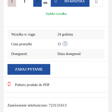
DO KOSZYKA
szt.
Do
Szybka wysyłka
przechowa
Wysyłka w ciągu
24 godziny
Cena przesyłki
15
Dostępność
Duża dostępność
ZADAJ PYTANIE
Pobierz produkt do PDF
Zamówienie telefoniczne: 723131613