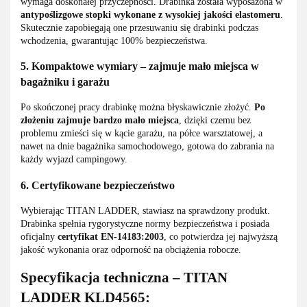
wymaga doskonałej przyczepności. Drabinka została wyposażona w
antypoślizgowe stopki wykonane z wysokiej jakości elastomeru
.
Skutecznie zapobiegają one przesuwaniu się drabinki podczas
wchodzenia, gwarantując 100% bezpieczeństwa.
5. Kompaktowe wymiary – zajmuje mało miejsca w
bagażniku i garażu
Po skończonej pracy drabinkę można błyskawicznie złożyć.
Po
złożeniu zajmuje bardzo mało miejsca
, dzięki czemu bez
problemu zmieści się w kącie garażu, na półce warsztatowej, a
nawet na dnie bagażnika samochodowego, gotowa do zabrania na
każdy wyjazd campingowy.
6. Certyfikowane bezpieczeństwo
Wybierając TITAN LADDER, stawiasz na sprawdzony produkt.
Drabinka spełnia rygorystyczne normy bezpieczeństwa i posiada
oficjalny
certyfikat EN-14183:2003
, co potwierdza jej najwyższą
jakość wykonania oraz odporność na obciążenia robocze.
Specyfikacja techniczna – TITAN
LADDER KLD4565: