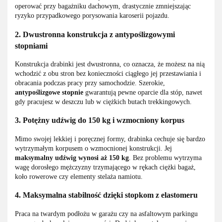
operować przy bagażniku dachowym, drastycznie zmniejszając
ryzyko przypadkowego porysowania karoserii pojazdu.
2. Dwustronna konstrukcja z antypoślizgowymi
stopniami
Konstrukcja drabinki jest dwustronna, co oznacza, że możesz na nią
wchodzić z obu stron bez konieczności ciągłego jej przestawiania i
obracania podczas pracy przy samochodzie. Szerokie,
antypoślizgowe stopnie
gwarantują pewne oparcie dla stóp, nawet
gdy pracujesz w deszczu lub w ciężkich butach trekkingowych.
3. Potężny udźwig do 150 kg i wzmocniony korpus
Mimo swojej lekkiej i poręcznej formy, drabinka cechuje się bardzo
wytrzymałym korpusem o wzmocnionej konstrukcji. Jej
maksymalny udźwig wynosi aż 150 kg
. Bez problemu wytrzyma
wagę dorosłego mężczyzny trzymającego w rękach ciężki bagaż,
koło rowerowe czy elementy stelaża namiotu.
4. Maksymalna stabilność dzięki stopkom z elastomeru
Praca na twardym podłożu w garażu czy na asfaltowym parkingu