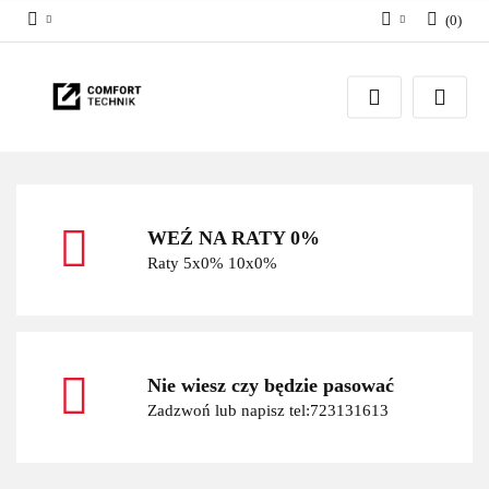
(
0
)
Zaloguj się
Zarejestruj się
Dodaj zgłoszenie
WEŹ NA RATY 0%
Raty 5x0% 10x0%
Nie wiesz czy będzie pasować
Zadzwoń lub napisz tel:723131613