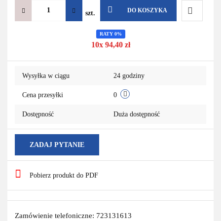
DO KOSZYKA
szt.
Do
RATY 0%
10x 94,40 zł
przechowa
Wysyłka w ciągu
24 godziny
Cena przesyłki
0
Dostępność
Duża dostępność
ZADAJ PYTANIE
Pobierz produkt do PDF
Zamówienie telefoniczne: 723131613