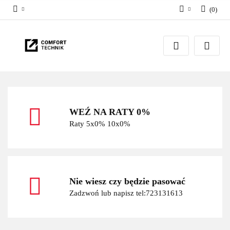
(
0
)
Zaloguj się
Zarejestruj się
Dodaj zgłoszenie
WEŹ NA RATY 0%
Raty 5x0% 10x0%
Nie wiesz czy będzie pasować
Zadzwoń lub napisz tel:723131613