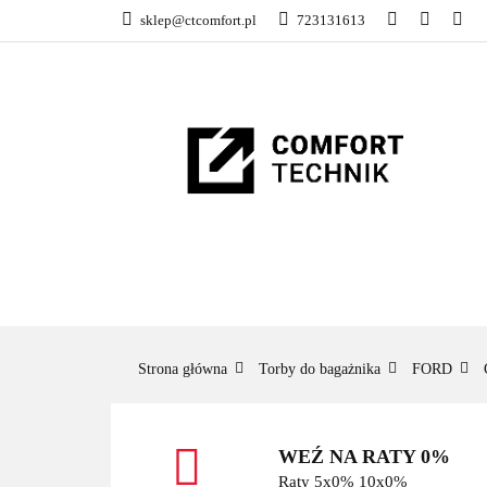
sklep@ctcomfort.pl
723131613
NAMIOTY DACH
PRODUCENCI
NAMIOTY DACHOWE
BAGAŻNIKI
CA
Strona główna
Torby do bagażnika
FORD
WEŹ NA RATY 0%
Raty 5x0% 10x0%