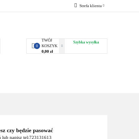
Strefa klienta
RBY KJUST
Zaloguj się
Zarejestruj się
Dodaj zgłoszenie
TWÓJ
Szybka wysyłka
KOSZYK
0
0,00 zł
ORTY WODNE
ENERGIA
WYNAJEM
esz czy będzie pasować
 lub napisz tel:723131613