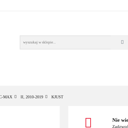
OWE
BAGAŻNIKI
CAMPING
E-BIKE
TO
SPORTY WODNE
ENERGIA
WYNAJEM
MPING
E-BIKE
TORBY KJUST
PRODUCENCI
SP
C-MAX
II, 2010-2019
KJUST
Nie wi
Zadzwoń