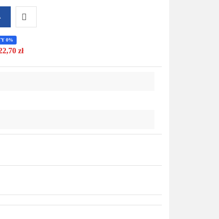
A
Do
TY 0%
22,70 zł
przechowalni