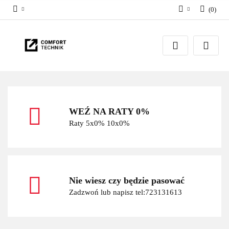
(
0
)
Zaloguj się
Zarejestruj się
Dodaj zgłoszenie
WEŹ NA RATY 0%
Raty 5x0% 10x0%
Nie wiesz czy będzie pasować
Zadzwoń lub napisz tel:723131613