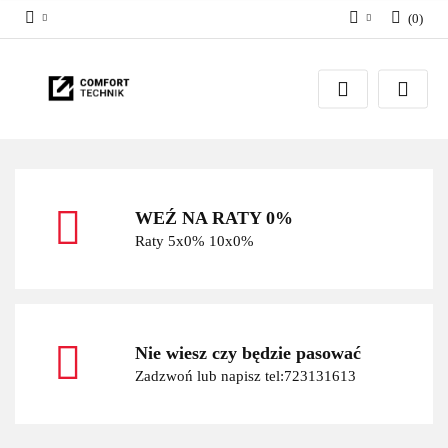
(
0
)
Zaloguj się
Zarejestruj się
Dodaj zgłoszenie
WEŹ NA RATY 0%
Raty 5x0% 10x0%
Nie wiesz czy będzie pasować
Zadzwoń lub napisz tel:723131613