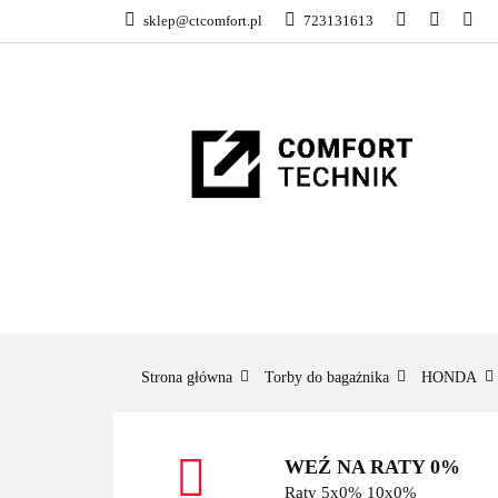
sklep@ctcomfort.pl
723131613
NAMIOTY DACH
PRODUCENCI
NAMIOTY DACHOWE
BAGAŻNIKI
CA
Strona główna
Torby do bagażnika
HONDA
WEŹ NA RATY 0%
Raty 5x0% 10x0%