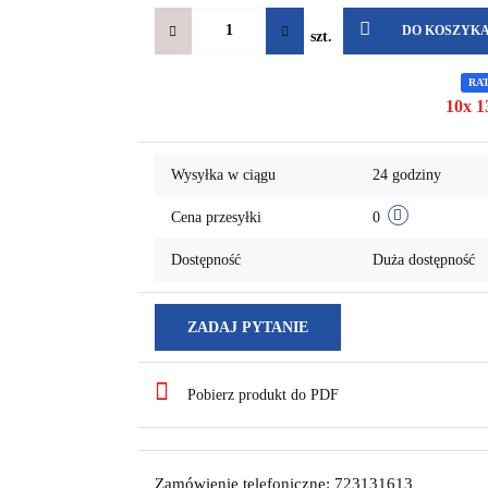
DO KOSZYK
szt.
RA
10x 1
Wysyłka w ciągu
24 godziny
Cena przesyłki
0
Dostępność
Duża dostępność
ZADAJ PYTANIE
Pobierz produkt do PDF
Zamówienie telefoniczne: 723131613