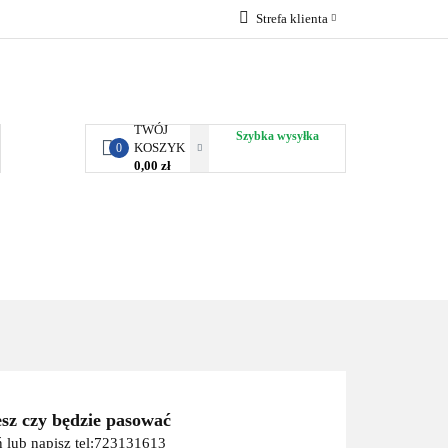
Strefa klienta
RBY KJUST
Zaloguj się
Zarejestruj się
Dodaj zgłoszenie
TWÓJ
Szybka wysyłka
KOSZYK
0
0,00 zł
ORTY WODNE
ENERGIA
WYNAJEM
esz czy będzie pasować
 lub napisz tel:723131613