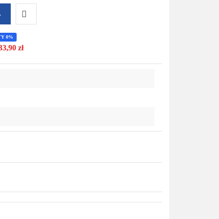
A
Do
TY 0%
33,90 zł
przechowalni