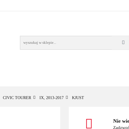
OWE
BAGAŻNIKI
CAMPING
E-BIKE
TO
SPORTY WODNE
ENERGIA
WYNAJEM
MPING
E-BIKE
TORBY KJUST
PRODUCENCI
SP
CIVIC TOURER
IX, 2013-2017
KJUST
Nie wi
Zadzwoń