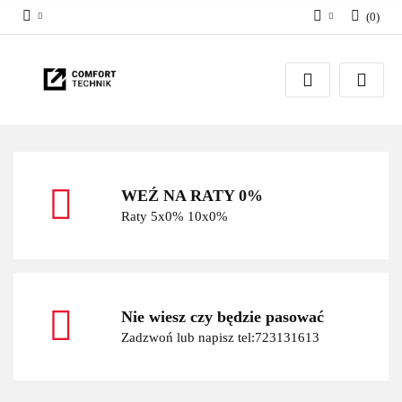
(
0
)
Zaloguj się
Zarejestruj się
Dodaj zgłoszenie
WEŹ NA RATY 0%
Raty 5x0% 10x0%
Nie wiesz czy będzie pasować
Zadzwoń lub napisz tel:723131613